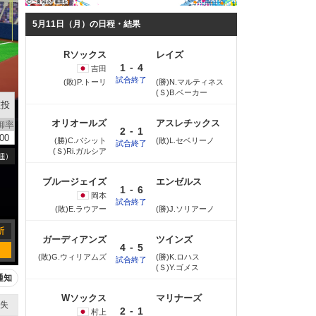
5月11日（月）の日程・結果
Rソックス
レイズ
-
1
4
吉田
試合終了
(敗)P.トーリ
(勝)N.マルティネス
(Ｓ)B.ベーカー
左投
オリオールズ
アスレチックス
御率
-
2
1
.00
(勝)C.バシット
(敗)L.セベリーノ
試合終了
(Ｓ)Ri.ガルシア
細
）
ブルージェイズ
エンゼルス
-
1
6
岡本
試合終了
(敗)E.ラウアー
(勝)J.ソリアーノ
ガーディアンズ
ツインズ
-
4
5
(敗)G.ウィリアムズ
(勝)K.ロハス
試合終了
(Ｓ)Y.ゴメス
通知
Wソックス
マリナーズ
失
-
2
1
村上