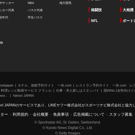
外サッカー
NBA
地方競馬
格闘技
大相撲
ッカー代表
バスケ代表
校年代
学生バスケ
NFL
ボート
to
kjapan
ホテル、旅館予約サイト 一休.com
レストラン予約サイト 一休.com レ
料理レシピ動画サービス クラシル
仕事・求人探しはスタンバイ
国内No.1女性向けメデ
st」
Yahoo! JAPAN
oo! JAPANのサービスであり、LINEヤフー株式会社がスポーツナビ株式会社と協
ンター
-
利用規約
-
会社概要
-
免責事項
-
広告掲載について
-
スタッフ募集
© Sportradar AG, St. Gallen, Switzerland.
© Kyodo News Digital Co., Ltd.
© Getty Images