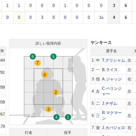
1
1
0
0
0
1
0
0
0
3
6
0
0
0
3
0
0
0
0
1x
4
6
ヤンキース
詳しい投球内容
打率
選手名
8
5
444
1
中
T.グリシャム
左
7
2
一
B.ライス
左
291
6
3
指
A.ジャッジ
右
289
C.ベリンジ
4
左
左
2
ャー
208
5
二
J.チザム
左
3
R.マクマー
267
6
三
左
4
1
ン
179
7
遊
J.カバジェロ
右
打者
投手