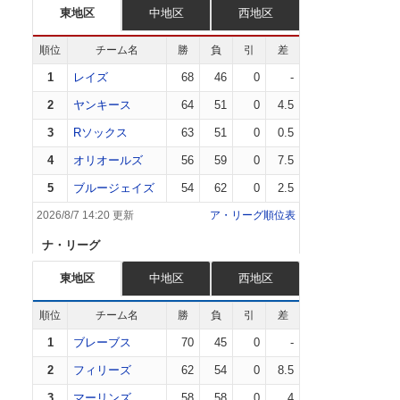
東地区
中地区
西地区
順位
チーム名
勝
負
引
差
1
レイズ
68
46
0
-
2
ヤンキース
64
51
0
4.5
3
Rソックス
63
51
0
0.5
4
オリオールズ
56
59
0
7.5
5
ブルージェイズ
54
62
0
2.5
2026/8/7 14:20 更新
ア・リーグ順位表
ナ・リーグ
東地区
中地区
西地区
順位
チーム名
勝
負
引
差
1
ブレーブス
70
45
0
-
2
フィリーズ
62
54
0
8.5
3
マーリンズ
58
58
0
4