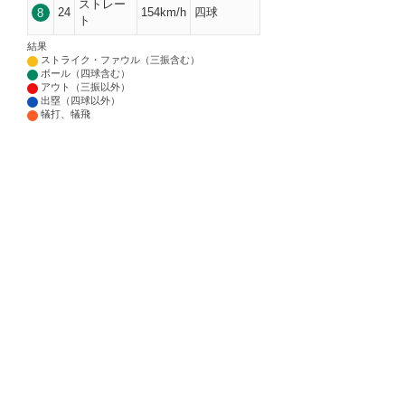
ストレー
24
154km/h
四球
8
ト
結果
ストライク・ファウル（三振含む）
ボール（四球含む）
アウト（三振以外）
出塁（四球以外）
犠打、犠飛