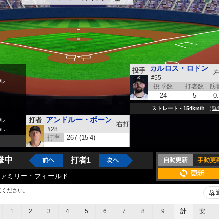
カルロス・ロドン
投手
#55
ル
投球数
打者数
防
24
5
0
ストレート - 154km/h
（
詳
アンドルー・ボーン
打者
ル
右打
#28
ル
打率
.267 (15-4)
撃中
打者1
ァミリー・フィールド
覧ください。
1
2
3
4
5
6
7
8
9
計
安