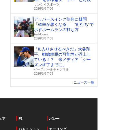
サンケイスポーツ
2026/8/8 7:06
アッパースイング信仰に疑問
「確率が悪くなる」 “釘打ち”で
示すホームランの打ち方
Full-Count
2026/8/8 7:05
「IL入りさせるべきだ」大谷翔
平、戦線離脱の可能性が浮上し
ている！？ 米メディア「シー
ズン終了までに」
ベースボールチャンネル
2026/8/8 7:03
ニュース一覧
ュア
F1
バレー
バドミントン
カーリング