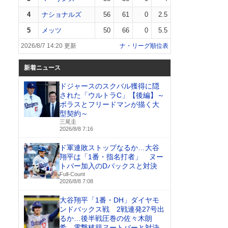
4
ナショナルズ
56
61
0
2.5
5
メッツ
50
66
0
5.5
2026/8/7 14:20 更新
ナ・リーグ順位表
新着ニュース
ドジャースのスクバル獲得に隠
された「ウルトラC」【後編】～
ボラスとフリードマンが描く大
型契約～
三尾圭
2026/8/8 7:16
ド軍連敗ストップなるか…大谷
翔平は「1番・指名打者」 ヌー
トバー加入のDバックスと対決
Full-Count
2026/8/8 7:08
大谷翔平「1番・DH」ダイヤモ
ンドバックス戦 2戦連発27号出
るか…後半戦圧巻の佐々木朗
希、電撃移籍ヌートバーと対決