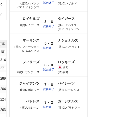
試合終了
(勝)B.ハドソン
(敗)E.バザルド
0
(Ｓ)S.ドミンゲス
0
ロイヤルズ
タイガース
-
3
6
(敗)N.ミアーズ
(勝)E.デヘスス
試合終了
(Ｓ)K.ジャンセン
マーリンズ
ナショナルズ
-
5
2
打率
(勝)C.フォーシェイ
(敗)G.バーランド
試合終了
(Ｓ)J.エクネス
.181
.314
フィリーズ
ロッキーズ
-
6
0
菅野
.271
試合終了
(勝)C.サンチェス
(敗)菅野
.289
ジャイアンツ
パイレーツ
-
7
6
.204
試合終了
(勝)R.ボルッキ
(敗)J.ローレンス
.224
パドレス
カージナルス
-
3
2
試合終了
(勝)A.モレホン
(敗)G.グラセフォ
.263