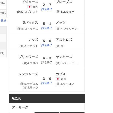
ドジャース
ブレーブス
.167
-
2
7
大谷
試合終了
(敗)J.ロブレスキ
(勝)B.エルダー
.205
を見る
Dバックス
メッツ
-
5
1
試合終了
(勝)E.ロドリゲス
(敗)H.ブラソバン
レッズ
アストロズ
-
5
0
試合終了
(勝)A.アボット
(敗)鄧
ロ)
ブリュワーズ
ヤンキース
-
4
3
試合終了
(勝)A.ウリベ
(敗)D.ベッドナー
レンジャーズ
カブス
-
3
0
鈴木
試合終了
(勝)J.デグロム
(敗)J.タイヨン
(Ｓ)J.ラッツ
順位表
ア・リーグ