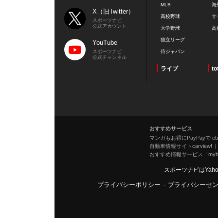
MLB
海
X（旧Twitter）
高校野球
サ
スポーツナビ
公式アカウント
大学野球
高
独立リーグ
YouTube
スポーツナビ
侍ジャパン
公式チャンネル
ライブ
to
おすすめサービス
マンガもお得にPayPayで eboo
自動車情報サイトcarview!
おすすめ情報サービス「mybe
スポーツナビはYah
プライバシーポリシー
-
プライバシーセ