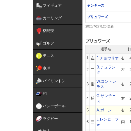
フィギュア
ヤンキース
ブリュワーズ
カーリング
2026/7/27 8:20
格闘技
ブリュワーズ
ゴルフ
選手名
テニス
1
左
J.チョウリオ
右
.
B.チュラン
卓球
2
二
左
.
グ
バドミントン
W.コントレ
3
指
右
.
ラス
F1
G.サンチェ
4
捕
右
.
ス
バレーボール
5
一
A.ボーン
右
.
ラグビー
L.レンヒーフ
6
三
両
.
ォ