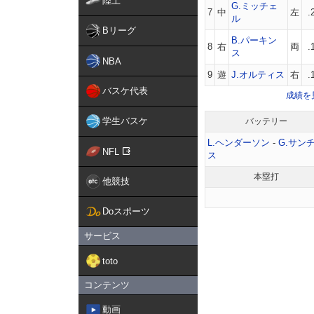
陸上
G.ミッチェ
7
中
左
.
ル
Bリーグ
B.パーキン
8
右
両
.
ス
NBA
9
遊
J.オルティス
右
.
バスケ代表
成績を
学生バスケ
バッテリー
L.ヘンダーソン
-
G.サン
NFL
ス
本塁打
他競技
Doスポーツ
サービス
toto
コンテンツ
動画