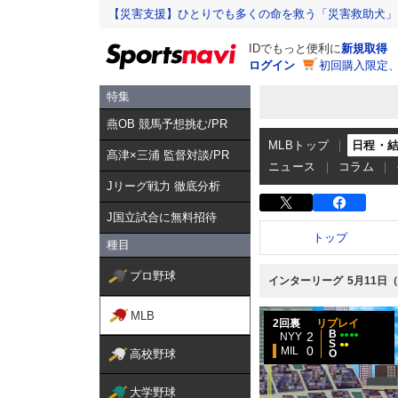
【災害支援】ひとりでも多くの命を救う「災害救助犬」
IDでもっと便利に
新規取得
ログイン
初回購入限定
特集
燕OB 競馬予想挑む/PR
MLBトップ
日程・
髙津×三浦 監督対談/PR
ニュース
コラム
Jリーグ戦力 徹底分析
J国立試合に無料招待
トップ
種目
プロ野球
インターリーグ
5月11日
MLB
2回裏
リプレイ
B
2
●●●●
NYY
S
●●
0
MIL
高校野球
O
大学野球