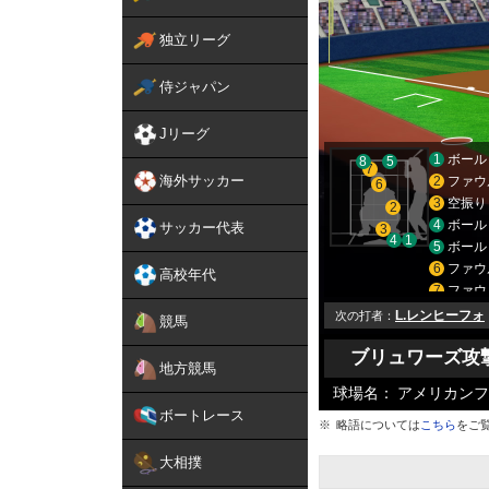
独立リーグ
侍ジャパン
Jリーグ
1
ボール
8
5
7
海外サッカー
2
ファウ
6
3
空振り
2
4
ボール
サッカー代表
3
4
1
5
ボール
6
ファウ
高校年代
7
ファウ
8
四球
L.レンヒーフォ
次の打者
競馬
ブリュワーズ攻
地方競馬
球場名：
アメリカンフ
ボートレース
略語については
こちら
をご
大相撲