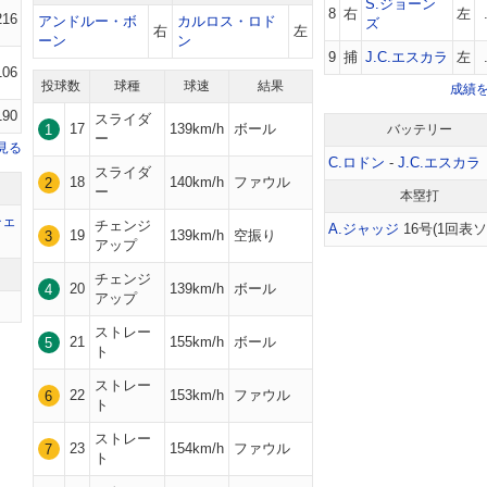
S.ジョーン
8
右
左
216
アンドルー・ボ
カルロス・ロド
ズ
右
左
ーン
ン
9
捕
J.C.エスカラ
左
106
投球数
球種
球速
結果
成績
190
スライダ
17
139km/h
ボール
1
バッテリー
ー
見る
C.ロドン
-
J.C.エスカラ
スライダ
18
140km/h
ファウル
2
ー
本塁打
チェ
チェンジ
A.ジャッジ
16号(1回表ソ
19
139km/h
空振り
3
アップ
チェンジ
20
139km/h
ボール
4
アップ
ストレー
21
155km/h
ボール
5
ト
ストレー
22
153km/h
ファウル
6
ト
ストレー
23
154km/h
ファウル
7
ト