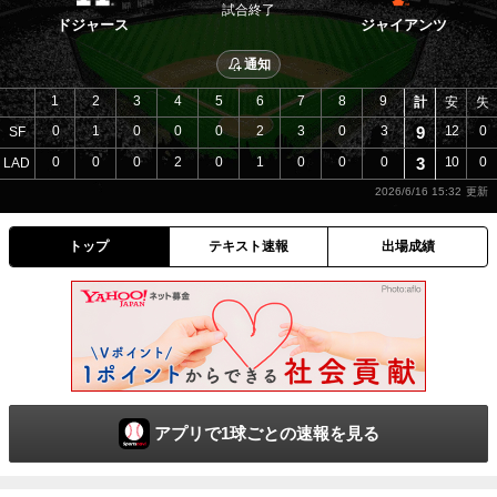
試合終了
ドジャース
ジャイアンツ
通知
1
2
3
4
5
6
7
8
9
計
安
失
0
1
0
0
0
2
3
0
3
9
12
0
SF
0
0
0
2
0
1
0
0
0
3
10
0
LAD
2026/6/16 15:32
トップ
テキスト速報
出場成績
アプリで1球ごとの速報を見る