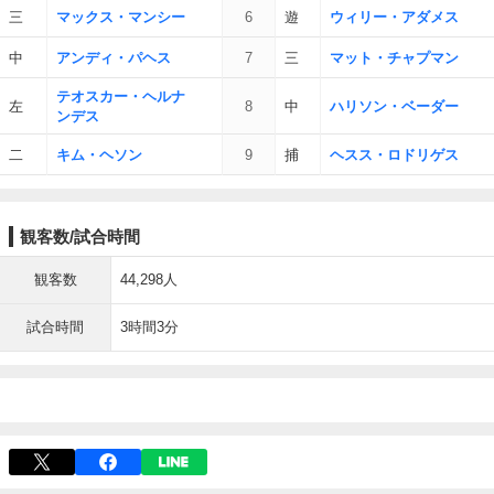
三
マックス・マンシー
6
遊
ウィリー・アダメス
中
アンディ・パヘス
7
三
マット・チャプマン
テオスカー・ヘルナ
左
8
中
ハリソン・ベーダー
ンデス
二
キム・ヘソン
9
捕
ヘスス・ロドリゲス
観客数/試合時間
観客数
44,298人
試合時間
3時間3分