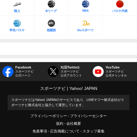
NBA
陸上
Bリーグ
バスケ代表
学生バスケ
他競技
Doスポーツ
Facebook
X(旧Twitter)
YouTube
スポーツナビ
スポーツナビ
スポーツナビ
公式ページ
公式アカウント
公式チャンネル
スポーツナビ
Yahoo! JAPAN
スポーツナビはYahoo! JAPANのサービスであり、LINEヤフー株式会社がス
ポーツナビ株式会社と協力して運営しています。
プライバシーポリシー
プライバシーセンター
規約
会社概要
免責事項
広告掲載について
スタッフ募集