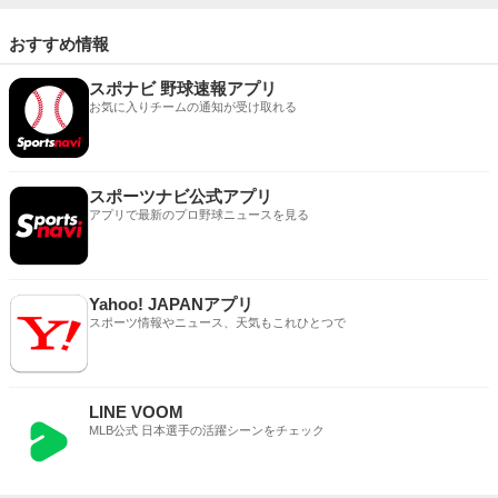
おすすめ情報
スポナビ 野球速報アプリ
お気に入りチームの通知が受け取れる
スポーツナビ公式アプリ
アプリで最新のプロ野球ニュースを見る
Yahoo! JAPANアプリ
スポーツ情報やニュース、天気もこれひとつで
LINE VOOM
MLB公式 日本選手の活躍シーンをチェック