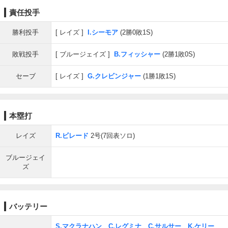
責任投手
勝利投手
レイズ
I.シーモア
(2勝0敗1S)
敗戦投手
ブルージェイズ
B.フィッシャー
(2勝1敗0S)
セーブ
レイズ
G.クレビンジャー
(1勝1敗1S)
本塁打
レイズ
R.ビレード
2号(7回表ソロ)
ブルージェイ
ズ
バッテリー
S.マクラナハン
、
C.レグミナ
、
C.サルサー
、
K.ケリー
、