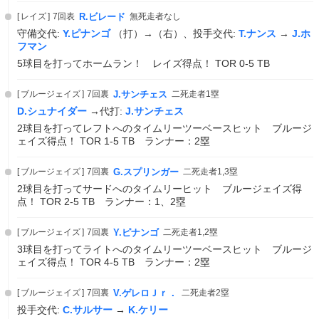
レイズ
7回表
R.ビレード
無死走者なし
守備交代:
Y.ピナンゴ
（打）→（右）、投手交代:
T.ナンス
→
J.ホ
フマン
5球目を打ってホームラン！ レイズ得点！ TOR 0-5 TB
ブルージェイズ
7回裏
J.サンチェス
二死走者1塁
D.シュナイダー
→代打:
J.サンチェス
2球目を打ってレフトへのタイムリーツーベースヒット ブルージ
ェイズ得点！ TOR 1-5 TB ランナー：2塁
ブルージェイズ
7回裏
G.スプリンガー
二死走者1,3塁
2球目を打ってサードへのタイムリーヒット ブルージェイズ得
点！ TOR 2-5 TB ランナー：1、2塁
ブルージェイズ
7回裏
Y.ピナンゴ
二死走者1,2塁
3球目を打ってライトへのタイムリーツーベースヒット ブルージ
ェイズ得点！ TOR 4-5 TB ランナー：2塁
ブルージェイズ
7回裏
V.ゲレロＪｒ．
二死走者2塁
投手交代:
C.サルサー
→
K.ケリー