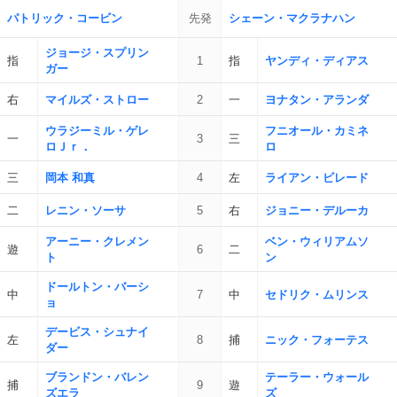
パトリック・コービン
先発
シェーン・マクラナハン
ジョージ・スプリン
指
1
指
ヤンディ・ディアス
ガー
右
マイルズ・ストロー
2
一
ヨナタン・アランダ
ウラジーミル・ゲレ
フニオール・カミネ
一
3
三
ロＪｒ．
ロ
三
岡本 和真
4
左
ライアン・ビレード
二
レニン・ソーサ
5
右
ジョニー・デルーカ
アーニー・クレメン
ベン・ウィリアムソ
遊
6
二
ト
ン
ドールトン・バーシ
中
7
中
セドリク・ムリンス
ョ
デービス・シュナイ
左
8
捕
ニック・フォーテス
ダー
ブランドン・バレン
テーラー・ウォール
捕
9
遊
ズエラ
ズ