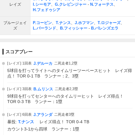
レイズ
I.シーモア
、
G.クレビンジャー
-
N.フォーテス
、
H.フェドゥシア
ブルージェイ
P.コービン
、
T.ナンス
、
J.ホフマン
、
T.ロジャーズ
、
ズ
L.バーランド
、
B.フィッシャー
-
B.バレンズエラ
スコアプレー
レイズ
1回表
J.デルーカ
二死走者1,2塁
5球目を打ってライトへのタイムリーツーベースヒット レイズ得
点！ TOR 0-1 TB ランナー：2、3塁
レイズ
3回表
B.ムリンス
二死走者2,3塁
9球目を打ってセンターへのタイムリーヒット レイズ得点！
TOR 0-3 TB ランナー：1塁
レイズ
6回表
J.アランダ
二死走者3塁
暴投:
T.ナンス
レイズ得点！ TOR 0-4 TB
カウント3-1から四球 ランナー：1塁