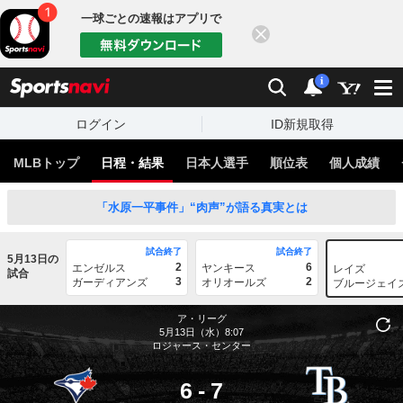
一球ごとの速報はアプリで
閉じる
sports
検索
通知
i
ログイン
ID新規取得
MLBトップ
日程・結果
日本人選手
順位表
個人成績
「水原一平事件」“肉声”が語る真実とは
試合終了
試合終了
5月13日の
2
6
エンゼルス
ヤンキース
レイズ
試合
3
2
ガーディアンズ
オリオールズ
ブルージェイ
ア・リーグ
5月13日（水）8:07
ロジャース・センター
6
-
7