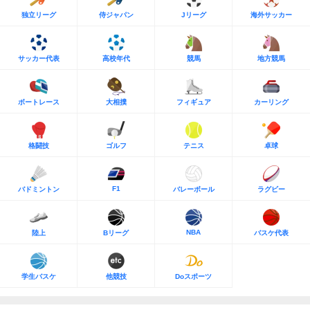
独立リーグ
侍ジャパン
Jリーグ
海外サッカー
サッカー代表
高校年代
競馬
地方競馬
ボートレース
大相撲
フィギュア
カーリング
格闘技
ゴルフ
テニス
卓球
F1
バドミントン
バレーボール
ラグビー
NBA
陸上
Bリーグ
バスケ代表
学生バスケ
他競技
Doスポーツ