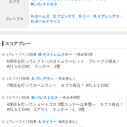
カブス
M.バレストロス
H.ホームズ
、
D.フエンテス
、
D.リー
、
R.イグレシアス
-
ブレーブス
D.ボールドウィン
スコアプレー
ブレーブス
3回裏
M.ヤストレムスキー
一死走者2塁
5球目を打ってレフトへのタイムリーヒット ブレーブス得点！
ATL 1-0 CHC ランナー：1塁
カブス
4回表
A.ブレグマン
一死走者なし
7球目を打ってホームラン！ カブス得点！ ATL 1-1 CHC
カブス
4回表
M.バレストロス
一死走者満塁
4球目を打ってショートゴロ 3塁ランナーは本塁へ カブス得点！
ATL 1-2 CHC 2アウト ランナー：1、3塁
ブレーブス
5回裏
A.ライリー
無死走者なし