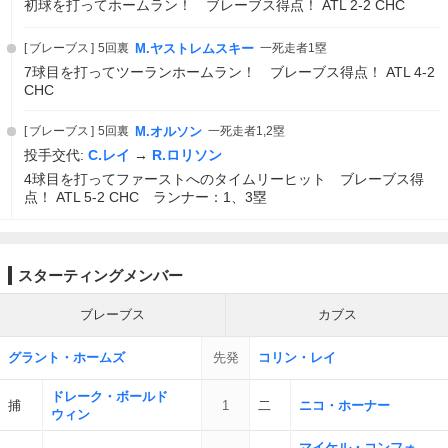
初球を打ってホームラン！ ブレーブス得点！ ATL 2-2 CHC
ブレーブス
5回裏
M.ヤストレムスキー
一死走者1塁
7球目を打ってツーランホームラン！ ブレーブス得点！ ATL 4-2
CHC
ブレーブス
5回裏
M.オルソン
一死走者1,2塁
投手交代:
C.レイ
→
R.ロリソン
4球目を打ってファーストへのタイムリーヒット ブレーブス得
点！ ATL 5-2 CHC ランナー：1、3塁
スターティングメンバー
ブレーブス
カブス
グラント・ホームズ
先発
コリン・レイ
ドレーク・ボールド
捕
1
二
ニコ・ホーナー
ウィン
マイケル・コンフォ