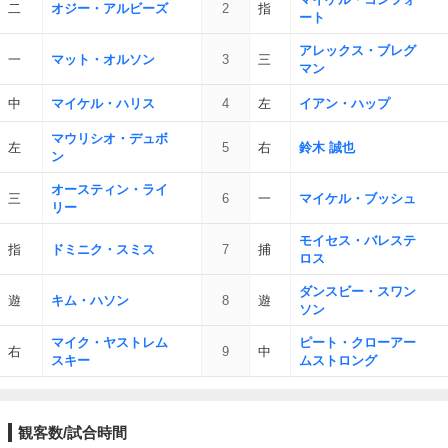
二
オジー・アルビーズ
2
指
ート
アレックス・ブレグ
一
マット・オルソン
3
三
マン
中
マイケル・ハリス
4
左
イアン・ハップ
マウリシオ・デュボ
左
5
右
鈴木 誠也
ン
オースティン・ライ
三
6
一
マイケル・ブッシュ
リー
モイセス・バレステ
指
ドミニク・スミス
7
捕
ロス
ダンスビー・スワン
遊
キム・ハソン
8
遊
ソン
マイク・ヤストレム
ピート・クローアー
右
9
中
スキー
ムストロング
観客数/試合時間