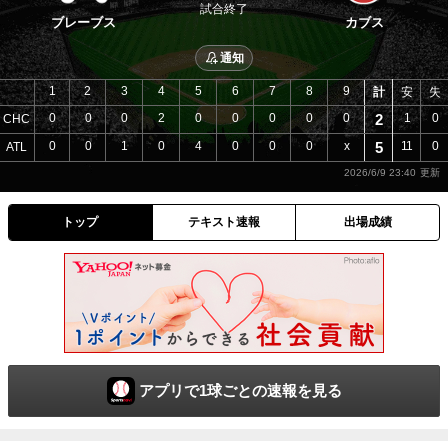
試合終了
ブレーブス
カブス
通知
1
2
3
4
5
6
7
8
9
計
安
失
0
0
0
2
0
0
0
0
0
2
1
0
CHC
0
0
1
0
4
0
0
0
x
5
11
0
ATL
2026/6/9 23:40
トップ
テキスト速報
出場成績
アプリで1球ごとの速報を見る