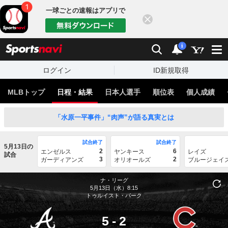
一球ごとの速報はアプリで
閉じる
sports
検索
通知
i
ログイン
ID新規取得
MLBトップ
日程・結果
日本人選手
順位表
個人成績
「水原一平事件」“肉声”が語る真実とは
試合終了
試合終了
5月13日の
2
6
エンゼルス
ヤンキース
レイズ
試合
3
2
ガーディアンズ
オリオールズ
ブルージェイ
ナ・リーグ
5月13日（水）8:15
トゥルイスト・パーク
5
-
2