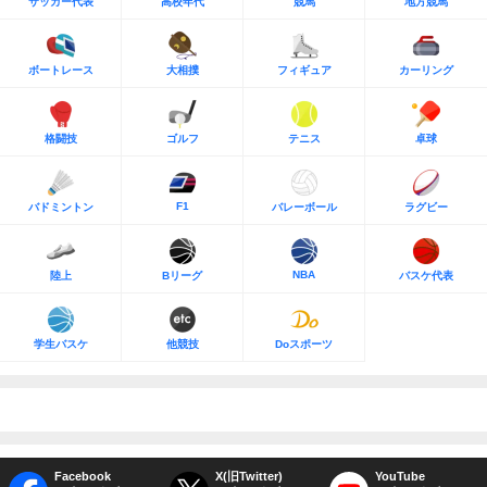
サッカー代表
高校年代
競馬
地方競馬
ボートレース
大相撲
フィギュア
カーリング
格闘技
ゴルフ
テニス
卓球
F1
バドミントン
バレーボール
ラグビー
NBA
陸上
Bリーグ
バスケ代表
学生バスケ
他競技
Doスポーツ
Facebook
X(旧Twitter)
YouTube