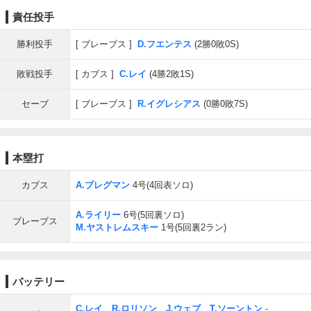
責任投手
勝利投手
ブレーブス
D.フエンテス
(2勝0敗0S)
敗戦投手
カブス
C.レイ
(4勝2敗1S)
セーブ
ブレーブス
R.イグレシアス
(0勝0敗7S)
本塁打
カブス
A.ブレグマン
4号(4回表ソロ)
A.ライリー
6号(5回裏ソロ)
ブレーブス
M.ヤストレムスキー
1号(5回裏2ラン)
バッテリー
C.レイ
、
R.ロリソン
、
J.ウェブ
、
T.ソーントン
-