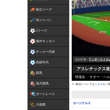
独立リーグ
侍ジャパン
Jリーグ
海外サッカー
サッカー代表
T.ソダーストロ
次の打者
高校年代
アスレチックス攻
競馬
球場名：
サター・ヘル
地方競馬
略語については
こちら
をご
ボートレース
カージナルス
大相撲