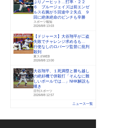
ぶりノーヒット…打率・２２
６ ブルージェイズは前エンゼ
ルス右腕が５回途中２失点 ９
回に絶体絶命のピンチも辛勝
スポーツ報知
2026/8/8 13:03
【ドジャース】大谷翔平が二盗
失敗でチャレンジ求めるも…
行使なしのロバーツ監督に批判
殺到
東スポWEB
2026/8/8 13:00
大谷翔平、１死満塁と勝ち越し
の絶好機で併殺打「そんなに難
しいボールでは…」NHK解説も
嘆き
日刊スポーツ
2026/8/8 12:57
ニュース一覧