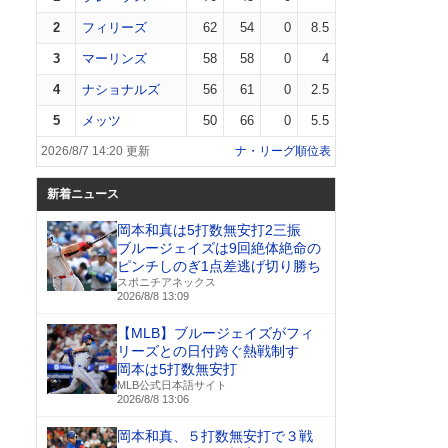
2
フィリーズ
62
54
0
8.5
3
マーリンズ
58
58
0
4
4
ナショナルズ
56
61
0
2.5
5
メッツ
50
66
0
5.5
2026/8/7 14:20 更新
ナ・リーグ順位表
新着ニュース
岡本和真は5打数無安打2三振
ブルージェイズは9回絶体絶命の
ピンチしのぎ1点差逃げ切り勝ち
スポニチアネックス
2026/8/8 13:09
【MLB】ブルージェイズがフィ
リーズとの日付跨ぐ熱戦制す
岡本は5打数無安打
MLB公式日本語サイト
2026/8/8 13:06
岡本和真、５打数無安打で３戦