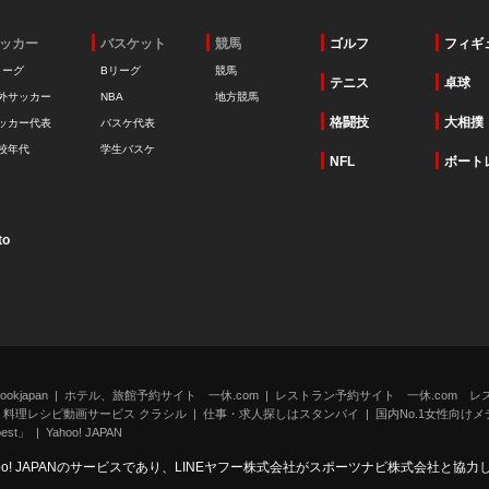
ッカー
バスケット
競馬
ゴルフ
フィギ
リーグ
Bリーグ
競馬
テニス
卓球
外サッカー
NBA
地方競馬
格闘技
大相撲
ッカー代表
バスケ代表
校年代
学生バスケ
NFL
ボート
to
kjapan
ホテル、旅館予約サイト 一休.com
レストラン予約サイト 一休.com レ
料理レシピ動画サービス クラシル
仕事・求人探しはスタンバイ
国内No.1女性向けメデ
st」
Yahoo! JAPAN
oo! JAPANのサービスであり、LINEヤフー株式会社がスポーツナビ株式会社と協