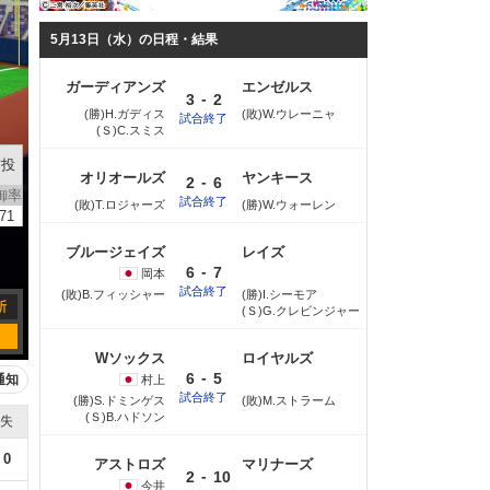
5月13日（水）の日程・結果
ガーディアンズ
エンゼルス
-
3
2
(勝)H.ガディス
(敗)W.ウレーニャ
試合終了
(Ｓ)C.スミス
右投
オリオールズ
ヤンキース
-
2
6
御率
試合終了
(敗)T.ロジャーズ
(勝)W.ウォーレン
.71
ブルージェイズ
レイズ
-
6
7
岡本
試合終了
(敗)B.フィッシャー
(勝)I.シーモア
(Ｓ)G.クレビンジャー
Wソックス
ロイヤルズ
-
6
5
通知
村上
試合終了
(勝)S.ドミンゲス
(敗)M.ストラーム
(Ｓ)B.ハドソン
失
0
アストロズ
マリナーズ
-
2
10
今井