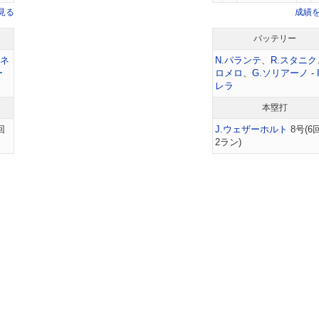
見る
成績
バッテリー
ーネ
N.パランテ
、
R.スタニク
ー
ロメロ
、
G.ソリアーノ
-
レラ
本塁打
回
J.ウェザーホルト
8号(6
2ラン)