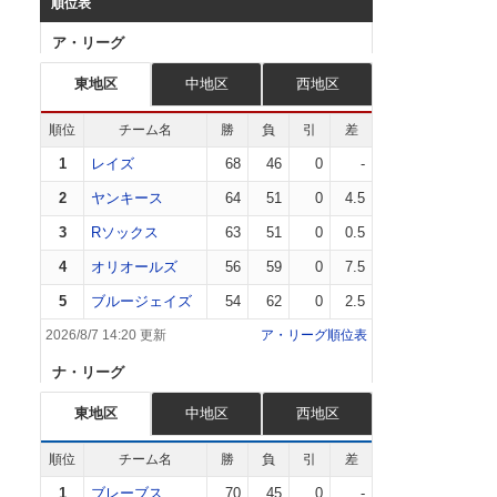
順位表
ア・リーグ
東地区
中地区
西地区
順位
チーム名
勝
負
引
差
1
レイズ
68
46
0
-
2
ヤンキース
64
51
0
4.5
3
Rソックス
63
51
0
0.5
4
オリオールズ
56
59
0
7.5
5
ブルージェイズ
54
62
0
2.5
2026/8/7 14:20 更新
ア・リーグ順位表
ナ・リーグ
東地区
中地区
西地区
順位
チーム名
勝
負
引
差
1
ブレーブス
70
45
0
-