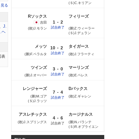
(Ｓ)C.キリアン
を見る
Rソックス
フィリーズ
-
1
2
吉田
、
J.
試合終了
(敗)J.モラン
(勝)Z.ウィーラー
I.ヘ
(Ｓ)J.デュラン
メッツ
タイガース
-
10
2
試合終了
(勝)F.ペラルタ
(敗)J.フラーティ
回表
ツインズ
マーリンズ
-
3
0
試合終了
(勝)J.オーバー
(敗)E.ペレス
レンジャーズ
Dバックス
-
7
4
(勝)M.ゴア
(敗)Z.ギャレン
試合終了
(Ｓ)J.ラッツ
アスレチックス
カージナルス
-
4
6
(敗)J.スプリングス
(勝)N.パランテ
試合終了
(Ｓ)R.オブライエン