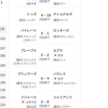
試合終了
1
(敗)今井
(勝)B.ウー
レッズ
ナショナルズ
-
4
10
試合終了
(敗)B.シンガー
(勝)B.ロード
打率
パイレーツ
ロッキーズ
-
3
1
(勝)P.スキーンズ
(敗)M.ロレンゼン
試合終了
.242
(Ｓ)G.ソト
.267
ブレーブス
カブス
-
5
2
鈴木
.305
試合終了
(勝)D.フエンテス
(敗)C.レイ
(Ｓ)R.イグレシアス
.266
ブリュワーズ
パドレス
.252
-
6
4
松井
.186
試合終了
(勝)B.スプロート
(敗)M.ウォルドロン
(Ｓ)A.ウリベ
.136
ドジャース
ジャイアンツ
.244
-
2
6
山本
大谷
.224
試合終了
(敗)山本
(勝)A.ハウザー