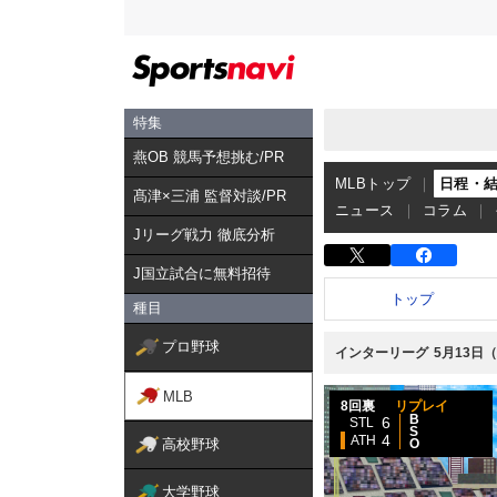
特集
燕OB 競馬予想挑む/PR
MLBトップ
日程・
髙津×三浦 監督対談/PR
ニュース
コラム
Jリーグ戦力 徹底分析
J国立試合に無料招待
トップ
種目
プロ野球
インターリーグ
5月13日
MLB
8回裏
リプレイ
B
6
STL
S
4
ATH
高校野球
O
大学野球