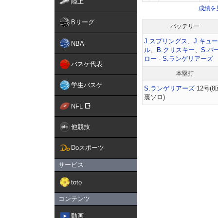
陸上
成績を
Bリーグ
バッテリー
J.スプリングス
、
J.キュ
NBA
ル
、
B.クリスキー
、
S.バ
ロー
-
S.ランゲリアーズ
バスケ代表
本塁打
学生バスケ
S.ランゲリアーズ
12号(8
裏ソロ)
NFL
他競技
Doスポーツ
サービス
toto
コンテンツ
動画