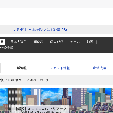
大谷･岡本･村上の凄さとは？(外部･PR)
結果
日本人選手
順位表
個人成績
チーム
動画
公式情報
一球速報
テキスト速報
出場成績
（水）
サター・ヘルス・パーク
10:40
【継投】J.ロメロ→G.ソリアーノ
【今季】試18 防3.18 1勝0敗7H1S