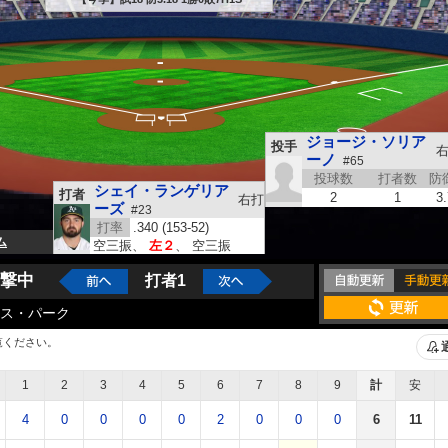
ジョージ・ソリア
投手
ーノ
#65
投球数
打者数
防
シェイ・ランゲリア
打者
2
1
3
右打
ーズ
#23
打率
.340 (153-52)
ム
空三振
、
左２
、
空三振
撃中
打者1
ス・パーク
覧ください。
1
2
3
4
5
6
7
8
9
計
安
4
0
0
0
0
2
0
0
0
6
11