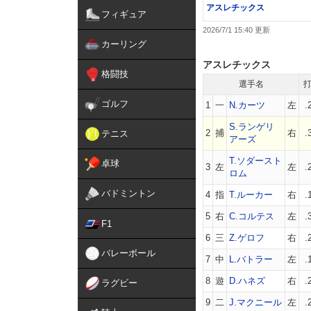
アスレチックス
フィギュア
2026/7/1 15:40
カーリング
アスレチックス
格闘技
選手名
ゴルフ
1
一
N.カーツ
左
.
S.ランゲリ
2
捕
右
.
テニス
アーズ
T.ソダースト
卓球
3
左
左
.
ロム
バドミントン
4
指
T.ルーカー
右
.
5
右
C.コルテス
左
.
F1
6
三
Z.ゲロフ
右
.
バレーボール
7
中
L.バトラー
左
.
8
遊
D.ハネズ
右
.
ラグビー
9
二
J.マクニール
左
.