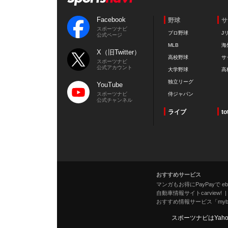
Facebook
野球
サ
スポーツナビ
プロ野球
J
公式ページ
MLB
海
X（旧Twitter）
高校野球
サ
スポーツナビ
公式アカウント
大学野球
高
独立リーグ
YouTube
スポーツナビ
侍ジャパン
公式チャンネル
ライブ
to
おすすめサービス
マンガもお得にPayPayで eboo
自動車情報サイトcarview!
おすすめ情報サービス「mybe
スポーツナビはYah