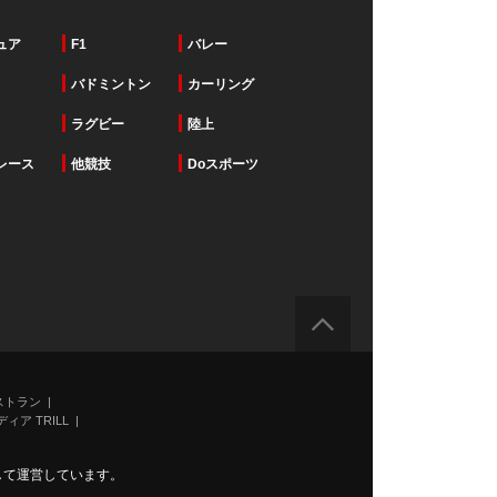
ュア
F1
バレー
バドミントン
カーリング
ラグビー
陸上
レース
他競技
Doスポーツ
ストラン
ィア TRILL
力して運営しています。