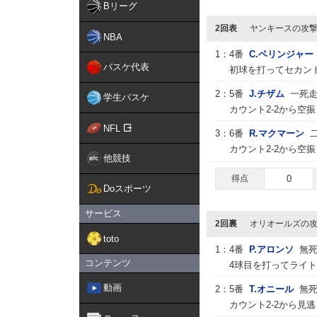
Bリーグ
2回表
ヤンキースの攻
NBA
1：
4番
C.ベリンジャー
バスケ代表
初球を打ってセカン
2：
5番
J.チザム
一死
学生バスケ
カウント2-2から空
NFL
3：
6番
R.マクマーン
カウント2-2から空
他競技
得点
0
Doスポーツ
サービス
2回裏
オリオールズの
toto
1：
4番
P.アロンソ
無
コンテンツ
4球目を打ってライ
動画
2：
5番
T.オニール
無死
カウント2-2から見