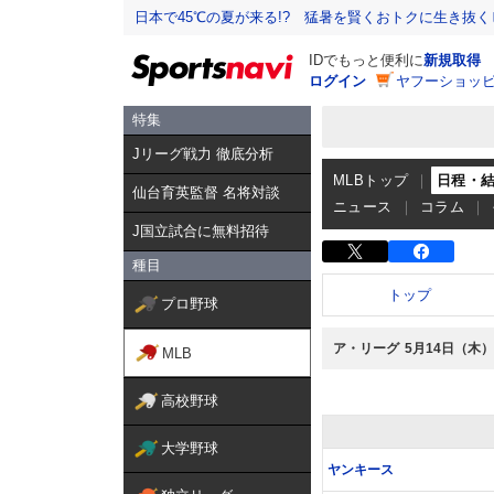
日本で45℃の夏が来る!? 猛暑を賢くおトクに生き抜く
IDでもっと便利に
新規取得
ログイン
ヤフーショッピ
特集
Jリーグ戦力 徹底分析
MLBトップ
日程・
仙台育英監督 名将対談
ニュース
コラム
J国立試合に無料招待
種目
トップ
プロ野球
ア・リーグ
5月14日（木）
MLB
高校野球
大学野球
ヤンキース