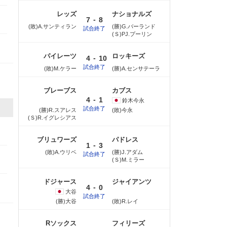
レッズ
ナショナルズ
-
7
8
(敗)A.サンティラン
(勝)G.バーランド
試合終了
(Ｓ)PJ.プーリン
パイレーツ
ロッキーズ
-
4
10
試合終了
(敗)M.ケラー
(勝)A.センサテーラ
ブレーブス
カブス
-
4
1
鈴木
今永
試合終了
(勝)R.スアレス
(敗)今永
(Ｓ)R.イグレシアス
ブリュワーズ
パドレス
-
1
3
(敗)A.ウリベ
(勝)J.アダム
試合終了
(Ｓ)M.ミラー
ドジャース
ジャイアンツ
-
4
0
大谷
試合終了
(勝)大谷
(敗)R.レイ
Rソックス
フィリーズ