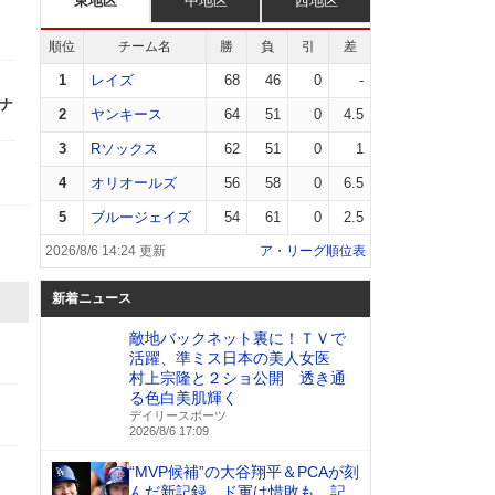
東地区
中地区
西地区
順位
チーム名
勝
負
引
差
1
レイズ
68
46
0
-
ンナ
2
ヤンキース
64
51
0
4.5
3
Rソックス
62
51
0
1
4
オリオールズ
56
58
0
6.5
5
ブルージェイズ
54
61
0
2.5
2026/8/6 14:24 更新
ア・リーグ順位表
新着ニュース
敵地バックネット裏に！ＴＶで
活躍、準ミス日本の美人女医
村上宗隆と２ショ公開 透き通
る色白美肌輝く
デイリースポーツ
2026/8/6 17:09
“MVP候補”の大谷翔平＆PCAが刻
んだ新記録 ド軍は惜敗も…記