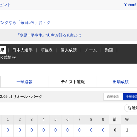
ヒント
Yahoo
ングなら「毎日5％」おトク
「水原一平事件」“肉声”が語る真実とは
結果
日本人選手
順位表
個人成績
チーム
動画
公式情報
一球速報
テキスト速報
出場成績
オリオール・パーク
2:05
自動更新
手動更
通
1
2
3
4
5
6
7
8
9
計
安
0
0
0
0
0
0
0
0
0
0
1