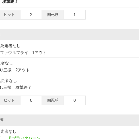
攻撃終了
ヒット
2
四死球
1
撃
無死走者なし
トファウルフライ 1アウト
走者なし
振り三振 2アウト
死走者なし
逃し三振 攻撃終了
ヒット
0
四死球
0
攻撃
死走者なし
ド
→
P.ブラックバーン