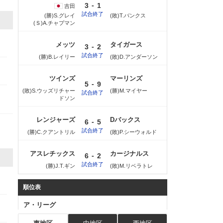
-
3
1
吉田
試合終了
(勝)S.グレイ
(敗)T.バンクス
(Ｓ)A.チャプマン
メッツ
タイガース
-
3
2
試合終了
(勝)B.レイリー
(敗)D.アンダーソン
ツインズ
マーリンズ
-
5
9
(敗)S.ウッズリチャー
(勝)M.マイヤー
試合終了
ドソン
レンジャーズ
Dバックス
-
6
5
試合終了
(勝)C.クアントリル
(敗)P.シーウォルド
アスレチックス
カージナルス
-
6
2
試合終了
(勝)J.T.ギン
(敗)M.リベラトレ
順位表
ア・リーグ