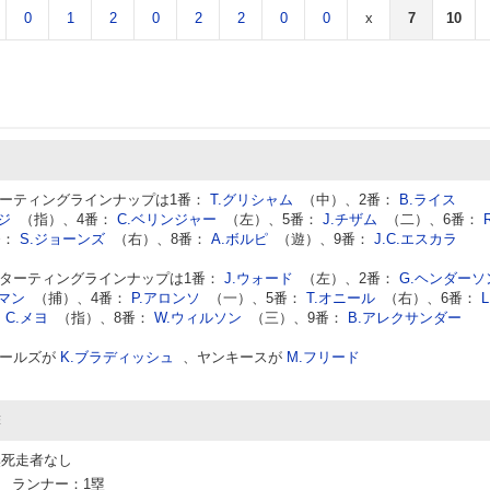
0
1
2
0
2
2
0
0
x
7
10
ーティングラインナップは1番：
T.グリシャム
（中）、2番：
B.ライス
ジ
（指）、4番：
C.ベリンジャー
（左）、5番：
J.チザム
（二）、6番：
番：
S.ジョーンズ
（右）、8番：
A.ボルピ
（遊）、9番：
J.C.エスカラ
ターティングラインナップは1番：
J.ウォード
（左）、2番：
G.ヘンダーソ
チマン
（捕）、4番：
P.アロンソ
（一）、5番：
T.オニール
（右）、6番：
L
：
C.メヨ
（指）、8番：
W.ウィルソン
（三）、9番：
B.アレクサンダー
ールズが
K.ブラディッシュ
、ヤンキースが
M.フリード
撃
無死走者なし
球 ランナー：1塁