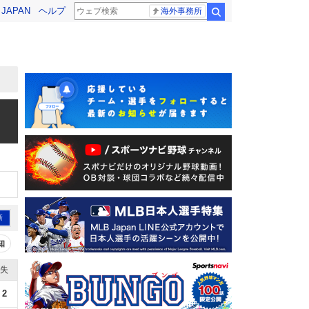
! JAPAN
ヘルプ
海外事務所
検索
新
知
失
2