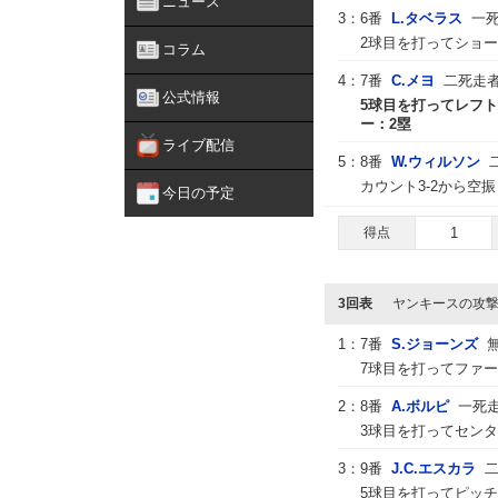
ニュース
3：
6番
L.タベラス
一死
2球目を打ってショー
コラム
4：
7番
C.メヨ
二死走者
公式情報
5球目を打ってレフト
ー：2塁
ライブ配信
5：
8番
W.ウィルソン
カウント3-2から空
今日の予定
得点
1
3回表
ヤンキースの攻
1：
7番
S.ジョーンズ
7球目を打ってファー
2：
8番
A.ボルピ
一死
3球目を打ってセンタ
3：
9番
J.C.エスカラ
5球目を打ってピッ