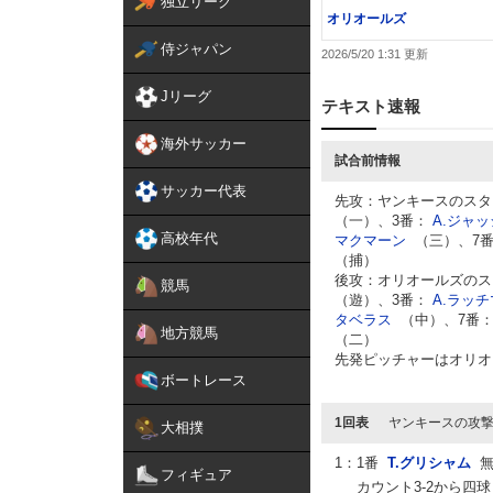
独立リーグ
オリオールズ
侍ジャパン
2026/5/20 1:31
Jリーグ
テキスト速報
海外サッカー
試合前情報
サッカー代表
先攻：ヤンキースのスタ
（一）、3番：
A.ジャッ
高校年代
マクマーン
（三）、7
（捕）
後攻：オリオールズのス
競馬
（遊）、3番：
A.ラッ
タベラス
（中）、7番
地方競馬
（二）
先発ピッチャーはオリオ
ボートレース
1回表
ヤンキースの攻
大相撲
1：
1番
T.グリシャム
フィギュア
カウント3-2から四