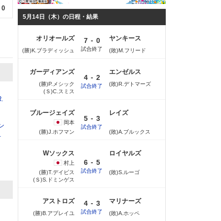
0
5月14日（木）の日程・結果
オリオールズ
ヤンキース
-
7
0
試合終了
(勝)K.ブラディッシュ
(敗)M.フリード
ガーディアンズ
エンゼルス
-
4
2
(勝)P.メシック
(敗)R.デトマーズ
試合終了
(Ｓ)C.スミス
R.
ブルージェイズ
レイズ
-
5
3
岡本
ン
試合終了
(勝)J.ホフマン
(敗)A.ブルックス
.
Wソックス
ロイヤルズ
-
6
5
村上
試合終了
(勝)T.デイビス
(敗)S.ルーゴ
(Ｓ)S.ドミンゲス
アストロズ
マリナーズ
-
4
3
試合終了
(勝)B.アブレイユ
(敗)A.ホッペ