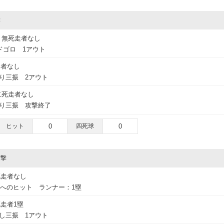
撃
無死走者なし
ドゴロ 1アウト
走者なし
振り三振 2アウト
二死走者なし
振り三振 攻撃終了
ヒット
0
四死球
0
攻撃
死走者なし
トへのヒット ランナー：1塁
走者1塁
逃し三振 1アウト