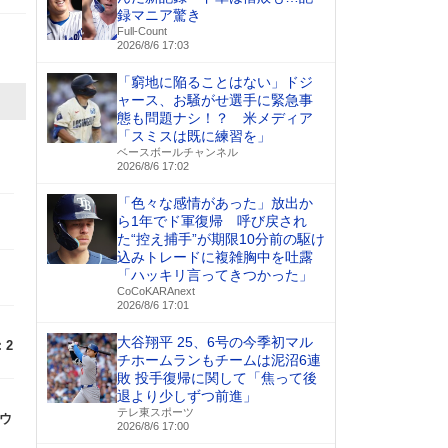
録マニア驚き
Full-Count
2026/8/6 17:03
「窮地に陥ることはない」ドジ
ャース、お騒がせ選手に緊急事
態も問題ナシ！？ 米メディア
「スミスは既に練習を」
ベースボールチャンネル
2026/8/6 17:02
「色々な感情があった」放出か
ら1年でド軍復帰 呼び戻され
た“控え捕手”が期限10分前の駆け
込みトレードに複雑胸中を吐露
「ハッキリ言ってきつかった」
CoCoKARAnext
2026/8/6 17:01
大谷翔平 25、6号の今季初マル
：2
チホームランもチームは泥沼6連
敗 投手復帰に関して「焦って後
退より少しずつ前進」
テレ東スポーツ
アウ
2026/8/6 17:00