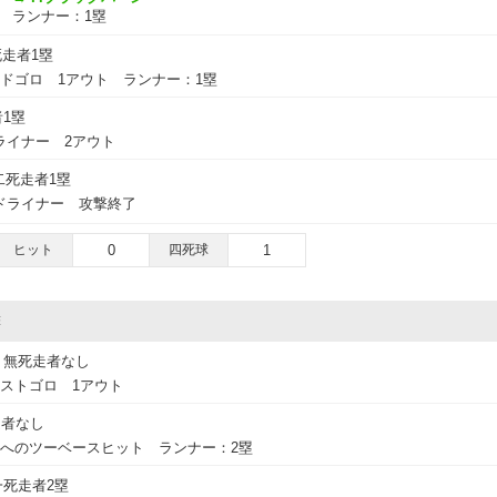
球 ランナー：1塁
走者1塁
ドゴロ 1アウト ランナー：1塁
1塁
ライナー 2アウト
二死走者1塁
ドライナー 攻撃終了
ヒット
0
四死球
1
撃
無死走者なし
ストゴロ 1アウト
走者なし
トへのツーベースヒット ランナー：2塁
一死走者2塁