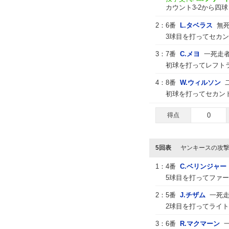
カウント3-2から四
2：
6番
L.タベラス
無死
3球目を打ってセカン
3：
7番
C.メヨ
一死走者
初球を打ってレフト
4：
8番
W.ウィルソン
初球を打ってセカン
得点
0
5回表
ヤンキースの攻
1：
4番
C.ベリンジャー
5球目を打ってファー
2：
5番
J.チザム
一死
2球目を打ってライ
3：
6番
R.マクマーン