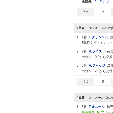
走塁死:
P.アロンソ
得点
2
4回表
ヤンキースの攻
1：
1番
T.グリシャム
6球目を打ってレフ
2：
2番
B.ライス
一死
カウント0-2から空
3：
3番
A.ジャッジ
二
カウント2-2から見
得点
0
4回裏
オリオールズの
1：
5番
T.オニール
無
投手交代:
M.フリー