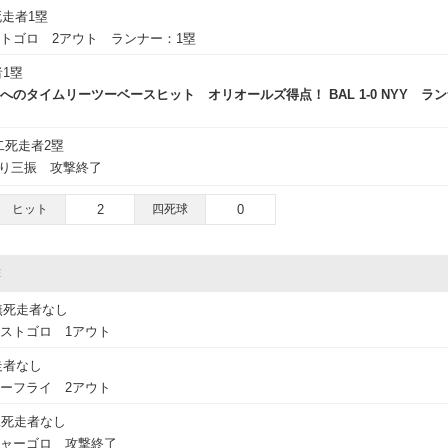
走者1塁
トゴロ 2アウト ランナー：1塁
1塁
へのタイムリーツーベースヒット オリオールズ得点！ BAL 1-0 NYY ラ
二死走者2塁
振り三振 攻撃終了
ヒット
2
四死球
0
撃
無死走者なし
ストゴロ 1アウト
走者なし
ーフライ 2アウト
二死走者なし
チャーゴロ 攻撃終了