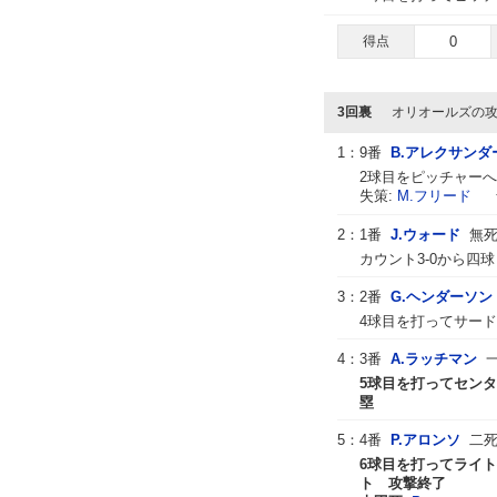
得点
0
3回裏
オリオールズの
1：
9番
B.アレクサンダ
2球目をピッチャー
失策:
M.フリード
ラ
2：
1番
J.ウォード
無死
カウント3-0から四
3：
2番
G.ヘンダーソン
4球目を打ってサード
4：
3番
A.ラッチマン
5球目を打ってセンター
塁
5：
4番
P.アロンソ
二死
6球目を打ってライト
ト 攻撃終了