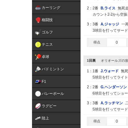
カーリング
2：
2番
B.ライス
無死走
カウント2-2から空
格闘技
3：
3番
A.ジャッジ
一
3球目を打ってサード
ゴルフ
得点
0
テニス
卓球
1回裏
オリオールズの
バドミントン
1：
1番
J.ウォード
無
5球目を打ってライ
F1
2：
2番
G.ヘンダーソン
6球目を打ってショー
バレーボール
3：
3番
A.ラッチマン
ラグビー
5球目を打ってサー
陸上
得点
0