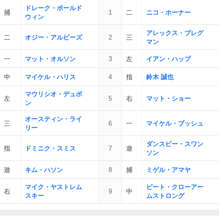
ドレーク・ボールド
捕
1
二
ニコ・ホーナー
ウィン
アレックス・ブレグ
二
オジー・アルビーズ
2
三
マン
一
マット・オルソン
3
左
イアン・ハップ
中
マイケル・ハリス
4
指
鈴木 誠也
マウリシオ・デュボ
左
5
右
マット・ショー
ン
オースティン・ライ
三
6
一
マイケル・ブッシュ
リー
ダンスビー・スワン
指
ドミニク・スミス
7
遊
ソン
遊
キム・ハソン
8
捕
ミゲル・アマヤ
マイク・ヤストレム
ピート・クローアー
右
9
中
スキー
ムストロング