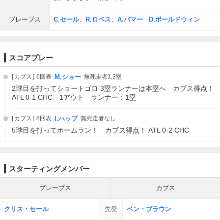
ブレーブス
C.セール
、
R.ロペス
、
A.バマー
-
D.ボールドウィン
スコアプレー
カブス
6回表
M.ショー
無死走者1,3塁
2球目を打ってショートゴロ 3塁ランナーは本塁へ カブス得点！
ATL 0-1 CHC 1アウト ランナー：1塁
カブス
8回表
I.ハップ
無死走者なし
5球目を打ってホームラン！ カブス得点！ ATL 0-2 CHC
スターティングメンバー
ブレーブス
カブス
クリス・セール
先発
ベン・ブラウン