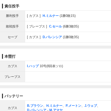
責任投手
勝利投手
カブス
H.ミルナー
(1勝0敗1S)
敗戦投手
ブレーブス
C.セール
(6勝3敗0S)
セーブ
カブス
D.パレンシア
(1勝0敗3S)
本塁打
カブス
I.ハップ
10号(8回表ソロ)
ブレーブス
バッテリー
B.ブラウン
、
H.ミルナー
、
P.メートン
、
J.ウェブ
、
カブス
D.パレンシア
-
M.アマヤ