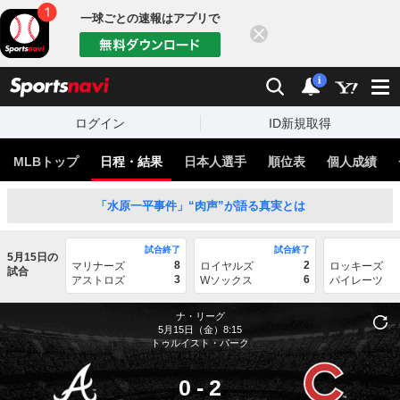
一球ごとの速報はアプリで
閉じる
sports
検索
通知
i
ログイン
ID新規取得
MLBトップ
日程・結果
日本人選手
順位表
個人成績
「水原一平事件」“肉声”が語る真実とは
試合終了
試合終了
5月15日の
8
2
マリナーズ
ロイヤルズ
ロッキーズ
試合
3
6
アストロズ
Wソックス
パイレーツ
ナ・リーグ
5月15日（金）8:15
トゥルイスト・パーク
0
-
2