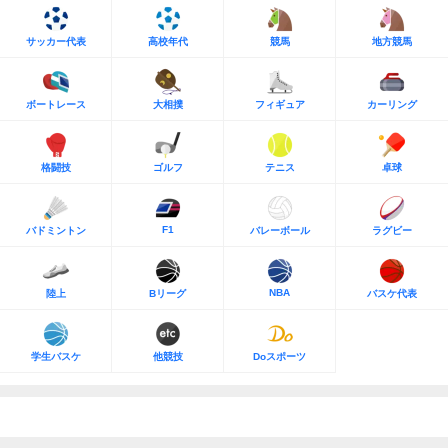
サッカー代表
高校年代
競馬
地方競馬
ボートレース
大相撲
フィギュア
カーリング
格闘技
ゴルフ
テニス
卓球
F1
バドミントン
バレーボール
ラグビー
NBA
陸上
Bリーグ
バスケ代表
学生バスケ
他競技
Doスポーツ