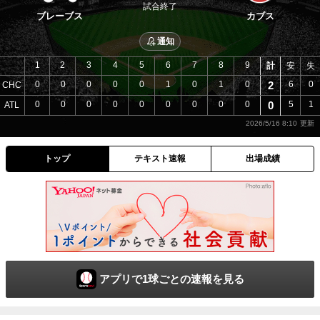
試合終了
ブレーブス
カブス
通知
1
2
3
4
5
6
7
8
9
計
安
失
0
0
0
0
0
1
0
1
0
2
6
0
CHC
0
0
0
0
0
0
0
0
0
0
5
1
ATL
2026/5/16 8:10
トップ
テキスト速報
出場成績
アプリで1球ごとの速報を見る