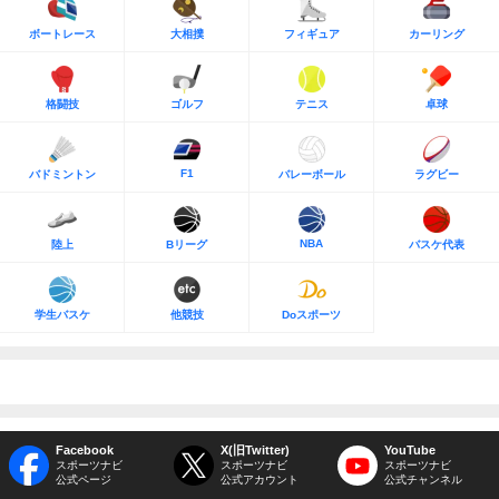
ボートレース
大相撲
フィギュア
カーリング
格闘技
ゴルフ
テニス
卓球
F1
バドミントン
バレーボール
ラグビー
NBA
陸上
Bリーグ
バスケ代表
学生バスケ
他競技
Doスポーツ
Facebook
X(旧Twitter)
YouTube
スポーツナビ
スポーツナビ
スポーツナビ
公式ページ
公式アカウント
公式チャンネル