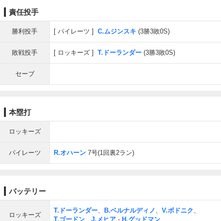
責任投手
勝利投手
パイレーツ
C.ムジンスキ
(3勝3敗0S)
敗戦投手
ロッキーズ
T.ドーランダー
(3勝3敗0S)
セーブ
本塁打
ロッキーズ
パイレーツ
R.オハーン
7号(1回裏2ラン)
バッテリー
T.ドーランダー
、
B.ベルナルディノ
、
V.ボドニク
、
ロッキーズ
T.ゴードン
、
J.メヒア
-
H.グッドマン