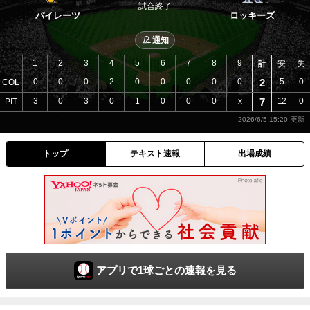
試合終了
パイレーツ
ロッキーズ
通知
1
2
3
4
5
6
7
8
9
計
安
失
0
0
0
2
0
0
0
0
0
2
5
0
COL
3
0
3
0
1
0
0
0
x
7
12
0
PIT
2026/6/5 15:20
トップ
テキスト速報
出場成績
アプリで1球ごとの速報を見る