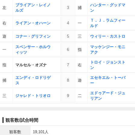
ブライアン・レイノ
ハンター・グッドマ
左
3
捕
ルズ
ン
Ｔ．Ｊ．ラムフィー
右
ライアン・オハーン
4
一
ルド
遊
コナー・グリフィン
5
三
ウィリー・カストロ
スペンサー・ホルウ
マッケンジー・モニ
一
6
指
ィッツ
アク
トロイ・ジョンスト
指
マルセル・オズナ
7
右
ン
エンディ・ロドリゲ
エセキエル・トーバ
捕
8
遊
ス
ー
エドゥアード・ジュ
三
ジャレド・トリオロ
9
二
リアン
観客数/試合時間
観客数
19,101人