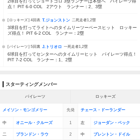
2球目を打ってショートゴロ 3塁ランナーは本塁へ パイレーツ得
点！ PIT 6-0 COL 2アウト ランナー：2、3塁
ロッキーズ
4回表
T.ジョンストン
二死走者1,2塁
3球目を打ってライトへのタイムリーツーベースヒット ロッキー
ズ得点！ PIT 6-2 COL ランナー：2塁
パイレーツ
5回裏
J.トリオロ
一死走者1,2塁
6球目を打ってセンターへのタイムリーヒット パイレーツ得点！
PIT 7-2 COL ランナー：1、2塁
スターティングメンバー
パイレーツ
ロッキーズ
メイソン・モンゴメリー
先発
チェース・ドーランダー
中
オニール・クルーズ
1
左
ジョーダン・ベック
二
ブランドン・ラウ
2
中
ブレントン・ドイル