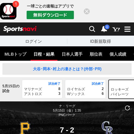
一球ごとの速報はアプリで
閉じる
sports
検索
通知
i
ログイン
ID新規取得
MLBトップ
日程・結果
日本人選手
順位表
個人成績
大谷･岡本･村上の凄さとは？(外部･PR)
試合終了
試合終了
5月15日の
8
2
マリナーズ
ロイヤルズ
ロッキーズ
試合
3
6
アストロズ
Wソックス
パイレーツ
ナ・リーグ
5月15日（金）1:35
PNCパーク
7
-
2