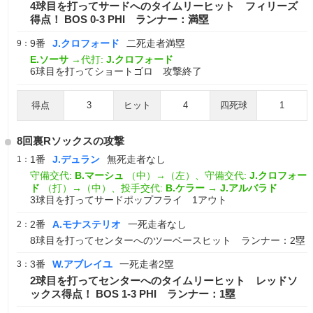
4球目を打ってサードへのタイムリーヒット フィリーズ
得点！ BOS 0-3 PHI ランナー：満塁
9番
J.クロフォード
二死走者満塁
9：
E.ソーサ
→代打:
J.クロフォード
6球目を打ってショートゴロ 攻撃終了
得点
3
ヒット
4
四死球
1
8回裏Rソックスの攻撃
1番
J.デュラン
無死走者なし
1：
守備交代:
B.マーシュ
（中）→（左）、守備交代:
J.クロフォー
ド
（打）→（中）、投手交代:
B.ケラー
→
J.アルバラド
3球目を打ってサードポップフライ 1アウト
2番
A.モナステリオ
一死走者なし
2：
8球目を打ってセンターへのツーベースヒット ランナー：2塁
3番
W.アブレイユ
一死走者2塁
3：
2球目を打ってセンターへのタイムリーヒット レッドソ
ックス得点！ BOS 1-3 PHI ランナー：1塁