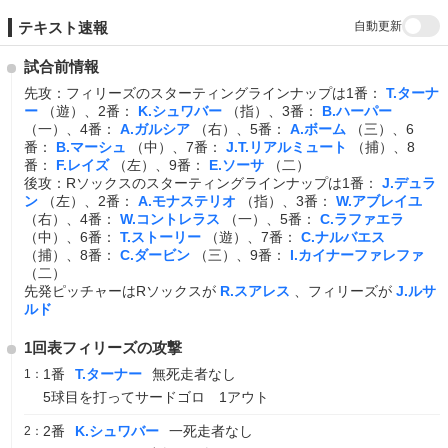
自動更新
テキスト速報
試合前情報
先攻：フィリーズのスターティングラインナップは1番：
T.ターナ
ー
（遊）、2番：
K.シュワバー
（指）、3番：
B.ハーパー
（一）、4番：
A.ガルシア
（右）、5番：
A.ボーム
（三）、6
番：
B.マーシュ
（中）、7番：
J.T.リアルミュート
（捕）、8
番：
F.レイズ
（左）、9番：
E.ソーサ
（二）
後攻：Rソックスのスターティングラインナップは1番：
J.デュラ
ン
（左）、2番：
A.モナステリオ
（指）、3番：
W.アブレイユ
（右）、4番：
W.コントレラス
（一）、5番：
C.ラファエラ
（中）、6番：
T.ストーリー
（遊）、7番：
C.ナルバエス
（捕）、8番：
C.ダービン
（三）、9番：
I.カイナーファレファ
（二）
先発ピッチャーはRソックスが
R.スアレス
、フィリーズが
J.ルサ
ルド
1回表フィリーズの攻撃
1番
T.ターナー
無死走者なし
1：
5球目を打ってサードゴロ 1アウト
2番
K.シュワバー
一死走者なし
2：