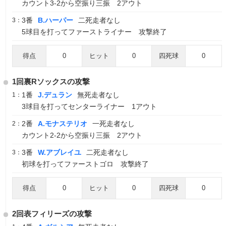
カウント3-2から空振り三振 2アウト
3番
B.ハーパー
二死走者なし
3：
5球目を打ってファーストライナー 攻撃終了
得点
0
ヒット
0
四死球
0
1回裏Rソックスの攻撃
1番
J.デュラン
無死走者なし
1：
3球目を打ってセンターライナー 1アウト
2番
A.モナステリオ
一死走者なし
2：
カウント2-2から空振り三振 2アウト
3番
W.アブレイユ
二死走者なし
3：
初球を打ってファーストゴロ 攻撃終了
得点
0
ヒット
0
四死球
0
2回表フィリーズの攻撃