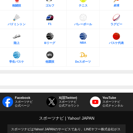
格闘技
ゴルフ
テニス
卓球
F1
バドミントン
バレーボール
ラグビー
NBA
陸上
Bリーグ
バスケ代表
学生バスケ
他競技
Doスポーツ
Facebook
X(旧Twitter)
YouTube
スポーツナビ
スポーツナビ
スポーツナビ
公式ページ
公式アカウント
公式チャンネル
スポーツナビ
Yahoo! JAPAN
スポーツナビはYahoo! JAPANのサービスであり、LINEヤフー株式会社がス