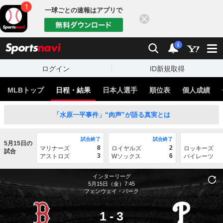
一球ごとの速報はアプリで
閉じる
sports
検索
通知
i
ログイン
ID新規取得
MLBトップ
日程・結果
日本人選手
順位表
個人成績
「水原一平事件」“肉声”が語る真実とは
試合終了
試合終了
5月15日の
8
2
マリナーズ
ロイヤルズ
ロッキーズ
試合
3
6
アストロズ
Wソックス
パイレーツ
インターリーグ
5月15日（金）7:45
フェンウェイ・パーク
1
-
3