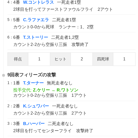
4番
W.コントレラス
一死走者1塁
4：
2球目を打ってファーストファウルフライ 2アウト
5番
C.ラファエラ
二死走者1塁
5：
カウント0-0から死球 ランナー：1、2塁
6番
T.ストーリー
二死走者1,2塁
6：
カウント2-2から空振り三振 攻撃終了
得点
1
ヒット
2
四死球
1
9回表フィリーズの攻撃
1番
T.ターナー
無死走者なし
1：
投手交代:
Z.ケリー
→
R.ワトソン
カウント0-2から空振り三振 1アウト
2番
K.シュワバー
一死走者なし
2：
カウント2-2から空振り三振 2アウト
3番
B.ハーパー
二死走者なし
3：
2球目を打ってセンターフライ 攻撃終了