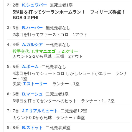
2番
K.シュワバー
無死走者1塁
2：
5球目を打ってツーランホームラン！ フィリーズ得点！
BOS 0-2 PHI
3番
B.ハーパー
無死走者なし
3：
2球目を打ってファーストゴロ 1アウト
4番
A.ガルシア
一死走者なし
4：
投手交代:
T.サマニエゴ
→
Z.ケリー
カウント2-2から見逃し三振 2アウト
5番
A.ボーム
二死走者なし
5：
4球目を打ってショートゴロ しかしショートがエラー ランナ
ー：1塁
失策:
T.ストーリー
ランナー：1塁
6番
B.マーシュ
二死走者1塁
6：
6球目を打ってセンターへのヒット ランナー：1、2塁
7番
J.T.リアルミュート
二死走者1,2塁
7：
カウント0-0から死球 ランナー：満塁
8番
B.ストット
二死走者満塁
8：