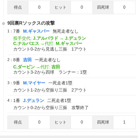
得点
0
ヒット
0
四死球
0
9回裏Rソックスの攻撃
7番
M.ギャスパー
無死走者なし
1：
投手交代:
J.アルバラド
→
J.デュラン
C.ナルバエス
→代打:
M.ギャスパー
カウント0-2から見逃し三振 1アウト
8番
吉田
一死走者なし
2：
C.ダービン
→代打:
吉田
カウント3-2から四球 ランナー：1塁
9番
M.マイヤー
一死走者1塁
3：
カウント1-2から空振り三振 2アウト
1番
J.デュラン
二死走者1塁
4：
カウント0-2から空振り三振 攻撃終了
得点
0
ヒット
0
四死球
1