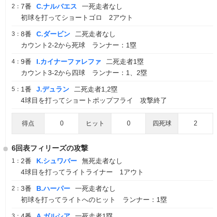
7番
C.ナルバエス
一死走者なし
2：
初球を打ってショートゴロ 2アウト
8番
C.ダービン
二死走者なし
3：
カウント2-2から死球 ランナー：1塁
9番
I.カイナーファレファ
二死走者1塁
4：
カウント3-2から四球 ランナー：1、2塁
1番
J.デュラン
二死走者1,2塁
5：
4球目を打ってショートポップフライ 攻撃終了
得点
0
ヒット
0
四死球
2
6回表フィリーズの攻撃
2番
K.シュワバー
無死走者なし
1：
4球目を打ってライトライナー 1アウト
3番
B.ハーパー
一死走者なし
2：
初球を打ってライトへのヒット ランナー：1塁
4番
A.ガルシア
一死走者1塁
3：