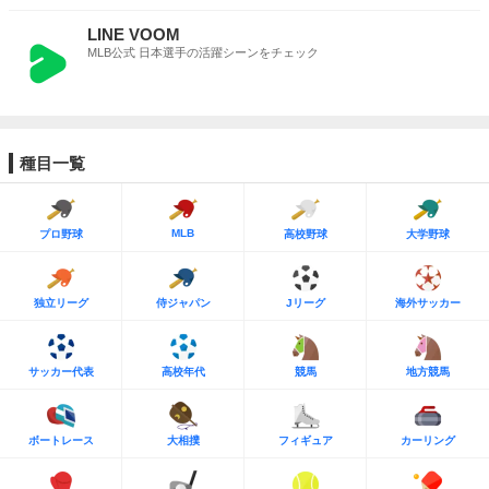
LINE VOOM
MLB公式 日本選手の活躍シーンをチェック
種目一覧
MLB
プロ野球
高校野球
大学野球
独立リーグ
侍ジャパン
Jリーグ
海外サッカー
サッカー代表
高校年代
競馬
地方競馬
ボートレース
大相撲
フィギュア
カーリング