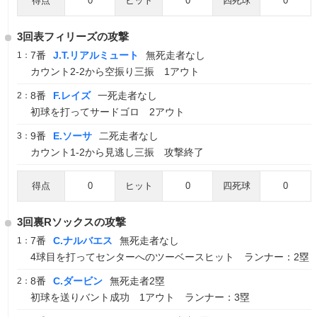
得点
0
ヒット
0
四死球
0
3回表フィリーズの攻撃
7番
J.T.リアルミュート
無死走者なし
1：
カウント2-2から空振り三振 1アウト
8番
F.レイズ
一死走者なし
2：
初球を打ってサードゴロ 2アウト
9番
E.ソーサ
二死走者なし
3：
カウント1-2から見逃し三振 攻撃終了
得点
0
ヒット
0
四死球
0
3回裏Rソックスの攻撃
7番
C.ナルバエス
無死走者なし
1：
4球目を打ってセンターへのツーベースヒット ランナー：2塁
8番
C.ダービン
無死走者2塁
2：
初球を送りバント成功 1アウト ランナー：3塁