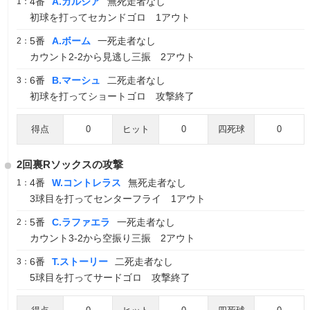
4番
A.ガルシア
無死走者なし
1：
初球を打ってセカンドゴロ 1アウト
5番
A.ボーム
一死走者なし
2：
カウント2-2から見逃し三振 2アウト
6番
B.マーシュ
二死走者なし
3：
初球を打ってショートゴロ 攻撃終了
得点
0
ヒット
0
四死球
0
2回裏Rソックスの攻撃
4番
W.コントレラス
無死走者なし
1：
3球目を打ってセンターフライ 1アウト
5番
C.ラファエラ
一死走者なし
2：
カウント3-2から空振り三振 2アウト
6番
T.ストーリー
二死走者なし
3：
5球目を打ってサードゴロ 攻撃終了