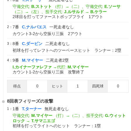
守備交代:
B.ストット
（打）→（二）、守備交代:
E.ソーサ
（二）→（左）、投手交代:
J.ルサルド
→
B.ケラー
2球目を打ってファーストポップフライ 1アウト
7番
C.ナルバエス
一死走者なし
2：
カウント3-2から空振り三振 2アウト
8番
C.ダービン
二死走者なし
3：
初球を打ってレフトへのツーベースヒット ランナー：2塁
9番
M.マイヤー
二死走者2塁
4：
I.カイナーファレファ
→代打:
M.マイヤー
カウント1-2から空振り三振 攻撃終了
得点
0
ヒット
1
四死球
0
8回表フィリーズの攻撃
1番
T.ターナー
無死走者なし
1：
守備交代:
M.マイヤー
（打）→（二）、投手交代:
G.ウィット
ロック
→
T.サマニエゴ
初球を打ってライトへのヒット ランナー：1塁