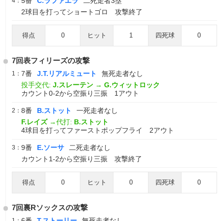
5番
C.ラファエラ
二死走者3塁
4：
2球目を打ってショートゴロ 攻撃終了
得点
0
ヒット
1
四死球
0
7回表フィリーズの攻撃
7番
J.T.リアルミュート
無死走者なし
1：
投手交代:
J.スレーテン
→
G.ウィットロック
カウント0-2から空振り三振 1アウト
8番
B.ストット
一死走者なし
2：
F.レイズ
→代打:
B.ストット
4球目を打ってファーストポップフライ 2アウト
9番
E.ソーサ
二死走者なし
3：
カウント1-2から空振り三振 攻撃終了
得点
0
ヒット
0
四死球
0
7回裏Rソックスの攻撃
6番
T.ストーリー
無死走者なし
1：