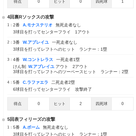
得点
0
ヒット
0
四死球
1
4回裏Rソックスの攻撃
2番
A.モナステリオ
無死走者なし
1：
3球目を打ってセンターフライ 1アウト
3番
W.アブレイユ
一死走者なし
2：
3球目を打ってレフトへのヒット ランナー：1塁
4番
W.コントレラス
一死走者1塁
3：
けん制:
W.アブレイユ
アウト 2アウト
3球目を打ってレフトへのツーベースヒット ランナー：2塁
5番
C.ラファエラ
二死走者2塁
4：
6球目を打ってセンターフライ 攻撃終了
得点
0
ヒット
2
四死球
0
5回表フィリーズの攻撃
5番
A.ボーム
無死走者なし
1：
3球目を打ってレフトへのヒット ランナー：1塁