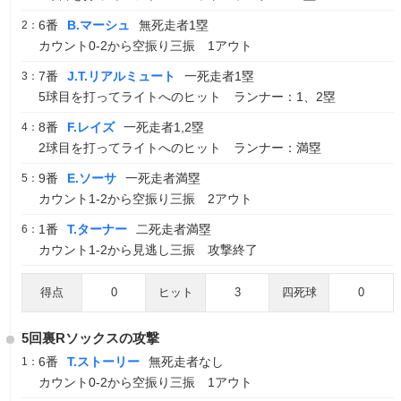
6番
B.マーシュ
無死走者1塁
2：
カウント0-2から空振り三振 1アウト
7番
J.T.リアルミュート
一死走者1塁
3：
5球目を打ってライトへのヒット ランナー：1、2塁
8番
F.レイズ
一死走者1,2塁
4：
2球目を打ってライトへのヒット ランナー：満塁
9番
E.ソーサ
一死走者満塁
5：
カウント1-2から空振り三振 2アウト
1番
T.ターナー
二死走者満塁
6：
カウント1-2から見逃し三振 攻撃終了
得点
0
ヒット
3
四死球
0
5回裏Rソックスの攻撃
6番
T.ストーリー
無死走者なし
1：
カウント0-2から空振り三振 1アウト