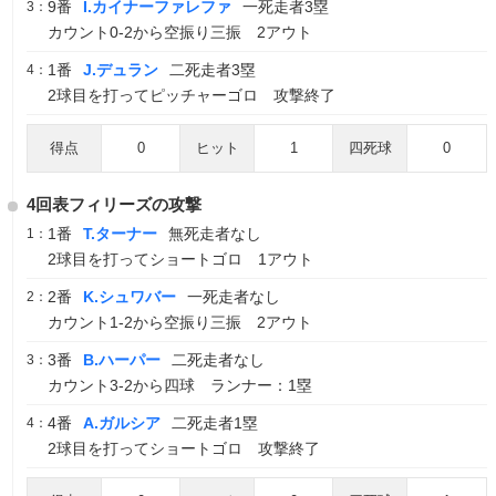
9番
I.カイナーファレファ
一死走者3塁
3：
カウント0-2から空振り三振 2アウト
1番
J.デュラン
二死走者3塁
4：
2球目を打ってピッチャーゴロ 攻撃終了
得点
0
ヒット
1
四死球
0
4回表フィリーズの攻撃
1番
T.ターナー
無死走者なし
1：
2球目を打ってショートゴロ 1アウト
2番
K.シュワバー
一死走者なし
2：
カウント1-2から空振り三振 2アウト
3番
B.ハーパー
二死走者なし
3：
カウント3-2から四球 ランナー：1塁
4番
A.ガルシア
二死走者1塁
4：
2球目を打ってショートゴロ 攻撃終了