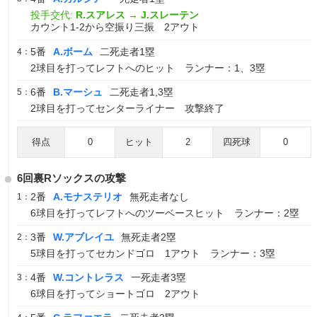
投手交代:
R.スアレス
→
J.スレーテン
カウント1-2から空振り三振 2アウト
5番
A.ボーム
二死走者1塁
4：
2球目を打ってレフトへのヒット ランナー：1、3塁
6番
B.マーシュ
二死走者1,3塁
5：
2球目を打ってセンターライナー 攻撃終了
得点
0
ヒット
2
四死球
0
6回裏Rソックスの攻撃
2番
A.モナステリオ
無死走者なし
1：
6球目を打ってレフトへのツーベースヒット ランナー：2塁
3番
W.アブレイユ
無死走者2塁
2：
5球目を打ってセカンドゴロ 1アウト ランナー：3塁
4番
W.コントレラス
一死走者3塁
3：
6球目を打ってショートゴロ 2アウト