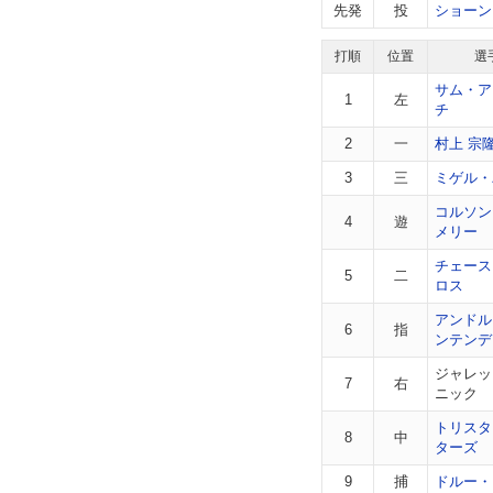
先発
投
ショーン
打順
位置
選
サム・ア
1
左
チ
2
一
村上 宗
3
三
ミゲル・
コルソン
4
遊
メリー
チェース
5
二
ロス
アンドル
6
指
ンテンデ
ジャレッ
7
右
ニック
トリスタ
8
中
ターズ
9
捕
ドルー・