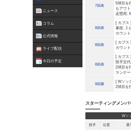
5球目を
7回表
もアウト
ニュース
走塁死:
カブス
コラム
8回表
暴投:
J
カウント
公式情報
カブス
8回表
カウント
ライブ配信
カブス
今日の予定
投手交代
8回表
2球目を
ランナー
Wソッ
9回裏
2球目を
スターティングメンバ
Wソ
投手
位置
選