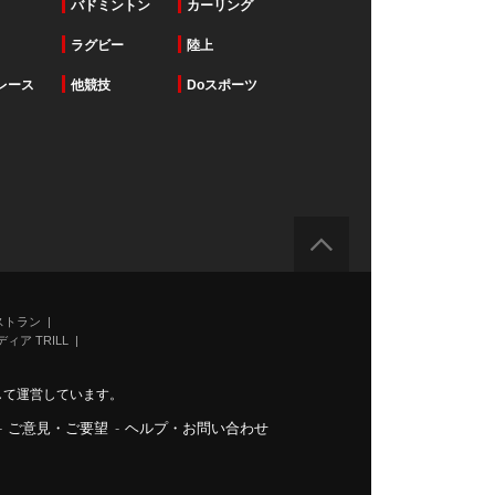
バドミントン
カーリング
ラグビー
陸上
レース
他競技
Doスポーツ
ストラン
ィア TRILL
力して運営しています。
-
ご意見・ご要望
-
ヘルプ・お問い合わせ