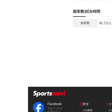
観客数/試合時間
観客数
38,723人
Facebook
野球
サ
スポーツナビ
プロ野球
J
公式ページ