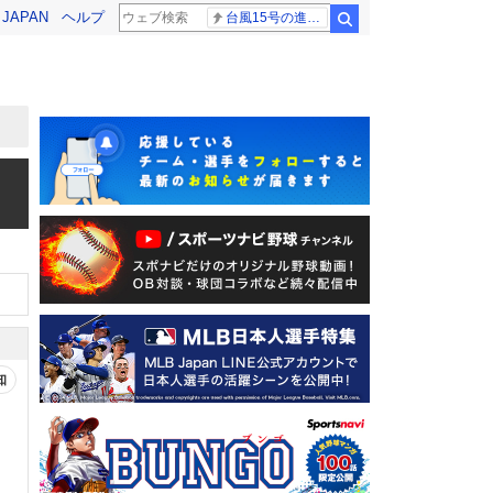
! JAPAN
ヘルプ
台風15号の進路 解説
検索
知