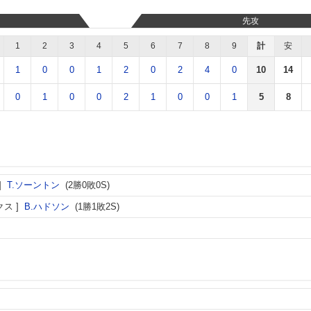
先攻
1
2
3
4
5
6
7
8
9
計
安
1
0
0
1
2
0
2
4
0
10
14
0
1
0
0
2
1
0
0
1
5
8
T.ソーントン
(2勝0敗0S)
クス
B.ハドソン
(1勝1敗2S)