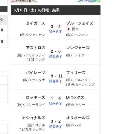
5月16日（土）の日程・結果
失
タイガース
ブルージェイズ
-
3
2
岡本
0
試合終了
(勝)K.ジャンセン
(敗)J.ホフマン
0
アストロズ
レンジャーズ
-
2
0
(勝)S.アリゲッティ
(敗)J.ライター
試合終了
(Ｓ)B.キング
パイレーツ
フィリーズ
-
9
11
(敗)D.サンタナ
(勝)J.アルバラド
試合終了
(Ｓ)R.カーカリング
ロッキーズ
Dバックス
-
1
9
試合終了
(敗)K.フリーランド
(勝)M.ケリー
ナショナルズ
オリオールズ
-
3
2
(勝)Z.リテル
(敗)S.バズ
試合終了
(Ｓ)R.ラブレディ