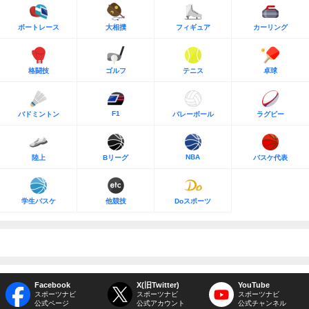
ボートレース
大相撲
フィギュア
カーリング
格闘技
ゴルフ
テニス
卓球
F1
バドミントン
バレーボール
ラグビー
NBA
陸上
Bリーグ
バスケ代表
学生バスケ
他競技
Doスポーツ
Facebook
X(旧Twitter)
YouTube
スポーツナビ
スポーツナビ
スポーツナビ
公式ページ
公式アカウント
公式チャンネル