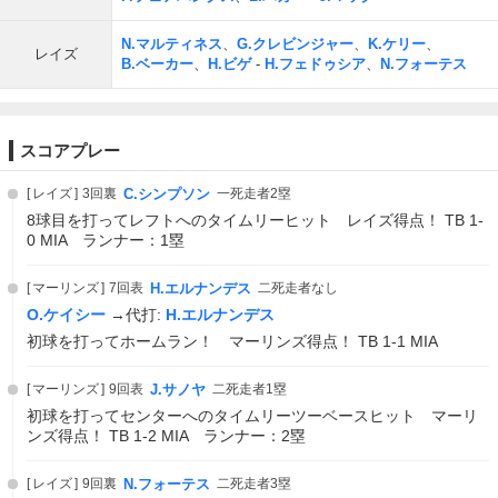
N.マルティネス
、
G.クレビンジャー
、
K.ケリー
、
レイズ
B.ベーカー
、
H.ビゲ
-
H.フェドゥシア
、
N.フォーテス
スコアプレー
レイズ
3回裏
C.シンプソン
一死走者2塁
8球目を打ってレフトへのタイムリーヒット レイズ得点！ TB 1-
0 MIA ランナー：1塁
マーリンズ
7回表
H.エルナンデス
二死走者なし
O.ケイシー
→代打:
H.エルナンデス
初球を打ってホームラン！ マーリンズ得点！ TB 1-1 MIA
マーリンズ
9回表
J.サノヤ
二死走者1塁
初球を打ってセンターへのタイムリーツーベースヒット マーリ
ンズ得点！ TB 1-2 MIA ランナー：2塁
レイズ
9回裏
N.フォーテス
二死走者3塁