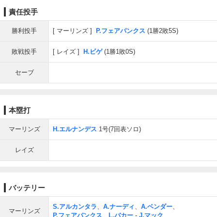
責任投手
勝利投手
マーリンズ
P.フェアバンクス
(1勝2敗5S)
敗戦投手
レイズ
H.ビゲ
(1勝1敗0S)
セーブ
本塁打
マーリンズ
H.エルナンデス
1号(7回表ソロ)
レイズ
バッテリー
S.アルカンタラ
、
A.ナーディ
、
A.ベンダー
、
マーリンズ
P.フェアバンクス
、
L.バカー
-
J.マック