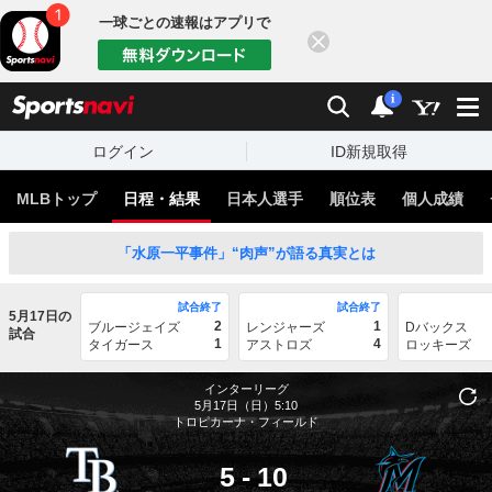
一球ごとの速報はアプリで
閉じる
sports
検索
通知
i
ログイン
ID新規取得
MLBトップ
日程・結果
日本人選手
順位表
個人成績
「水原一平事件」“肉声”が語る真実とは
試合終了
試合終了
5月17日の
2
1
ブルージェイズ
レンジャーズ
Dバックス
試合
1
4
タイガース
アストロズ
ロッキーズ
インターリーグ
5月17日（日）5:10
トロピカーナ・フィールド
5
-
10