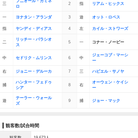
フニオール・カミネ
三
2
指
リアム・ヒックス
ロ
一
ヨナタン・アランダ
3
遊
オット・ロペス
指
ヤンディ・ディアス
4
左
カイル・ストワーズ
リッチー・パラシオ
二
5
一
コナー・ノービー
ス
ジェーコブ・マーシ
中
セドリク・ムリンス
6
中
ー
右
ジョニー・デルーカ
7
三
ハビエル・サノヤ
ハンター・フェドゥ
オーウェン・ケイシ
捕
8
右
シア
ー
テーラー・ウォール
遊
9
捕
ジョー・マック
ズ
観客数/試合時間
観客数
19,673人