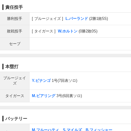
責任投手
勝利投手
ブルージェイズ
L.バーランド
(2勝1敗5S)
敗戦投手
タイガース
W.ホルトン
(0勝2敗0S)
セーブ
本塁打
ブルージェイ
Y.ピナンゴ
1号(7回表ソロ)
ズ
タイガース
M.ビアリング
3号(6回裏ソロ)
バッテリー
M.フルーハティ
、
S.マイルズ
、
B.フィッシャー
、