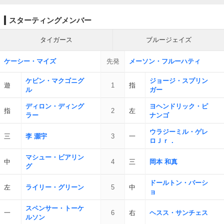
スターティングメンバー
タイガース
ブルージェイズ
ケーシー・マイズ
先発
メーソン・フルーハティ
ケビン・マクゴニグ
ジョージ・スプリン
遊
1
指
ル
ガー
ディロン・ディング
ヨヘンドリック・ピ
指
2
左
ラー
ナンゴ
ウラジーミル・ゲレ
三
李 灝宇
3
一
ロＪｒ．
マシュー・ビアリン
中
4
三
岡本 和真
グ
ドールトン・バーシ
左
ライリー・グリーン
5
中
ョ
スペンサー・トーケ
一
6
右
ヘスス・サンチェス
ルソン