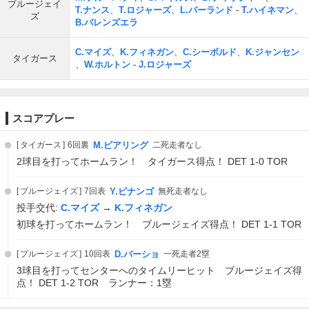
ブルージェイ
T.ナンス
、
T.ロジャーズ
、
L.バーランド
-
T.ハイネマン
、
ズ
B.バレンズエラ
C.マイズ
、
K.フィネガン
、
C.シーボルド
、
K.ジャンセン
タイガース
、
W.ホルトン
-
J.ロジャーズ
スコアプレー
タイガース
6回裏
M.ビアリング
二死走者なし
2球目を打ってホームラン！ タイガース得点！ DET 1-0 TOR
ブルージェイズ
7回表
Y.ピナンゴ
無死走者なし
投手交代:
C.マイズ
→
K.フィネガン
初球を打ってホームラン！ ブルージェイズ得点！ DET 1-1 TOR
ブルージェイズ
10回表
D.バーショ
一死走者2塁
3球目を打ってセンターへのタイムリーヒット ブルージェイズ得
点！ DET 1-2 TOR ランナー：1塁