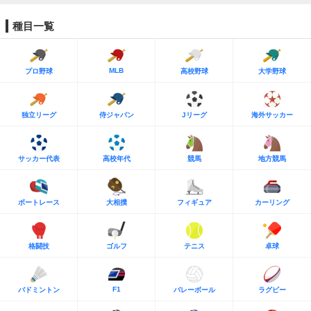
種目一覧
MLB
プロ野球
高校野球
大学野球
独立リーグ
侍ジャパン
Jリーグ
海外サッカー
サッカー代表
高校年代
競馬
地方競馬
ボートレース
大相撲
フィギュア
カーリング
格闘技
ゴルフ
テニス
卓球
F1
バドミントン
バレーボール
ラグビー