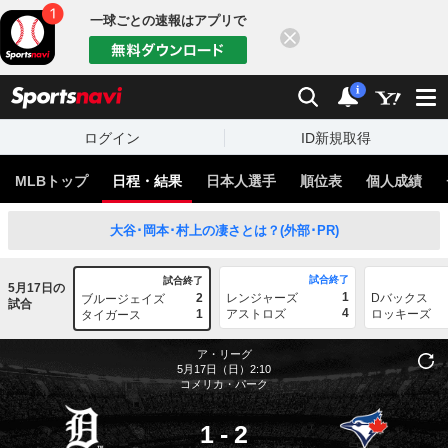
一球ごとの速報はアプリで
閉じる
sports
検索
通知
i
ログイン
ID新規取得
MLBトップ
日程・結果
日本人選手
順位表
個人成績
大谷･岡本･村上の凄さとは？(外部･PR)
試合終了
試合終了
5月17日の
1
2
レンジャーズ
Dバックス
ブルージェイズ
試合
4
1
アストロズ
ロッキーズ
タイガース
ア・リーグ
5月17日（日）2:10
コメリカ・パーク
1
-
2