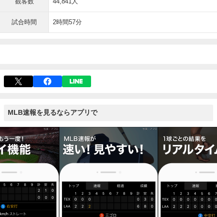
観客数
44,841人
試合時間
2時間57分
MLB速報を見るならアプリで