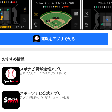
速報をアプリで見る
おすすめ情報
スポナビ 野球速報アプリ
お気に入りチームの通知が受け取れる
スポーツナビ公式アプリ
アプリで最新のプロ野球ニュースを見る