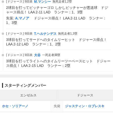
ドジャース
9回表
M.マンシー
無死走者1,2塁
2球目を打ってピッチャーゴロ しかしピッチャーが悪送球 ドジ
ャース得点！ LAA 2-11 LAD ランナー：1、3塁
失策:
A.マノア
ドジャース得点！ LAA 2-11 LAD ランナー：
1、3塁
ドジャース
9回表
T.ヘルナンデス
無死走者1,3塁
3球目を打ってサードへのタイムリーヒット ドジャース得点！
LAA 2-12 LAD ランナー：1、2塁
ドジャース
9回表
大谷
一死走者満塁
3球目を打ってライトへのタイムリーツーベースヒット ドジャー
ス得点！ LAA 2-15 LAD ランナー：2塁
スターティングメンバー
エンゼルス
ドジャース
ホセ・ソリアーノ
先発
ジャスティン・ロブレスキ