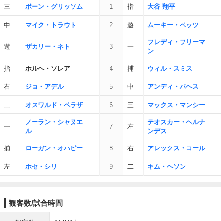
三
ボーン・グリッソム
1
指
大谷 翔平
中
マイク・トラウト
2
遊
ムーキー・ベッツ
フレディ・フリーマ
遊
ザカリー・ネト
3
一
ン
指
ホルヘ・ソレア
4
捕
ウィル・スミス
右
ジョ・アデル
5
中
アンディ・パヘス
二
オスワルド・ペラザ
6
三
マックス・マンシー
ノーラン・シャヌエ
テオスカー・ヘルナ
一
7
左
ル
ンデス
捕
ローガン・オハピー
8
右
アレックス・コール
左
ホセ・シリ
9
二
キム・ヘソン
観客数/試合時間