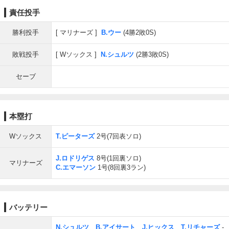
責任投手
勝利投手
マリナーズ
B.ウー
(4勝2敗0S)
敗戦投手
Wソックス
N.シュルツ
(2勝3敗0S)
セーブ
本塁打
Wソックス
T.ピーターズ
2号(7回表ソロ)
J.ロドリゲス
8号(1回裏ソロ)
マリナーズ
C.エマーソン
1号(8回裏3ラン)
バッテリー
N.シュルツ
、
B.アイサート
、
J.ヒックス
、
T.リチャーズ
-