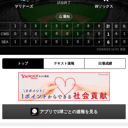
試合終了
マリナーズ
Wソックス
通知
1
2
3
4
5
6
7
8
9
計
安
失
0
0
0
0
0
0
1
0
0
1
6
1
CWS
1
0
1
0
0
1
0
3
x
6
8
0
SEA
2026/6/23 16:51
トップ
テキスト速報
出場成績
アプリで1球ごとの速報を見る