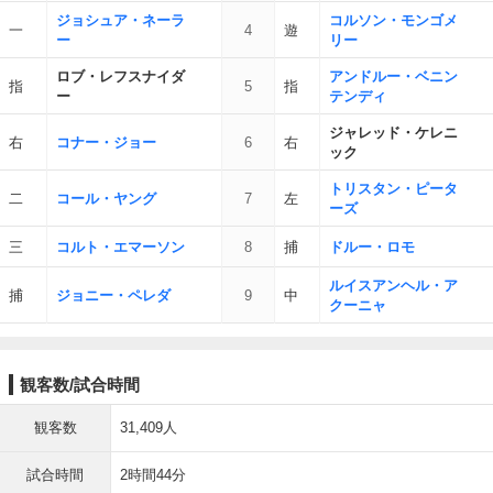
ジョシュア・ネーラ
コルソン・モンゴメ
一
4
遊
ー
リー
ロブ・レフスナイダ
アンドルー・ベニン
指
5
指
ー
テンディ
ジャレッド・ケレニ
右
コナー・ジョー
6
右
ック
トリスタン・ピータ
二
コール・ヤング
7
左
ーズ
三
コルト・エマーソン
8
捕
ドルー・ロモ
ルイスアンヘル・ア
捕
ジョニー・ペレダ
9
中
クーニャ
観客数/試合時間
観客数
31,409人
試合時間
2時間44分