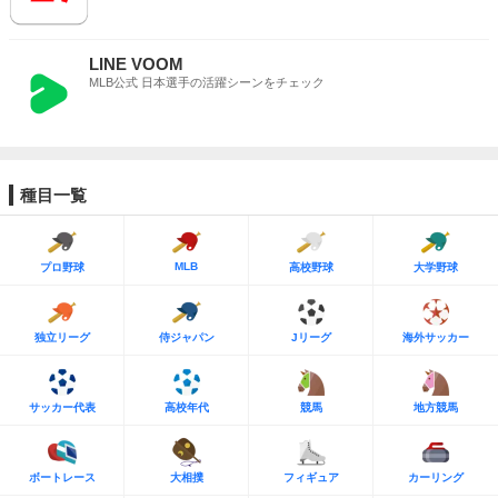
LINE VOOM
MLB公式 日本選手の活躍シーンをチェック
種目一覧
MLB
プロ野球
高校野球
大学野球
独立リーグ
侍ジャパン
Jリーグ
海外サッカー
サッカー代表
高校年代
競馬
地方競馬
ボートレース
大相撲
フィギュア
カーリング