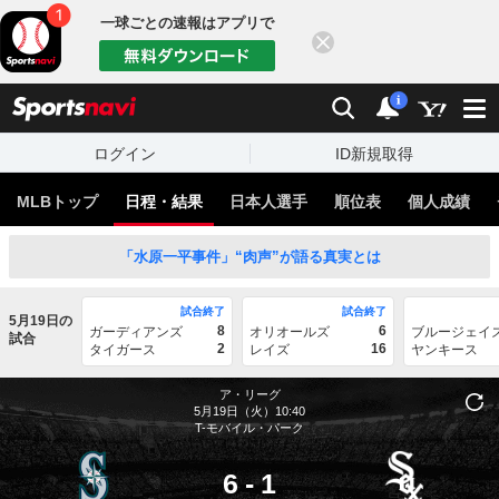
一球ごとの速報はアプリで
閉じる
sports
検索
通知
i
ログイン
ID新規取得
MLBトップ
日程・結果
日本人選手
順位表
個人成績
「水原一平事件」“肉声”が語る真実とは
試合終了
試合終了
5月19日の
8
6
ガーディアンズ
オリオールズ
ブルージェイ
試合
2
16
タイガース
レイズ
ヤンキース
ア・リーグ
5月19日（火）10:40
T-モバイル・パーク
6
-
1