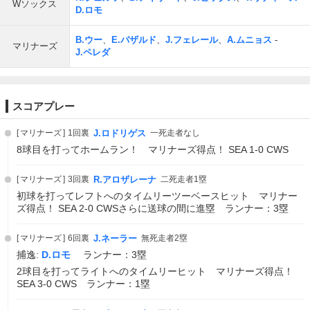
Wソックス
D.ロモ
B.ウー
、
E.バザルド
、
J.フェレール
、
A.ムニョス
-
マリナーズ
J.ペレダ
スコアプレー
マリナーズ
1回裏
J.ロドリゲス
一死走者なし
8球目を打ってホームラン！ マリナーズ得点！ SEA 1-0 CWS
マリナーズ
3回裏
R.アロザレーナ
二死走者1塁
初球を打ってレフトへのタイムリーツーベースヒット マリナー
ズ得点！ SEA 2-0 CWSさらに送球の間に進塁 ランナー：3塁
マリナーズ
6回裏
J.ネーラー
無死走者2塁
捕逸:
D.ロモ
ランナー：3塁
2球目を打ってライトへのタイムリーヒット マリナーズ得点！
SEA 3-0 CWS ランナー：1塁