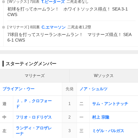
Wソックス
7回表
T.ピーターズ
二死走者なし
初球を打ってホームラン！ ホワイトソックス得点！ SEA 3-1
CWS
マリナーズ
8回裏
C.エマーソン
二死走者1,2塁
7球目を打ってスリーランホームラン！ マリナーズ得点！ SEA
6-1 CWS
スターティングメンバー
マリナーズ
Wソックス
ブライアン・ウー
先発
ノア・シュルツ
Ｊ．Ｐ．クロフォー
遊
1
二
サム・アントナッチ
ド
中
フリオ・ロドリゲス
2
一
村上 宗隆
ランディ・アロザレ
左
3
三
ミゲル・バルガス
ーナ