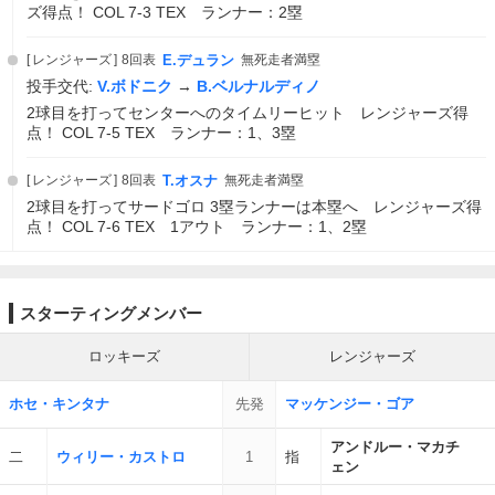
ズ得点！ COL 7-3 TEX ランナー：2塁
レンジャーズ
8回表
E.デュラン
無死走者満塁
投手交代:
V.ボドニク
→
B.ベルナルディノ
2球目を打ってセンターへのタイムリーヒット レンジャーズ得
点！ COL 7-5 TEX ランナー：1、3塁
レンジャーズ
8回表
T.オスナ
無死走者満塁
2球目を打ってサードゴロ 3塁ランナーは本塁へ レンジャーズ得
点！ COL 7-6 TEX 1アウト ランナー：1、2塁
スターティングメンバー
ロッキーズ
レンジャーズ
ホセ・キンタナ
先発
マッケンジー・ゴア
アンドルー・マカチ
二
ウィリー・カストロ
1
指
ェン