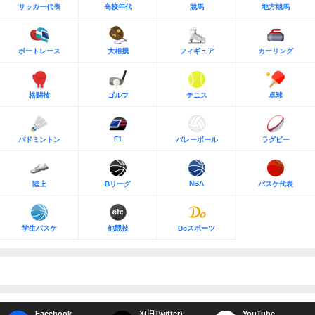
サッカー代表
高校年代
競馬
地方競馬
ボートレース
大相撲
フィギュア
カーリング
格闘技
ゴルフ
テニス
卓球
F1
バドミントン
バレーボール
ラグビー
NBA
陸上
Bリーグ
バスケ代表
学生バスケ
他競技
Doスポーツ
Facebook
X(旧Twitter)
YouTube