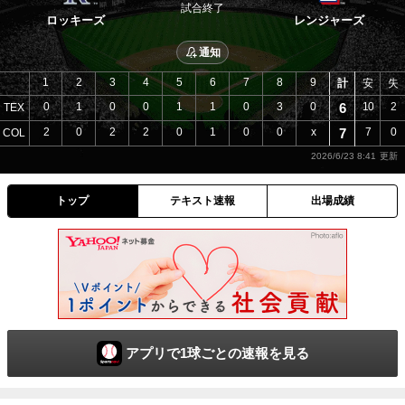
試合終了
ロッキーズ
レンジャーズ
通知
1
2
3
4
5
6
7
8
9
計
安
失
0
1
0
0
1
1
0
3
0
6
10
2
TEX
2
0
2
2
0
1
0
0
x
7
7
0
COL
2026/6/23 8:41
トップ
テキスト速報
出場成績
アプリで1球ごとの速報を見る