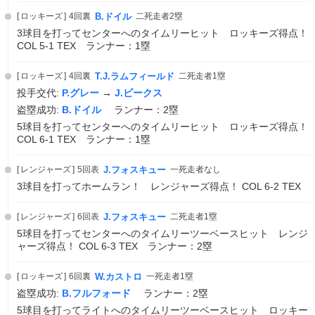
ロッキーズ
4回裏
B.ドイル
二死走者2塁
3球目を打ってセンターへのタイムリーヒット ロッキーズ得点！
COL 5-1 TEX ランナー：1塁
ロッキーズ
4回裏
T.J.ラムフィールド
二死走者1塁
投手交代:
P.グレー
→
J.ビークス
盗塁成功:
B.ドイル
ランナー：2塁
5球目を打ってセンターへのタイムリーヒット ロッキーズ得点！
COL 6-1 TEX ランナー：1塁
レンジャーズ
5回表
J.フォスキュー
一死走者なし
3球目を打ってホームラン！ レンジャーズ得点！ COL 6-2 TEX
レンジャーズ
6回表
J.フォスキュー
二死走者1塁
5球目を打ってセンターへのタイムリーツーベースヒット レンジ
ャーズ得点！ COL 6-3 TEX ランナー：2塁
ロッキーズ
6回裏
W.カストロ
一死走者1塁
盗塁成功:
B.フルフォード
ランナー：2塁
5球目を打ってライトへのタイムリーツーベースヒット ロッキー