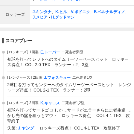
J.キンタナ
、
K.ヒル
、
V.ボドニク
、
B.ベルナルディノ
、
ロッキーズ
J.メヒア
-
H.グッドマン
スコアプレー
ロッキーズ
1回裏
E.トーバー
一死走者満塁
初球を打ってレフトへのタイムリーツーベースヒット ロッキー
ズ得点！ COL 2-0 TEX ランナー：2、3塁
レンジャーズ
2回表
J.フォスキュー
二死走者1塁
2球目を打ってセンターへのタイムリーツーベースヒット レンジ
ャーズ得点！ COL 2-1 TEX ランナー：2塁
ロッキーズ
3回裏
K.キャロス
二死走者1,2塁
初球を打ってサードゴロ しかしサードがエラーさらに走者生還 し
かし先の塁を狙うもアウト ロッキーズ得点！ COL 4-1 TEX 攻
撃終了
失策:
J.ヤング
ロッキーズ得点！ COL 4-1 TEX 攻撃終了