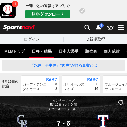
一球ごとの速報はアプリで
閉じる
sports
検索
通知
i
ログイン
ID新規取得
MLBトップ
日程・結果
日本人選手
順位表
個人成績
「水原一平事件」“肉声”が語る真実とは
試合終了
試合終了
5月19日の
8
6
ガーディアンズ
オリオールズ
ブルージェイ
試合
2
16
タイガース
レイズ
ヤンキース
インターリーグ
5月19日（火）9:40
クアーズ・フィールド
7
-
6