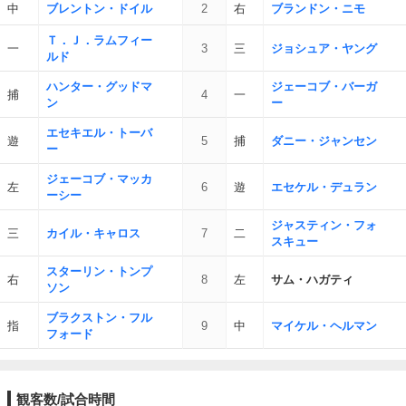
中
ブレントン・ドイル
2
右
ブランドン・ニモ
Ｔ．Ｊ．ラムフィー
一
3
三
ジョシュア・ヤング
ルド
ハンター・グッドマ
ジェーコブ・バーガ
捕
4
一
ン
ー
エセキエル・トーバ
遊
5
捕
ダニー・ジャンセン
ー
ジェーコブ・マッカ
左
6
遊
エセケル・デュラン
ーシー
ジャスティン・フォ
三
カイル・キャロス
7
二
スキュー
スターリン・トンプ
右
8
左
サム・ハガティ
ソン
ブラクストン・フル
指
9
中
マイケル・ヘルマン
フォード
観客数/試合時間