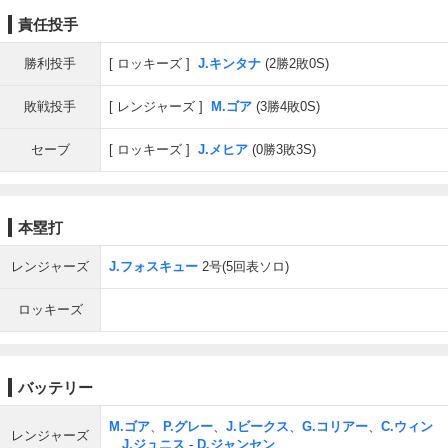
責任投手
勝利投手
ロッキーズ
J.キンタナ
(2勝2敗0S)
敗戦投手
レンジャーズ
M.ゴア
(3勝4敗0S)
セーブ
ロッキーズ
J.メヒア
(0勝3敗3S)
本塁打
レンジャーズ
J.フォスキュー
2号(5回表ソロ)
ロッキーズ
バッテリー
M.ゴア
、
P.グレー
、
J.ビークス
、
G.コリアー
、
C.ウィン
レンジャーズ
、
J.ジュニス
-
D.ジャンセン