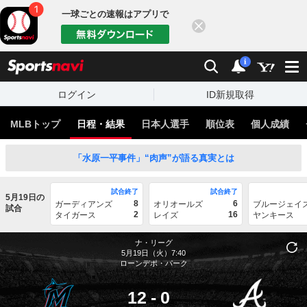
一球ごとの速報はアプリで
閉じる
sports
検索
通知
i
ログイン
ID新規取得
MLBトップ
日程・結果
日本人選手
順位表
個人成績
「水原一平事件」“肉声”が語る真実とは
試合終了
試合終了
5月19日の
8
6
ガーディアンズ
オリオールズ
ブルージェイ
試合
2
16
タイガース
レイズ
ヤンキース
ナ・リーグ
5月19日（火）7:40
ローンデポ・パーク
12
-
0