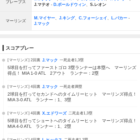
ブレーブス
J.マテオ
-
D.ボールドウィン
、
S.レオン
M.マイヤー
、
J.キング
、
C.フォーシェイ
、
L.バカー
-
マーリンズ
J.マック
スコアプレー
マーリンズ
2回裏
J.マック
一死走者1,3塁
5球目を打ってファーストゴロ 3塁ランナーは本塁へ マーリンズ
得点！ MIA 1-0 ATL 2アウト ランナー：2塁
マーリンズ
4回裏
J.マック
一死走者満塁
2球目を打ってセカンドへのタイムリーヒット マーリンズ得点！
MIA 3-0 ATL ランナー：1、3塁
マーリンズ
4回裏
X.エドワーズ
二死走者1,3塁
5球目を打ってショートへのタイムリーヒット マーリンズ得点！
MIA 4-0 ATL ランナー：1、2塁
マーリンズ
4回裏
L.ヒックス
二死走者1,2塁