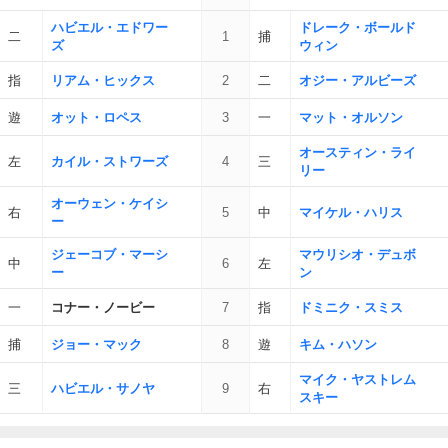
ハビエル・エドワー
ドレーク・ボールド
二
1
捕
ズ
ウィン
指
リアム・ヒックス
2
二
オジー・アルビーズ
遊
オット・ロペス
3
一
マット・オルソン
オースティン・ライ
左
カイル・ストワーズ
4
三
リー
オーウェン・ケイシ
右
5
中
マイケル・ハリス
ー
ジェーコブ・マーシ
マウリシオ・デュボ
中
6
左
ー
ン
一
コナー・ノービー
7
指
ドミニク・スミス
捕
ジョー・マック
8
遊
キム・ハソン
マイク・ヤストレム
三
ハビエル・サノヤ
9
右
スキー