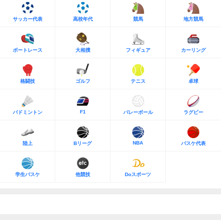
サッカー代表
高校年代
競馬
地方競馬
ボートレース
大相撲
フィギュア
カーリング
格闘技
ゴルフ
テニス
卓球
F1
バドミントン
バレーボール
ラグビー
NBA
陸上
Bリーグ
バスケ代表
学生バスケ
他競技
Doスポーツ