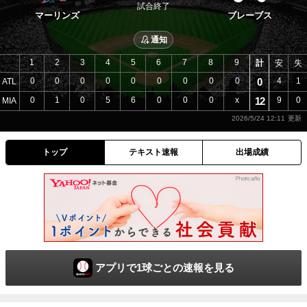
試合終了
マーリンズ
ブレーブス
通知
1
2
3
4
5
6
7
8
9
計
安
失
0
0
0
0
0
0
0
0
0
0
4
1
ATL
0
1
0
5
6
0
0
0
x
12
9
0
MIA
2026/5/24 12:11
トップ
テキスト速報
出場成績
アプリで1球ごとの速報を見る