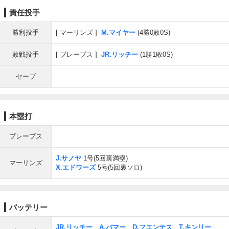
責任投手
勝利投手
マーリンズ
M.マイヤー
(4勝0敗0S)
敗戦投手
ブレーブス
JR.リッチー
(1勝1敗0S)
セーブ
本塁打
ブレーブス
J.サノヤ
1号(5回裏満塁)
マーリンズ
X.エドワーズ
5号(5回裏ソロ)
バッテリー
JR.リッチー
、
A.バマー
、
D.フエンテス
、
T.キンリー
、