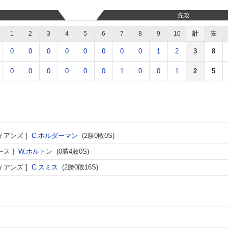
先攻
1
2
3
4
5
6
7
8
9
10
計
安
0
0
0
0
0
0
0
0
1
2
3
8
0
0
0
0
0
0
1
0
0
1
2
5
ィアンズ
C.ホルダーマン
(2勝0敗0S)
ース
W.ホルトン
(0勝4敗0S)
ィアンズ
C.スミス
(2勝0敗16S)