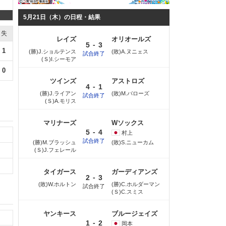
5月21日（木）の日程・結果
失
レイズ
オリオールズ
-
5
3
1
(勝)J.ショルテンス
(敗)A.ヌニェス
試合終了
(Ｓ)I.シーモア
0
ツインズ
アストロズ
-
4
1
(勝)J.ライアン
(敗)M.バローズ
試合終了
(Ｓ)A.モリス
マリナーズ
Wソックス
-
5
4
村上
試合終了
(勝)M.ブラッシュ
(敗)S.ニューカム
(Ｓ)J.フェレール
タイガース
ガーディアンズ
-
2
3
(敗)W.ホルトン
(勝)C.ホルダーマン
試合終了
(Ｓ)C.スミス
ヤンキース
ブルージェイズ
-
1
2
岡本