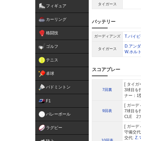
タイガース
フィギュア
カーリング
バッテリー
格闘技
ガーディアンズ
T.バイ
D.アン
ゴルフ
タイガース
W.ホル
テニス
スコアプレー
卓球
タイガ
バドミントン
7回裏
3球目を
ナー：1
F1
ガーデ
9回表
7球目を
バレーボール
CLE 
ガーデ
ラグビー
守備交代
交代:
Z
10回表