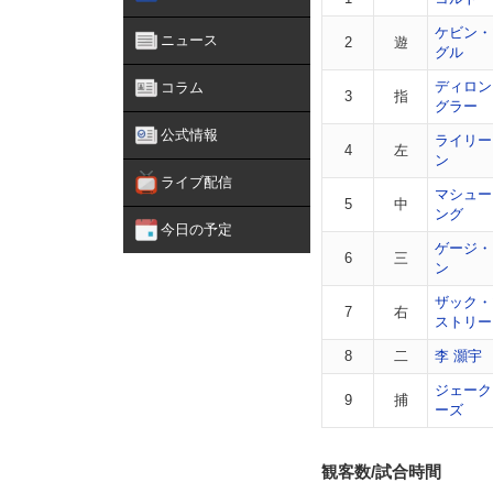
ケビン・
ニュース
2
遊
グル
ディロン
コラム
3
指
グラー
公式情報
ライリー
4
左
ン
ライブ配信
マシュー
5
中
ング
今日の予定
ゲージ・
6
三
ン
ザック・
7
右
ストリー
8
二
李 灝宇
ジェーク
9
捕
ーズ
観客数/試合時間