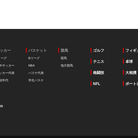
ッカー
バスケット
競馬
ゴルフ
フィギ
リーグ
Bリーグ
競馬
テニス
卓球
外サッカー
NBA
地方競馬
格闘技
大相撲
ッカー代表
バスケ代表
校年代
学生バスケ
NFL
ボート
to