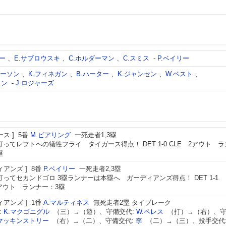
ビー
、
E.サブロウスキ
、
C.ホルダーマン
、
C.スミス
-
P.ベイリー
ダーソン
、
K.フィネガン
、
B.ハーター
、
K.ジャンセン
、
W.ベスト
、
トン
-
J.ロジャーズ
ース
5番
M.ビアリング
一死走者1,3塁
打ってレフトへの犠牲フライ タイガース得点！ DET 1-0 CLE 2アウト ラ
塁
ィアンズ
8番
P.ベイリー
一死走者2,3塁
打ってセカンドゴロ 3塁ランナーは本塁へ ガーディアンズ得点！ DET 1-1
2アウト ランナー：3塁
ィアンズ
1番
A.マルティネス
無死走者2塁 タイブレーク
:
K.マクゴニグル
（三）→（遊）、守備交代:
W.ペレス
（打）→（右）、
.マッキンストリー
（右）→（二）、守備交代:
李
（二）→（三）、投手交代