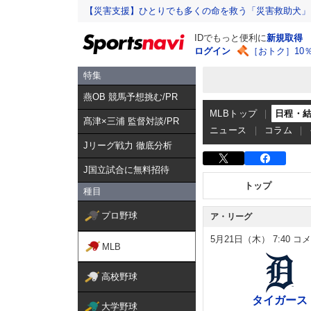
【災害支援】ひとりでも多くの命を救う「災害救助犬」
IDでもっと便利に
新規取得
ログイン
［おトク］10
特集
燕OB 競馬予想挑む/PR
MLBトップ
日程・
髙津×三浦 監督対談/PR
ニュース
コラム
Jリーグ戦力 徹底分析
J国立試合に無料招待
トップ
種目
プロ野球
ア・リーグ
5月21日（木）
7:40
コメ
MLB
高校野球
タイガース
大学野球