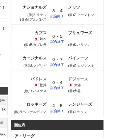
ナショナルズ
メッツ
1-
-
8
4
(勝)Z.リテル
(敗)Z.ソーントン
試合終了
(Ｓ)M.アルバレス
1-
カブス
ブリュワーズ
-
0
5
鈴木
試合終了
(敗)E.カブレラ
(勝)K.ハリソン
ナ
カージナルス
パイレーツ
-
0
7
試合終了
(敗)M.マグリビ
(勝)C.ムジンスキ
パドレス
ドジャース
-
0
4
松井
大谷
試合終了
(敗)R.バスケス
(勝)大谷
御率
ロッキーズ
レンジャーズ
-
4
5
.15
試合終了
(敗)B.ベルナルディノ
(勝)J.ラッツ
率
順位表
265
ア・リーグ