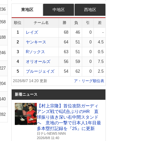
236
東地区
中地区
西地区
268
順位
チーム名
勝
負
引
差
1
レイズ
68
46
0
-
188
2
ヤンキース
64
51
0
4.5
3
Rソックス
63
51
0
0.5
246
4
オリオールズ
56
59
0
7.5
227
5
ブルージェイズ
54
62
0
2.5
2026/8/7 14:20 更新
ア・リーグ順位表
204
新着ニュース
140
【村上宗隆】首位攻防ガーディ
アンズ戦で6試合ぶりのHR 直
282
球振り抜き深い右中間スタンド
へ 意地の一撃で日本人1年目最
多本塁打記録を『25』に更新
日テレNEWS NNN
2026/8/8 11:40