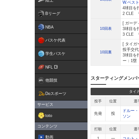
陸上
W.ベス
4球目を
Bリーグ
2 CLE
ガーデ
NBA
10回表
3球目を
3 CLE
バスケ代表
タイガ
投手交代
10回裏
学生バスケ
3球目を
ー：1塁
NFL
スターティングメンバ
他競技
タイ
Doスポーツ
投手
位置
選
サービス
ドルー・
先発
投
toto
ソン
コンテンツ
打順
位置
選
動画
1
一
コルト・