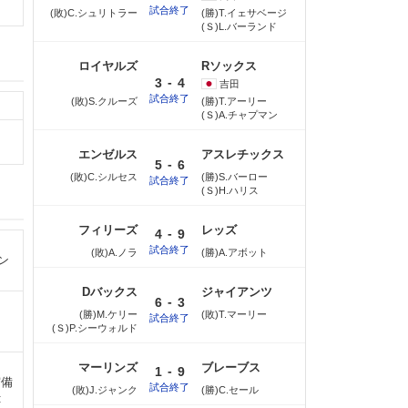
試合終了
(敗)C.シュリトラー
(勝)T.イェサベージ
(Ｓ)L.バーランド
ロイヤルズ
Rソックス
-
3
4
吉田
試合終了
(敗)S.クルーズ
(勝)T.アーリー
(Ｓ)A.チャプマン
エンゼルス
アスレチックス
-
5
6
(敗)C.シルセス
(勝)S.バーロー
試合終了
(Ｓ)H.ハリス
フィリーズ
レッズ
-
4
9
試合終了
(敗)A.ノラ
(勝)A.アボット
ン
Dバックス
ジャイアンツ
-
6
3
(勝)M.ケリー
(敗)T.マーリー
試合終了
(Ｓ)P.シーウォルド
マーリンズ
ブレーブス
-
1
9
守備
試合終了
(敗)J.ジャンク
(勝)C.セール
: