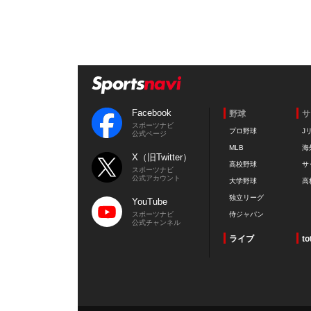
Facebook
野球
サ
スポーツナビ
プロ野球
J
公式ページ
MLB
海
X（旧Twitter）
高校野球
サ
スポーツナビ
公式アカウント
大学野球
高
独立リーグ
YouTube
スポーツナビ
侍ジャパン
公式チャンネル
ライブ
to