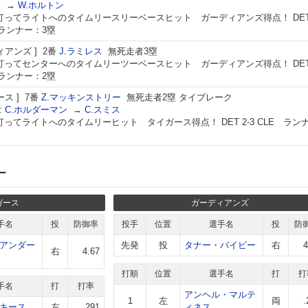
ト
→
W.ホルトン
打ってライトへのタイムリースリーベースヒット ガーディアンズ得点！ DET 
 ランナー：3塁
ィアンズ
2番
J.ラミレス
無死走者3塁
打ってセンターへのタイムリーツーベースヒット ガーディアンズ得点！ DET 
 ランナー：2塁
ース
7番
Z.マッキンストリー
無死走者2塁 タイブレーク
:
C.ホルダーマン
→
C.スミス
打ってライトへのタイムリーヒット タイガース得点！ DET 2-3 CLE ラン
ー
ガース
ガーディアンズ
手名
投
防御率
投手
位置
選手名
投
防
アンダー
先発
投
タナー・バイビー
右
4
右
4.67
打順
位置
選手名
打
打
手名
打
打率
アンヘル・マルテ
1
左
両
.
キース
左
.291
ィネス