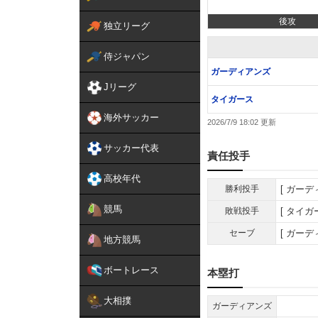
後攻
独立リーグ
侍ジャパン
ガーディアンズ
Jリーグ
タイガース
海外サッカー
2026/7/9 18:02
サッカー代表
責任投手
高校年代
勝利投手
ガーデ
競馬
敗戦投手
タイガ
セーブ
ガーデ
地方競馬
ボートレース
本塁打
大相撲
ガーディアンズ