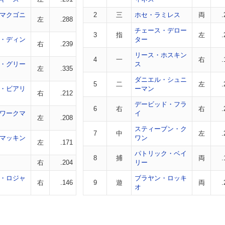
マクゴニ
2
三
ホセ・ラミレス
両
.
左
.288
チェース・デロー
3
指
左
.
・ディン
ター
右
.239
リース・ホスキン
4
一
右
.
・グリー
ス
左
.335
ダニエル・シュニ
5
二
左
.
・ビアリ
ーマン
右
.212
デービッド・フラ
6
右
右
.
ワークマ
イ
左
.208
スティーブン・ク
7
中
左
.
マッキン
ワン
左
.171
パトリック・ベイ
8
捕
両
.
右
.204
リー
・ロジャ
ブラヤン・ロッキ
右
.146
9
遊
両
.
オ