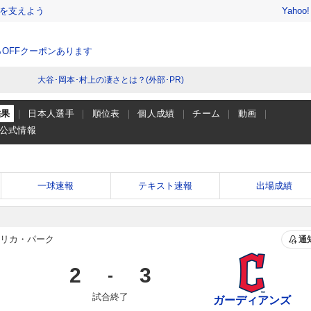
を支えよう
Yahoo
％OFFクーポンあります
大谷･岡本･村上の凄さとは？(外部･PR)
結果
日本人選手
順位表
個人成績
チーム
動画
公式情報
一球速報
テキスト速報
出場成績
リカ・パーク
通
2
3
-
試合終了
ガーディアンズ