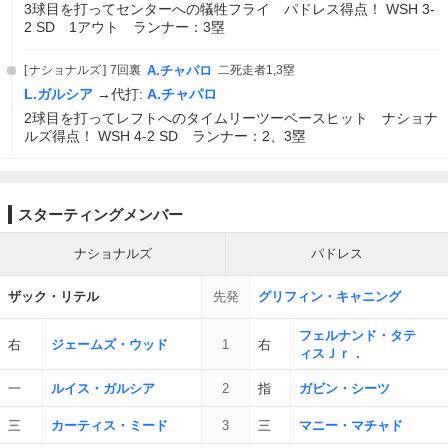
3球目を打ってセンターへの犠牲フライ パドレス得点！ WSH 3-
2 SD 1アウト ランナー：3塁
ナショナルズ
7回裏
A.チャパロ
二死走者1,3塁
L.ガルシア
→代打:
A.チャパロ
2球目を打ってレフトへのタイムリーツーベースヒット ナショナ
ルズ得点！ WSH 4-2 SD ランナー：2、3塁
スターティングメンバー
ナショナルズ
パドレス
ザック・リテル
先発
グリフィン・キャニング
フェルナンド・タテ
右
ジェームズ・ウッド
1
右
ィスＪｒ．
一
ルイス・ガルシア
2
指
ガビン・シーツ
三
カーティス・ミード
3
三
マニー・マチャド