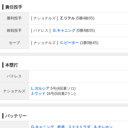
責任投手
勝利投手
ナショナルズ
Z.リテル
(5勝4敗0S)
敗戦投手
パドレス
G.キャニング
(0勝4敗0S)
セーブ
ナショナルズ
C.ビーター
(1勝0敗4S)
本塁打
パドレス
L.ガルシア
5号(4回裏ソロ)
ナショナルズ
J.ウッド
16号(5回裏2ラン)
バッテリー
G.キャニング
、
松井
、
J.エストラダ
、
A.モレホン
、