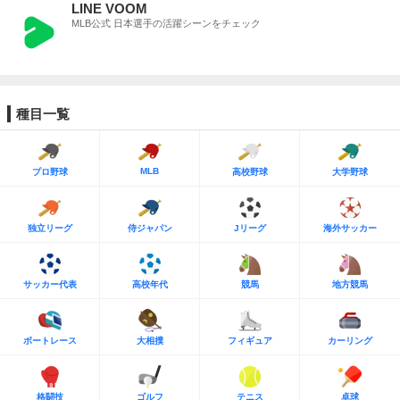
LINE VOOM
MLB公式 日本選手の活躍シーンをチェック
種目一覧
MLB
プロ野球
高校野球
大学野球
独立リーグ
侍ジャパン
Jリーグ
海外サッカー
サッカー代表
高校年代
競馬
地方競馬
ボートレース
大相撲
フィギュア
カーリング
格闘技
ゴルフ
テニス
卓球