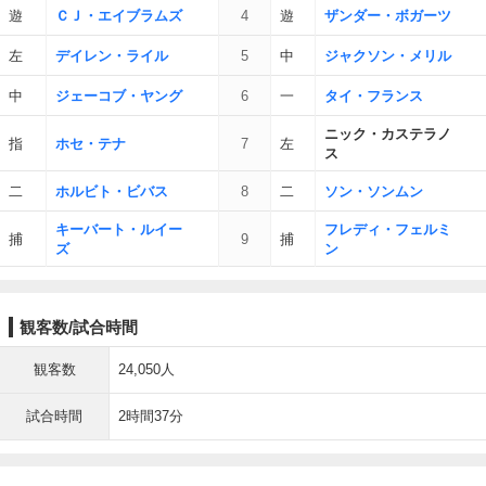
遊
ＣＪ・エイブラムズ
4
遊
ザンダー・ボガーツ
左
デイレン・ライル
5
中
ジャクソン・メリル
中
ジェーコブ・ヤング
6
一
タイ・フランス
ニック・カステラノ
指
ホセ・テナ
7
左
ス
二
ホルビト・ビバス
8
二
ソン・ソンムン
キーバート・ルイー
フレディ・フェルミ
捕
9
捕
ズ
ン
観客数/試合時間
観客数
24,050人
試合時間
2時間37分