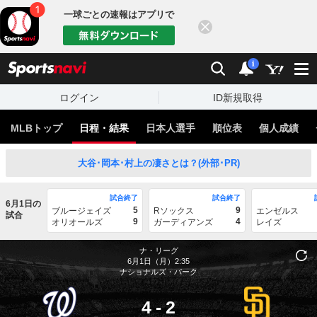
一球ごとの速報はアプリで
閉じる
sports
検索
通知
i
ログイン
ID新規取得
MLBトップ
日程・結果
日本人選手
順位表
個人成績
大谷･岡本･村上の凄さとは？(外部･PR)
試合終了
試合終了
6月1日の
5
9
ブルージェイズ
Rソックス
エンゼルス
試合
9
4
オリオールズ
ガーディアンズ
レイズ
ナ・リーグ
6月1日（月）2:35
ナショナルズ・パーク
4
-
2