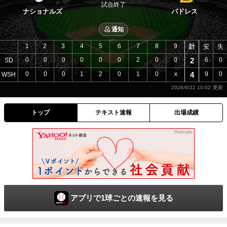
試合終了
ナショナルズ
パドレス
通知
1
2
3
4
5
6
7
8
9
計
安
失
0
0
0
0
0
0
2
0
0
2
6
0
SD
0
0
0
1
2
0
1
0
x
4
9
0
WSH
2026/6/22 10:02
トップ
テキスト速報
出場成績
アプリで1球ごとの速報を見る