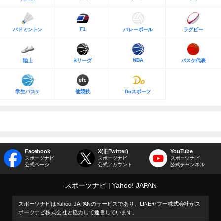
F1
バドミントン
バレーボール
ラグビー
NBA
陸上
Bリーグ
バスケ代表
学生バスケ
他競技
Doスポーツ
Facebook
X(旧Twitter)
YouTube
スポーツナビ
スポーツナビ
スポーツナビ
公式ページ
公式アカウント
公式チャンネル
スポーツナビ
Yahoo! JAPAN
スポーツナビはYahoo! JAPANのサービスであり、LINEヤフー株式会社がス
ポーツナビ株式会社と協力して運営しています。