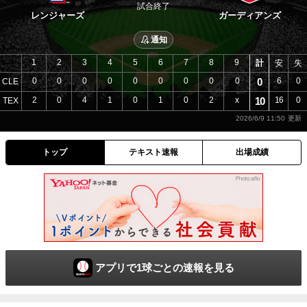
試合終了
レンジャーズ
ガーディアンズ
通知
1
2
3
4
5
6
7
8
9
計
安
失
0
0
0
0
0
0
0
0
0
0
6
0
CLE
2
0
4
1
0
1
0
2
x
10
16
0
TEX
2026/6/9 11:50
トップ
テキスト速報
出場成績
アプリで1球ごとの速報を見る