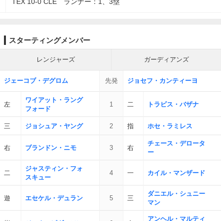
TEX 10-0 CLE ランナー：1、3塁
スターティングメンバー
レンジャーズ
ガーディアンズ
ジェーコブ・デグロム
先発
ジョセフ・カンティーヨ
ワイアット・ラング
左
1
二
トラビス・バザナ
フォード
三
ジョシュア・ヤング
2
指
ホセ・ラミレス
チェース・デロータ
右
ブランドン・ニモ
3
右
ー
ジャスティン・フォ
二
4
一
カイル・マンザード
スキュー
ダニエル・シュニー
遊
エセケル・デュラン
5
三
マン
アンヘル・マルティ