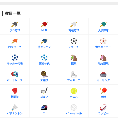
種目一覧
MLB
プロ野球
高校野球
大学野球
独立リーグ
侍ジャパン
Jリーグ
海外サッカー
サッカー代表
高校年代
競馬
地方競馬
ボートレース
大相撲
フィギュア
カーリング
格闘技
ゴルフ
テニス
卓球
F1
バドミントン
バレーボール
ラグビー