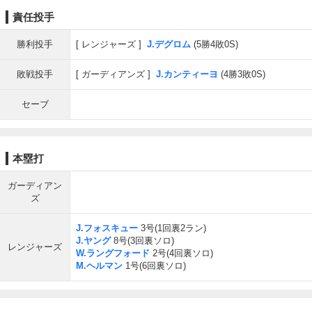
責任投手
勝利投手
レンジャーズ
J.デグロム
(5勝4敗0S)
敗戦投手
ガーディアンズ
J.カンティーヨ
(4勝3敗0S)
セーブ
本塁打
ガーディアン
ズ
J.フォスキュー
3号(1回裏2ラン)
J.ヤング
8号(3回裏ソロ)
レンジャーズ
W.ラングフォード
2号(4回裏ソロ)
M.ヘルマン
1号(6回裏ソロ)