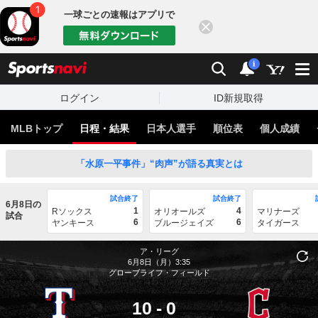
一球ごとの速報はアプリで
閉じる
sports
検索
通知
i
ログイン
ID新規取得
MLBトップ
日程・結果
日本人選手
順位表
個人成績
「水原一平事件」“肉声”が語る真実とは
試合終了
試合終了
6月8日の
1
4
Rソックス
オリオールズ
マリナーズ
試合
6
6
ヤンキース
ブルージェイズ
タイガース
ア・リーグ
6月8日（月）3:35
グローブライフ・フィールド
10
-
0