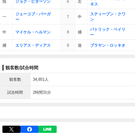
指
ジョク・ピダーソン
6
左
ネス
ジェーコブ・バーガ
スティーブン・クワ
一
7
中
ー
ン
パトリック・ベイリ
中
マイケル・ヘルマン
8
捕
ー
捕
エリアス・ディアス
9
遊
ブラヤン・ロッキオ
観客数/試合時間
観客数
34,851人
試合時間
2時間31分