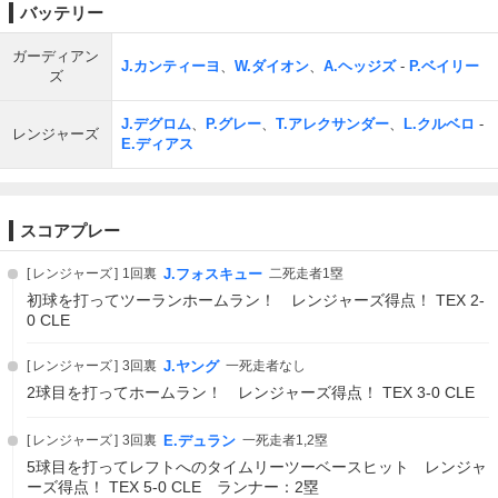
バッテリー
ガーディアン
J.カンティーヨ
、
W.ダイオン
、
A.ヘッジズ
-
P.ベイリー
ズ
J.デグロム
、
P.グレー
、
T.アレクサンダー
、
L.クルベロ
-
レンジャーズ
E.ディアス
スコアプレー
レンジャーズ
1回裏
J.フォスキュー
二死走者1塁
初球を打ってツーランホームラン！ レンジャーズ得点！ TEX 2-
0 CLE
レンジャーズ
3回裏
J.ヤング
一死走者なし
2球目を打ってホームラン！ レンジャーズ得点！ TEX 3-0 CLE
レンジャーズ
3回裏
E.デュラン
一死走者1,2塁
5球目を打ってレフトへのタイムリーツーベースヒット レンジャ
ーズ得点！ TEX 5-0 CLE ランナー：2塁