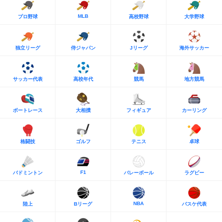
MLB
プロ野球
高校野球
大学野球
独立リーグ
侍ジャパン
Jリーグ
海外サッカー
サッカー代表
高校年代
競馬
地方競馬
ボートレース
大相撲
フィギュア
カーリング
格闘技
ゴルフ
テニス
卓球
F1
バドミントン
バレーボール
ラグビー
NBA
陸上
Bリーグ
バスケ代表