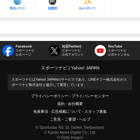
学生バスケ
他競技
Doスポーツ
Facebook
X(旧Twitter)
YouTube
スポーツナビ
スポーツナビ
スポーツナビ
公式ページ
公式アカウント
公式チャンネル
スポーツナビ
Yahoo! JAPAN
スポーツナビはYahoo! JAPANのサービスであり、LINEヤフー株式会社がス
ポーツナビ株式会社と協力して運営しています。
プライバシーポリシー
プライバシーセンター
規約
会社概要
免責事項
広告掲載について
スタッフ募集
ご意見・ご要望
ヘルプ
© Sportradar AG, St. Gallen, Switzerland.
© Kyodo News Digital Co., Ltd.
© Getty Images