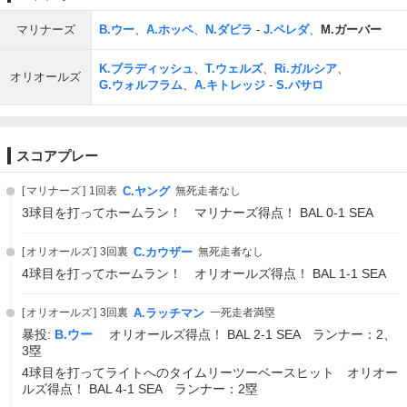
マリナーズ
B.ウー
、
A.ホッペ
、
N.ダビラ
-
J.ペレダ
、
M.ガーバー
K.ブラディッシュ
、
T.ウェルズ
、
Ri.ガルシア
、
オリオールズ
G.ウォルフラム
、
A.キトレッジ
-
S.バサロ
スコアプレー
マリナーズ
1回表
C.ヤング
無死走者なし
3球目を打ってホームラン！ マリナーズ得点！ BAL 0-1 SEA
オリオールズ
3回裏
C.カウザー
無死走者なし
4球目を打ってホームラン！ オリオールズ得点！ BAL 1-1 SEA
オリオールズ
3回裏
A.ラッチマン
一死走者満塁
暴投:
B.ウー
オリオールズ得点！ BAL 2-1 SEA ランナー：2、
3塁
4球目を打ってライトへのタイムリーツーベースヒット オリオー
ルズ得点！ BAL 4-1 SEA ランナー：2塁