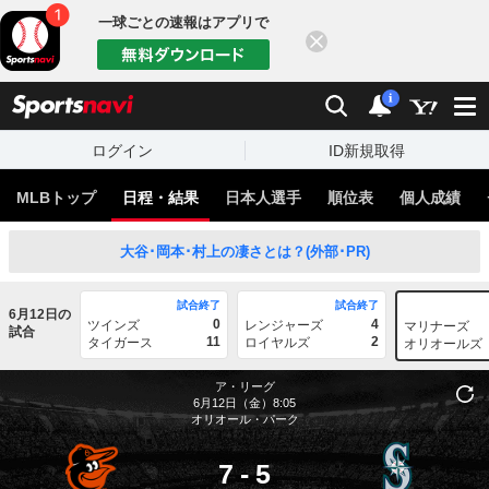
一球ごとの速報はアプリで
閉じる
sports
検索
通知
i
ログイン
ID新規取得
MLBトップ
日程・結果
日本人選手
順位表
個人成績
大谷･岡本･村上の凄さとは？(外部･PR)
試合終了
試合終了
6月12日の
0
4
ツインズ
レンジャーズ
マリナーズ
試合
11
2
タイガース
ロイヤルズ
オリオールズ
ア・リーグ
6月12日（金）8:05
オリオール・パーク
7
-
5