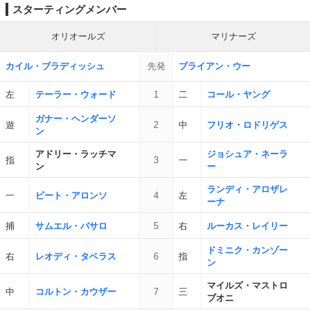
スターティングメンバー
オリオールズ
マリナーズ
カイル・ブラディッシュ
先発
ブライアン・ウー
左
テーラー・ウォード
1
二
コール・ヤング
ガナー・ヘンダーソ
遊
2
中
フリオ・ロドリゲス
ン
アドリー・ラッチマ
ジョシュア・ネーラ
指
3
一
ン
ー
ランディ・アロザレ
一
ピート・アロンソ
4
左
ーナ
捕
サムエル・バサロ
5
右
ルーカス・レイリー
ドミニク・カンゾー
右
レオディ・タベラス
6
指
ン
マイルズ・マストロ
中
コルトン・カウザー
7
三
ブオニ