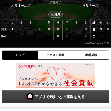
試合終了
オリオールズ
マリナーズ
通知
1
2
3
4
5
6
7
8
9
計
安
失
1
0
0
4
0
0
0
0
0
5
9
0
SEA
0
0
6
0
1
0
0
0
x
7
7
1
BAL
2026/7/3 12:32
トップ
テキスト速報
出場成績
アプリで1球ごとの速報を見る