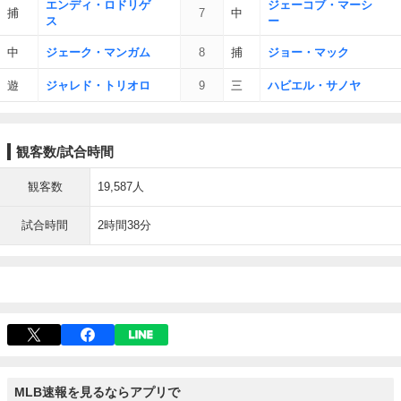
エンディ・ロドリゲ
ジェーコブ・マーシ
捕
7
中
ス
ー
中
ジェーク・マンガム
8
捕
ジョー・マック
遊
ジャレド・トリオロ
9
三
ハビエル・サノヤ
観客数/試合時間
観客数
19,587人
試合時間
2時間38分
MLB速報を見るならアプリで