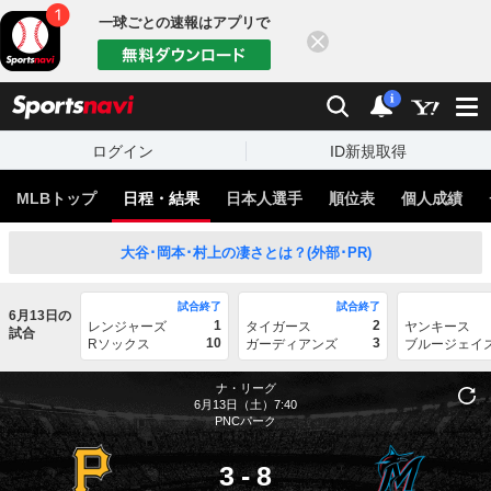
一球ごとの速報はアプリで
閉じる
sports
検索
通知
i
ログイン
ID新規取得
MLBトップ
日程・結果
日本人選手
順位表
個人成績
大谷･岡本･村上の凄さとは？(外部･PR)
試合終了
試合終了
6月13日の
1
2
レンジャーズ
タイガース
ヤンキース
試合
10
3
Rソックス
ガーディアンズ
ブルージェイ
ナ・リーグ
6月13日（土）7:40
PNCパーク
3
-
8