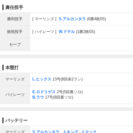
責任投手
勝利投手
マーリンズ
S.アルカンタラ
(6勝4敗0S)
敗戦投手
パイレーツ
W.ドテル
(1勝2敗0S)
セーブ
本塁打
マーリンズ
L.ヒックス
13号(8回表2ラン)
E.ロドリゲス
2号(5回裏ソロ)
パイレーツ
B.ラウ
17号(8回裏ソロ)
バッテリー
マーリンズ
S.アルカンタラ
、
J.キング
-
J.マック