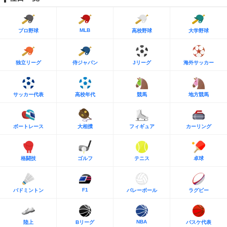
MLB
プロ野球
高校野球
大学野球
独立リーグ
侍ジャパン
Jリーグ
海外サッカー
サッカー代表
高校年代
競馬
地方競馬
ボートレース
大相撲
フィギュア
カーリング
格闘技
ゴルフ
テニス
卓球
F1
バドミントン
バレーボール
ラグビー
NBA
陸上
Bリーグ
バスケ代表