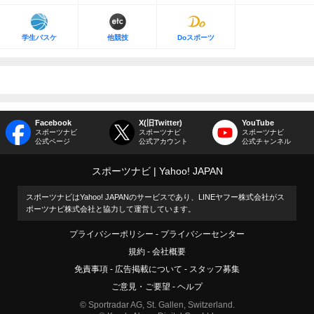
学生バスケ
他競技
Doスポーツ
Facebook
X(旧Twitter)
YouTube
スポーツナビ
スポーツナビ
スポーツナビ
公式ページ
公式アカウント
公式チャンネル
スポーツナビ
Yahoo! JAPAN
スポーツナビはYahoo! JAPANのサービスであり、LINEヤフー株式会社がス
ポーツナビ株式会社と協力して運営しています。
プライバシーポリシー
プライバシーセンター
規約
会社概要
免責事項
広告掲載について
スタッフ募集
ご意見・ご要望
ヘルプ
© Sportradar AG, St. Gallen, Switzerland.