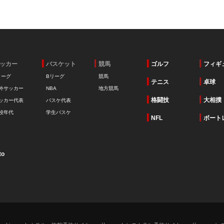
ッカー
バスケット
競馬
ゴルフ
フィギ
リーグ
Bリーグ
競馬
テニス
卓球
外サッカー
NBA
地方競馬
格闘技
大相撲
ッカー代表
バスケ代表
校年代
学生バスケ
NFL
ボート
to