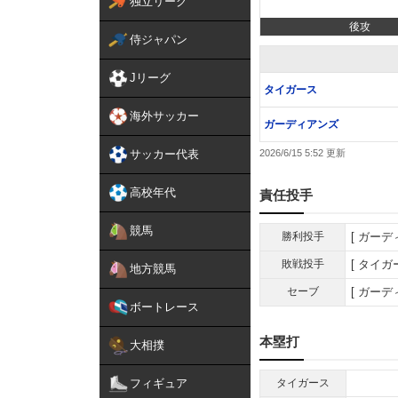
独立リーグ
後攻
侍ジャパン
Jリーグ
タイガース
海外サッカー
ガーディアンズ
サッカー代表
2026/6/15 5:52
高校年代
責任投手
競馬
勝利投手
ガーデ
敗戦投手
タイガ
地方競馬
セーブ
ガーデ
ボートレース
本塁打
大相撲
フィギュア
タイガース