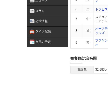
ニュース
イ
6
二
トラビス
コラム
スチュア
7
中
公式情報
ェアチャ
オーステ
8
捕
ライブ配信
ッジズ
ブラヤン
今日の予定
9
遊
オ
観客数/試合時間
観客数
32,683人