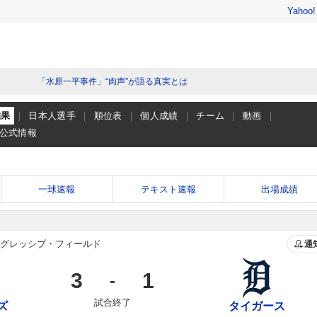
Yahoo
「水原一平事件」“肉声”が語る真実とは
結果
日本人選手
順位表
個人成績
チーム
動画
公式情報
一球速報
テキスト速報
出場成績
グレッシブ・フィールド
通
3
1
-
試合終了
ズ
タイガース