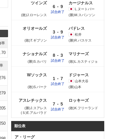
ツインズ
カージナルス
-
6
9
L.ヌートバー
試合終了
(敗)J.ローレンス
(勝)M.スバンソン
オリオールズ
パドレス
-
3
9
松井
試合終了
(敗)T.ギブソン
(勝)R.バスケス
御率
.70
ナショナルズ
マリナーズ
-
8
3
試合終了
(勝)S.カバリ
(敗)L.カスティジョ
率
Wソックス
ドジャース
276
-
1
7
山本
大谷
試合終了
(敗)S.バーク
(勝)山本
279
アスレチックス
ロッキーズ
-
7
5
205
(勝)J.スアレス
(敗)K.フリーランド
試合終了
(Ｓ)E.アルバラド
250
順位表
ア・リーグ
298