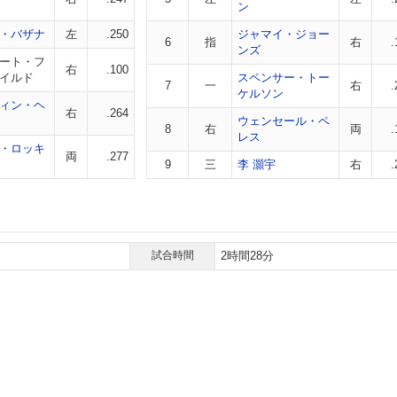
ン
・バザナ
左
.250
ジャマイ・ジョー
6
指
右
.
ンズ
ート・フ
右
.100
イルド
スペンサー・トー
7
一
右
.
ケルソン
ィン・ヘ
右
.264
ウェンセール・ペ
8
右
両
.
レス
・ロッキ
両
.277
9
三
李 灝宇
右
.
試合時間
2時間28分