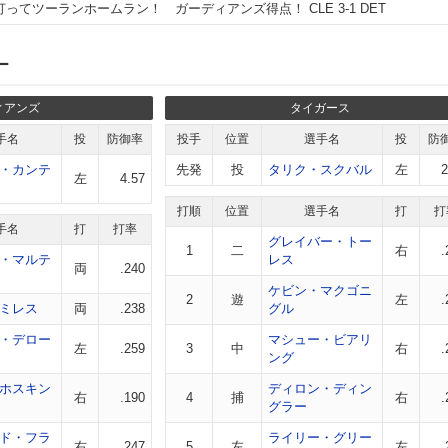
打ってツーランホームラン！ ガーディアンズ得点！ CLE 3-1 DET
ー
ィアンズ
タイガース
手名
投
防御率
投手
位置
選手名
投
防
・カンテ
先発
投
タリク・スクバル
左
2
左
4.57
打順
位置
選手名
打
打
手名
打
打率
グレイバー・トー
1
二
右
.
・マルテ
レス
両
.240
ケビン・マクゴニ
2
遊
左
.
ミレス
両
.238
グル
・デロー
マシュー・ビアリ
左
.259
3
中
右
.
ング
ホスキン
ディロン・ディン
右
.190
4
捕
右
.
グラー
ド・フラ
ライリー・グリー
右
.247
5
左
左
.