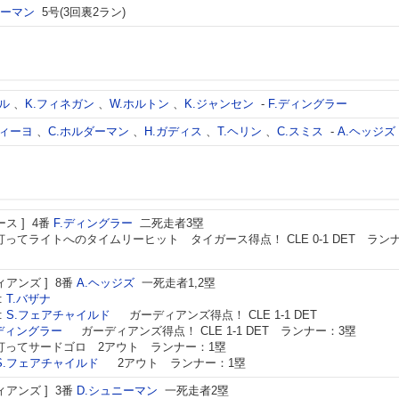
ニーマン
5号(3回裏2ラン)
バル
、
K.フィネガン
、
W.ホルトン
、
K.ジャンセン
-
F.ディングラー
ティーヨ
、
C.ホルダーマン
、
H.ガディス
、
T.ヘリン
、
C.スミス
-
A.ヘッジズ
ース
4番
F.ディングラー
二死走者3塁
打ってライトへのタイムリーヒット タイガース得点！ CLE 0-1 DET ラン
ィアンズ
8番
A.ヘッジズ
一死走者1,2塁
:
T.バザナ
:
S.フェアチャイルド
ガーディアンズ得点！ CLE 1-1 DET
.ディングラー
ガーディアンズ得点！ CLE 1-1 DET ランナー：3塁
打ってサードゴロ 2アウト ランナー：1塁
S.フェアチャイルド
2アウト ランナー：1塁
ィアンズ
3番
D.シュニーマン
一死走者2塁