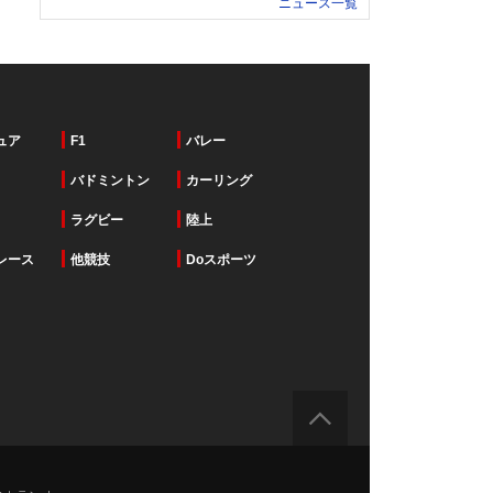
ニュース一覧
ュア
F1
バレー
バドミントン
カーリング
ラグビー
陸上
レース
他競技
Doスポーツ