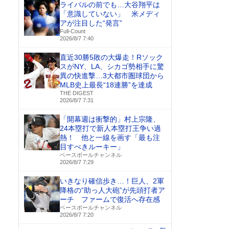
ライバルの前でも…大谷翔平は
「意識していない」 米メディ
アが注目した“発言”
Full-Count
2026/8/7 7:40
直近30勝5敗の大爆走！Rソック
スがNY、LA、シカゴ勢相手に驚
異の快進撃…3大都市圏球団から
MLB史上最長“18連勝”を達成
THE DIGEST
2026/8/7 7:31
「開幕週は衝撃的」村上宗隆、
24本塁打で新人本塁打王争い過
熱！ 他と一線を画す「最も注
目すべきルーキー」
ベースボールチャンネル
2026/8/7 7:29
いきなり確信歩き…！巨人、2軍
降格の“助っ人大砲”が先頭打者ア
ーチ ファームで復活へ存在感
ベースボールチャンネル
2026/8/7 7:20