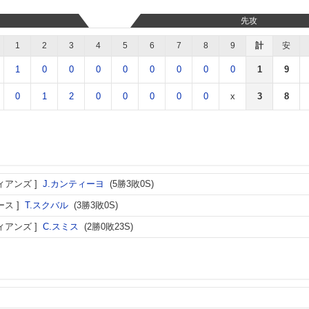
先攻
1
2
3
4
5
6
7
8
9
計
安
1
0
0
0
0
0
0
0
0
1
9
0
1
2
0
0
0
0
0
x
3
8
ィアンズ
J.カンティーヨ
(5勝3敗0S)
ース
T.スクバル
(3勝3敗0S)
ィアンズ
C.スミス
(2勝0敗23S)