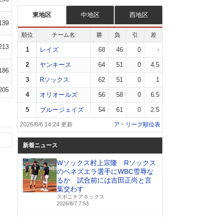
東地区
中地区
西地区
139
順位
チーム名
勝
負
引
差
213
1
レイズ
68
46
0
-
2
ヤンキース
64
51
0
4.5
186
3
Rソックス
62
51
0
1
205
4
オリオールズ
56
58
0
6.5
5
ブルージェイズ
54
61
0
2.5
2026/8/6 14:24 更新
ア・リーグ順位表
新着ニュース
Wソックス村上宗隆 Rソックス
のベネズエラ選手にWBC雪辱な
るか 試合前には吉田正尚と言
葉交わす
スポニチアネックス
2026/8/7 7:53