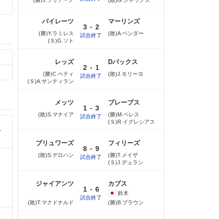
(勝)J.ソリアーノ
(敗)G.ジャックス
パイレーツ
マーリンズ
-
3
2
(勝)Y.ラミレス
(敗)A.ベンダー
試合終了
(Ｓ)G.ソト
レッズ
Dバックス
-
2
1
(勝)C.ペティ
(敗)J.モリーヨ
試合終了
(Ｓ)A.サンティラン
メッツ
ブレーブス
-
1
3
(敗)S.マナイア
(勝)M.ペレス
試合終了
(Ｓ)R.イグレシアス
ナ
ブリュワーズ
フィリーズ
-
8
9
(敗)S.デロハン
(勝)T.メイザ
試合終了
(Ｓ)J.デュラン
ジャイアンツ
カブス
-
1
6
鈴木
試合終了
(敗)T.マクドナルド
(勝)B.ブラウン