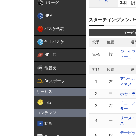
Bリーグ
3球目を
NBA
スターティングメンバ
バスケ代表
ガーデ
学生バスケ
投手
位置
選
ジョセフ
先発
投
NFL
ィーヨ
他競技
打順
位置
選
アンヘル
Doスポーツ
1
左
ィネス
サービス
2
三
ホセ・ラ
toto
チェース
3
右
ター
コンテンツ
リース・
4
一
動画
ス
デービッ
5
指