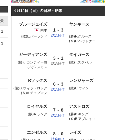
6月14日（日）の日程・結果
失
ブルージェイズ
ヤンキース
-
1
3
岡本
1
試合終了
(敗)L.バーランド
(勝)F.クルーズ
(Ｓ)D.ベッドナー
1
ガーディアンズ
タイガース
-
3
1
(勝)J.カンティーヨ
(敗)T.スクバル
試合終了
(Ｓ)C.スミス
Rソックス
レンジャーズ
-
6
3
(勝)G.ウィットロック
(敗)C.ウィン
試合終了
(Ｓ)A.チャプマン
ロイヤルズ
アストロズ
-
7
8
(敗)A.ラング
(勝)B.キング
試合終了
(Ｓ)B.アブレイユ
エンゼルス
レイズ
-
8
0
試合終了