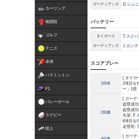
ガーディアンズ
D.シュ
カーリング
バッテリー
格闘技
ゴルフ
タイガース
T.スク
ガーディアンズ
J.カン
テニス
卓球
スコアプレー
バドミントン
タイガ
1回表
2球目を
F1
ー：1塁
ガーデ
バレーボール
盗塁成功
盗塁成功
2回裏
ラグビー
失策:
F
6球目を
走塁死:
陸上
ガーデ
3回裏