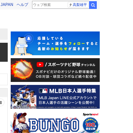
! JAPAN
ヘルプ
高梨雄平
検索
知