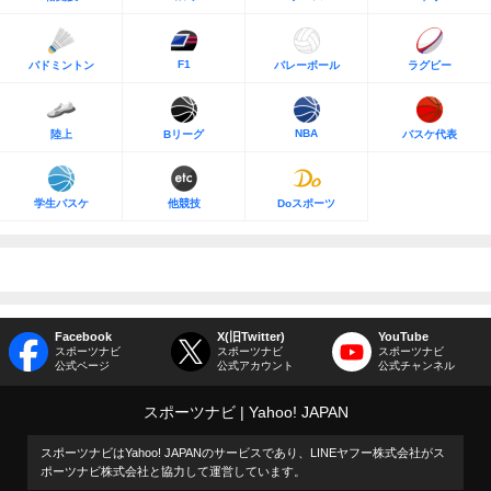
F1
バドミントン
バレーボール
ラグビー
NBA
陸上
Bリーグ
バスケ代表
学生バスケ
他競技
Doスポーツ
Facebook
X(旧Twitter)
YouTube
スポーツナビ
スポーツナビ
スポーツナビ
公式ページ
公式アカウント
公式チャンネル
スポーツナビ
Yahoo! JAPAN
スポーツナビはYahoo! JAPANのサービスであり、LINEヤフー株式会社がス
ポーツナビ株式会社と協力して運営しています。