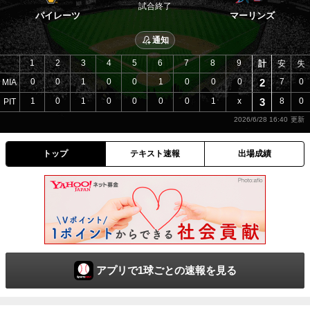
試合終了
パイレーツ
マーリンズ
通知
1
2
3
4
5
6
7
8
9
計
安
失
0
0
1
0
0
1
0
0
0
2
7
0
MIA
1
0
1
0
0
0
0
1
x
3
8
0
PIT
2026/6/28 16:40
トップ
テキスト速報
出場成績
アプリで1球ごとの速報を見る