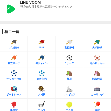
LINE VOOM
MLB公式 日本選手の活躍シーンをチェック
種目一覧
MLB
プロ野球
高校野球
大学野球
独立リーグ
侍ジャパン
Jリーグ
海外サッカー
サッカー代表
高校年代
競馬
地方競馬
ボートレース
大相撲
フィギュア
カーリング
格闘技
ゴルフ
テニス
卓球