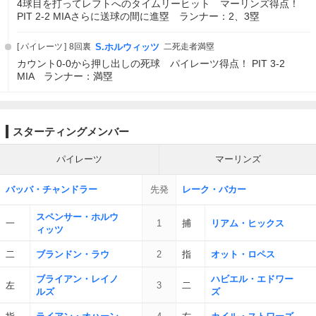
4球目を打ってレフトへのタイムリーヒット マーリンズ得点！
PIT 2-2 MIAさらに送球の間に進塁 ランナー：2、3塁
パイレーツ
8回裏
S.ホルウィッツ
二死走者満塁
カウント0-0から押し出しの死球 パイレーツ得点！ PIT 3-2
MIA ランナー：満塁
スターティングメンバー
パイレーツ
マーリンズ
バッバ・チャンドラー
先発
レーク・バカー
スペンサー・ホルウ
一
1
捕
リアム・ヒックス
ィッツ
二
ブランドン・ラウ
2
指
オット・ロペス
ブライアン・レイノ
ハビエル・エドワー
左
3
二
ルズ
ズ