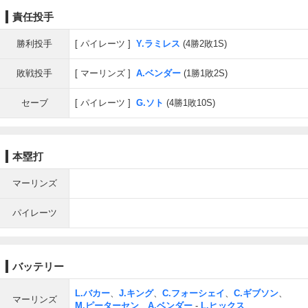
責任投手
勝利投手
パイレーツ
Y.ラミレス
(4勝2敗1S)
敗戦投手
マーリンズ
A.ベンダー
(1勝1敗2S)
セーブ
パイレーツ
G.ソト
(4勝1敗10S)
本塁打
マーリンズ
パイレーツ
バッテリー
L.バカー
、
J.キング
、
C.フォーシェイ
、
C.ギブソン
、
マーリンズ
M.ピーターセン
、
A.ベンダー
-
L.ヒックス