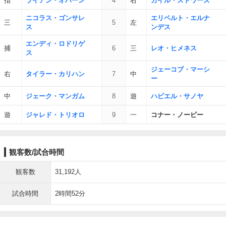
指
ライアン・オハーン
4
右
カイル・ストワーズ
ニコラス・ゴンサレ
エリベルト・エルナ
三
5
左
ス
ンデス
エンディ・ロドリゲ
捕
6
三
レオ・ヒメネス
ス
ジェーコブ・マーシ
右
タイラー・カリハン
7
中
ー
中
ジェーク・マンガム
8
遊
ハビエル・サノヤ
遊
ジャレド・トリオロ
9
一
コナー・ノービー
観客数/試合時間
観客数
31,192人
試合時間
2時間52分