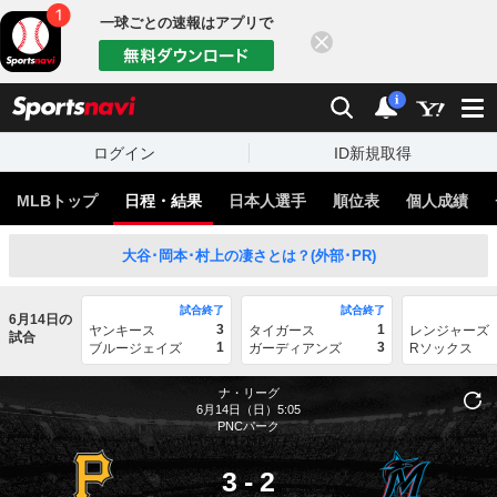
一球ごとの速報はアプリで
閉じる
sports
検索
通知
i
ログイン
ID新規取得
MLBトップ
日程・結果
日本人選手
順位表
個人成績
大谷･岡本･村上の凄さとは？(外部･PR)
試合終了
試合終了
6月14日の
3
1
ヤンキース
タイガース
レンジャーズ
試合
1
3
ブルージェイズ
ガーディアンズ
Rソックス
ナ・リーグ
6月14日（日）5:05
PNCパーク
3
-
2