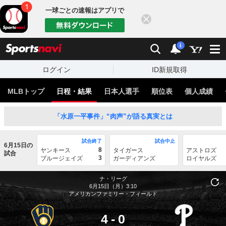
一球ごとの速報はアプリで
閉じる
sports
検索
通知
i
ログイン
ID新規取得
MLBトップ
日程・結果
日本人選手
順位表
個人成績
「水原一平事件」“肉声”が語る真実とは
試合終了
試合中止
6月15日の
8
ヤンキース
タイガース
アストロズ
試合
3
ブルージェイズ
ガーディアンズ
ロイヤルズ
ナ・リーグ
6月15日（月）3:10
アメリカンファミリー・フィールド
4
-
0