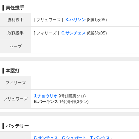
責任投手
勝利投手
ブリュワーズ
K.ハリソン
(8勝1敗0S)
敗戦投手
フィリーズ
C.サンチェス
(8勝3敗0S)
セーブ
本塁打
フィリーズ
J.チョウリオ
9号(1回裏ソロ)
ブリュワーズ
B.パーキンス
1号(4回裏3ラン)
バッテリー
C.サンチェス
、
C.シュガート
、
T.バンクス
-