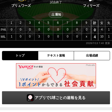
試合終了
ブリュワーズ
フィリーズ
通知
1
2
3
4
5
6
7
8
9
計
安
失
0
0
0
0
0
0
0
0
0
0
4
1
PHI
1
0
0
3
0
0
0
0
x
4
10
1
MIL
2026/7/13 7:40
トップ
テキスト速報
出場成績
アプリで1球ごとの速報を見る