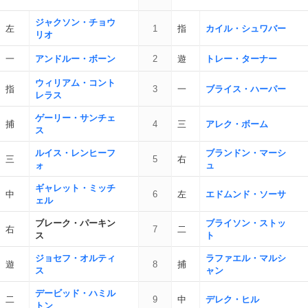
ジャクソン・チョウ
左
1
指
カイル・シュワバー
リオ
一
アンドルー・ボーン
2
遊
トレー・ターナー
ウィリアム・コント
指
3
一
ブライス・ハーパー
レラス
ゲーリー・サンチェ
捕
4
三
アレク・ボーム
ス
ルイス・レンヒーフ
ブランドン・マーシ
三
5
右
ォ
ュ
ギャレット・ミッチ
中
6
左
エドムンド・ソーサ
ェル
ブレーク・パーキン
ブライソン・ストッ
右
7
二
ス
ト
ジョセフ・オルティ
ラファエル・マルシ
遊
8
捕
ス
ャン
デービッド・ハミル
二
9
中
デレク・ヒル
トン