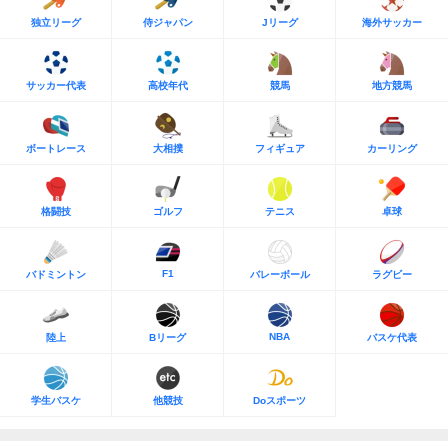
独立リーグ
侍ジャパン
Jリーグ
海外サッカー
サッカー代表
高校年代
競馬
地方競馬
ボートレース
大相撲
フィギュア
カーリング
格闘技
ゴルフ
テニス
卓球
F1
バドミントン
バレーボール
ラグビー
NBA
陸上
Bリーグ
バスケ代表
学生バスケ
他競技
Doスポーツ