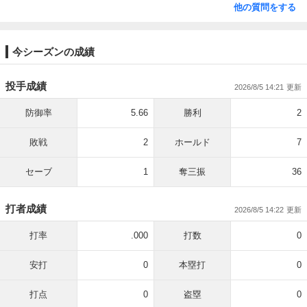
他の質問をする
今シーズンの成績
投手成績
2026/8/5 14:21
防御率
5.66
勝利
2
敗戦
2
ホールド
7
セーブ
1
奪三振
36
打者成績
2026/8/5 14:22
打率
.000
打数
0
安打
0
本塁打
0
打点
0
盗塁
0