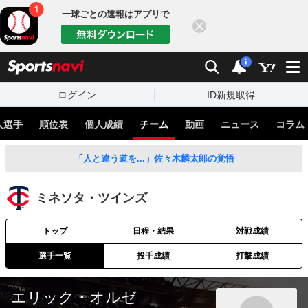
一球ごとの速報はアプリで
閉じる
sports
検索
通知
i
ログイン
ID新規取得
人選手
順位表
個人成績
チーム
動画
ニュース
コラム
「人と違う道を...」佐々木麟太郎の覚悟
ミネソタ・ツインズ
トップ
日程・結果
対戦成績
選手一覧
投手成績
打撃成績
エリック・オルゼ