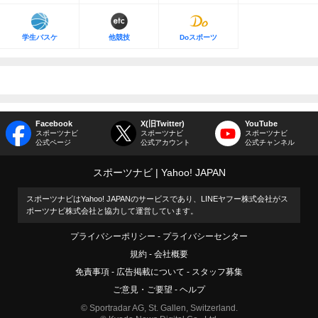
学生バスケ
他競技
Doスポーツ
Facebook
X(旧Twitter)
YouTube
スポーツナビ
スポーツナビ
スポーツナビ
公式ページ
公式アカウント
公式チャンネル
スポーツナビ
Yahoo! JAPAN
スポーツナビはYahoo! JAPANのサービスであり、LINEヤフー株式会社がス
ポーツナビ株式会社と協力して運営しています。
プライバシーポリシー
プライバシーセンター
規約
会社概要
免責事項
広告掲載について
スタッフ募集
ご意見・ご要望
ヘルプ
© Sportradar AG, St. Gallen, Switzerland.