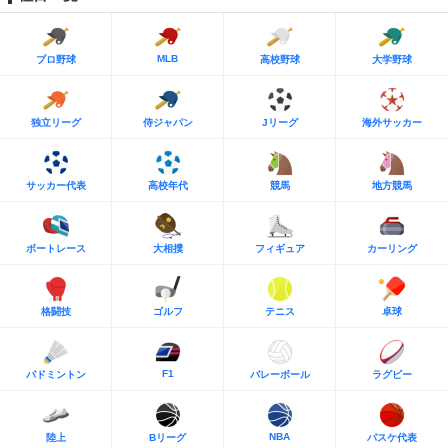
MLB
プロ野球
高校野球
大学野球
独立リーグ
侍ジャパン
Jリーグ
海外サッカー
サッカー代表
高校年代
競馬
地方競馬
ボートレース
大相撲
フィギュア
カーリング
格闘技
ゴルフ
テニス
卓球
F1
バドミントン
バレーボール
ラグビー
NBA
陸上
Bリーグ
バスケ代表