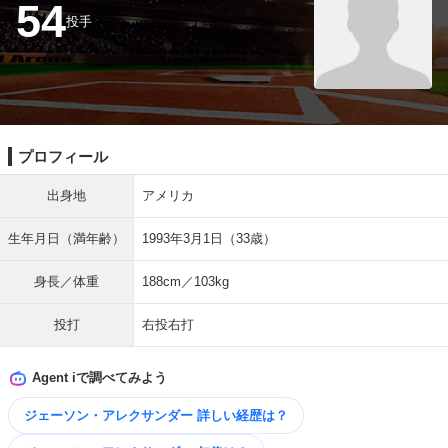
54
投手
プロフィール
出身地
アメリカ
生年月日（満年齢）
1993年3月1日（33歳）
身長／体重
188cm／103kg
投打
右投右打
Agent iで調べてみよう
ジェーソン・アレクサンダー 詳しい​経歴は？