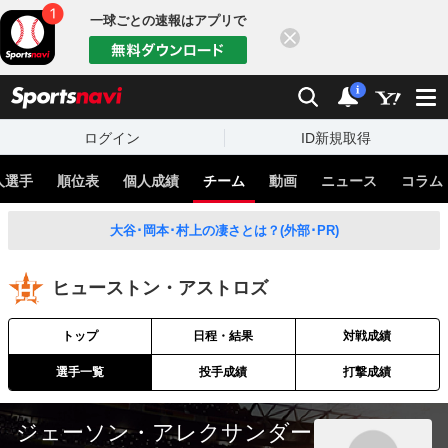
一球ごとの速報はアプリで
閉じる
sports
検索
通知
i
ログイン
ID新規取得
人選手
順位表
個人成績
チーム
動画
ニュース
コラム
大谷･岡本･村上の凄さとは？(外部･PR)
ヒューストン・アストロズ
トップ
日程・結果
対戦成績
選手一覧
投手成績
打撃成績
ジェーソン・アレクサンダー