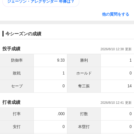
ジェーソン・アレクサンダー 年俸は？
他の質問をする
今シーズンの成績
投手成績
2026/8/10 12:38
防御率
9.33
勝利
1
敗戦
1
ホールド
0
セーブ
0
奪三振
14
打者成績
2026/8/10 12:41
打率
.000
打数
0
安打
0
本塁打
0