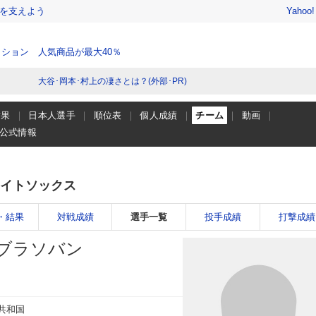
を支えよう
Yahoo
ション 人気商品が最大40％
大谷･岡本･村上の凄さとは？(外部･PR)
結果
日本人選手
順位表
個人成績
チーム
動画
公式情報
イトソックス
・結果
対戦成績
選手一覧
投手成績
打撃成績
ブラソバン
共和国