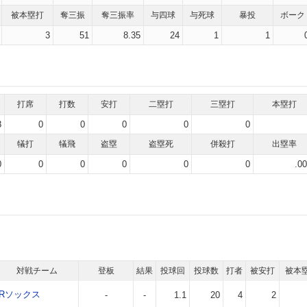
被本塁打
奪三振
奪三振率
与四球
与死球
暴投
ボーク
3
51
8.35
24
1
1
打席
打数
安打
二塁打
三塁打
本塁打
8
0
0
0
0
0
犠打
犠飛
盗塁
盗塁死
併殺打
出塁率
0
0
0
0
0
0
.0
対戦チーム
登板
結果
投球回
投球数
打者
被安打
被本
Rソックス
-
-
1.1
20
4
2