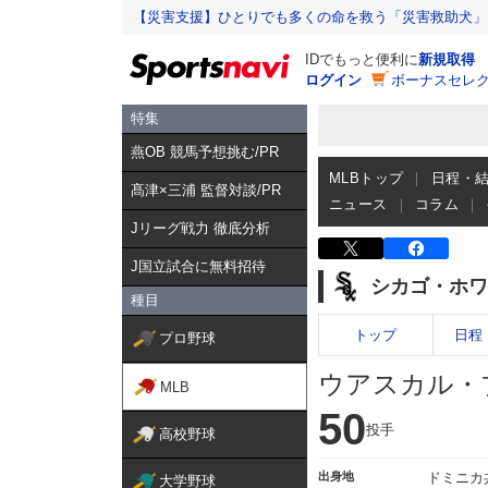
【災害支援】ひとりでも多くの命を救う「災害救助犬」
IDでもっと便利に
新規取得
ログイン
ボーナスセレク
特集
燕OB 競馬予想挑む/PR
MLBトップ
日程・
髙津×三浦 監督対談/PR
ニュース
コラム
Jリーグ戦力 徹底分析
J国立試合に無料招待
シカゴ・ホワ
種目
トップ
日程
プロ野球
ウアスカル・
MLB
50
投手
高校野球
出身地
ドミニカ
大学野球