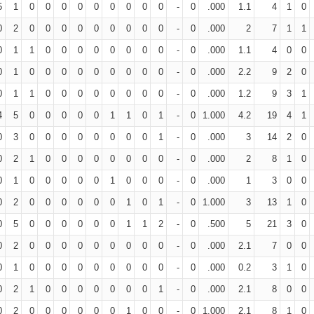
5
1
0
0
0
0
0
0
0
0
0
-
0
.000
1.1
4
1
0
0
2
0
0
0
0
0
0
0
0
0
-
0
.000
2
7
1
1
0
1
1
0
0
0
0
0
0
0
0
-
0
.000
1.1
4
0
0
0
1
0
0
0
0
0
0
0
0
0
-
0
.000
2.2
9
2
0
0
1
1
0
0
0
0
0
0
0
0
-
0
.000
1.2
9
3
1
4
5
0
0
0
0
0
1
1
0
1
-
0
1.000
4.2
19
4
1
0
3
0
0
0
0
0
0
0
0
1
-
0
.000
3
14
2
0
0
2
1
0
0
0
0
0
0
0
0
-
0
.000
2
8
1
0
0
1
0
0
0
0
0
1
0
0
0
-
0
.000
1
3
0
0
0
2
0
0
0
0
0
0
1
0
1
-
0
1.000
3
13
1
0
0
5
0
0
0
0
0
0
1
1
2
-
0
.500
5
21
3
0
0
2
0
0
0
0
0
0
0
0
0
-
0
.000
2.1
7
0
0
0
1
0
0
0
0
0
0
0
0
0
-
0
.000
0.2
3
1
0
0
2
1
0
0
0
0
0
0
0
1
-
0
.000
2.1
8
0
0
0
2
0
0
0
0
0
0
1
0
0
-
0
1.000
2.1
8
1
0