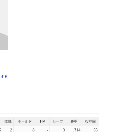
をする
敗戦
ホールド
HP
セーブ
勝率
投球回
5
2
8
-
0
.714
55