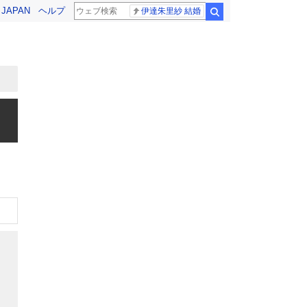
! JAPAN
ヘルプ
伊達朱里紗 結婚
検索