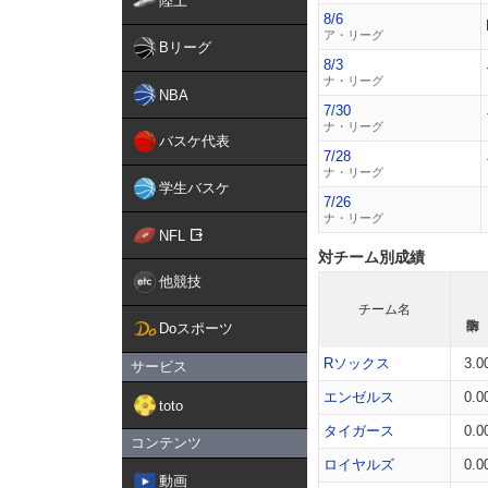
陸上
8/6
ア・リーグ
Bリーグ
8/3
ナ・リーグ
NBA
7/30
ナ・リーグ
バスケ代表
7/28
ナ・リーグ
学生バスケ
7/26
ナ・リーグ
NFL
対チーム別成績
他競技
チーム名
Doスポーツ
Rソックス
3.0
サービス
エンゼルス
0.0
toto
タイガース
0.0
コンテンツ
ロイヤルズ
0.0
動画