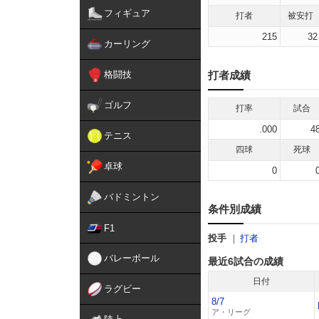
フィギュア
打者
被安打
215
32
カーリング
格闘技
打者成績
ゴルフ
打率
試合
.000
4
テニス
四球
死球
卓球
0
バドミントン
条件別成績
F1
投手
打者
バレーボール
最近6試合の成績
日付
ラグビー
8/7
ア・リーグ