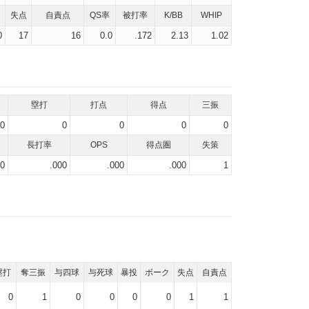
失点
自責点
QS率
被打率
K/BB
WHIP
0
17
16
0.0
.172
2.13
1.02
塁打
打点
得点
三振
0
0
0
0
0
長打率
OPS
得点圏
失策
00
.000
.000
.000
1
塁打
奪三振
与四球
与死球
暴投
ボーク
失点
自責点
0
1
0
0
0
0
1
1