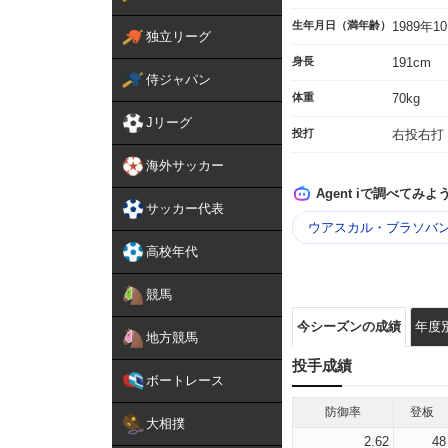
生年月日（満年齢）
1989年1
独立リーグ
身長
191cm
侍ジャパン
体重
70kg
Jリーグ
投打
右投右打
海外サッカー
Agent iで調べてみよ
サッカー代表
ウアスカル・ブラソバン
高校年代
競馬
今シーズンの成績
年度
地方競馬
投手成績
ボートレース
防御率
登板
大相撲
2.62
48