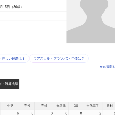
0月15日（36歳）
う
 詳しい​経歴は？
ウアスカル・ブラソバン 年俸は？
他の質問
別・通算成績
先発
完投
完封
無四球
QS
交代完了
勝利
6
0
0
0
0
2