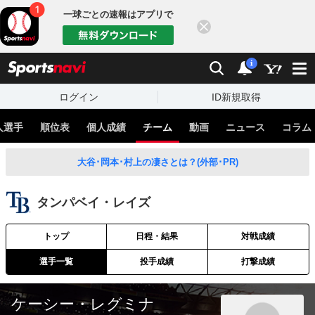
一球ごとの速報はアプリで
閉じる
sports
検索
通知
i
ログイン
ID新規取得
人選手
順位表
個人成績
チーム
動画
ニュース
コラム
大谷･岡本･村上の凄さとは？(外部･PR)
タンパベイ・レイズ
トップ
日程・結果
対戦成績
選手一覧
投手成績
打撃成績
ケーシー・レグミナ