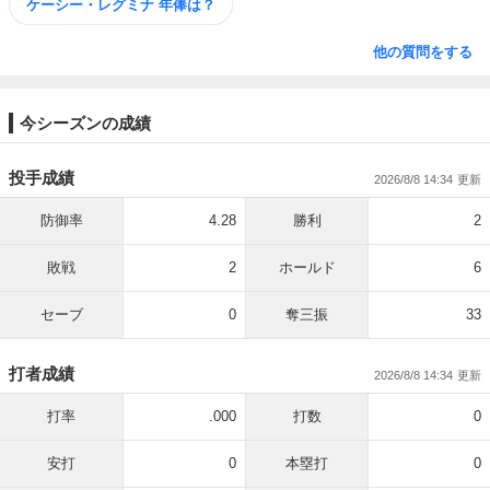
ケーシー・レグミナ 年俸は？
他の質問をする
今シーズンの成績
投手成績
2026/8/8 14:34
防御率
4.28
勝利
2
敗戦
2
ホールド
6
セーブ
0
奪三振
33
打者成績
2026/8/8 14:34
打率
.000
打数
0
安打
0
本塁打
0