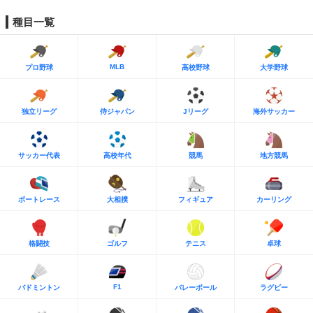
種目一覧
MLB
プロ野球
高校野球
大学野球
独立リーグ
侍ジャパン
Jリーグ
海外サッカー
サッカー代表
高校年代
競馬
地方競馬
ボートレース
大相撲
フィギュア
カーリング
格闘技
ゴルフ
テニス
卓球
F1
バドミントン
バレーボール
ラグビー