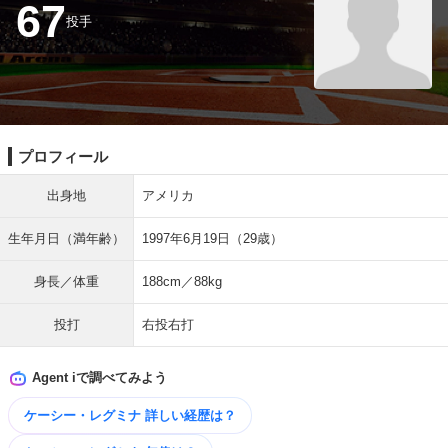
67
投手
プロフィール
出身地
アメリカ
生年月日（満年齢）
1997年6月19日（29歳）
身長／体重
188cm／88kg
投打
右投右打
Agent iで調べてみよう
ケーシー・レグミナ 詳しい​経歴は？