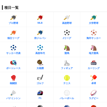
種目一覧
MLB
プロ野球
高校野球
大学野球
独立リーグ
侍ジャパン
Jリーグ
海外サッカー
サッカー代表
高校年代
競馬
地方競馬
ボートレース
大相撲
フィギュア
カーリング
格闘技
ゴルフ
テニス
卓球
F1
バドミントン
バレーボール
ラグビー