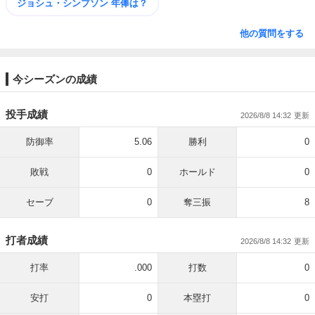
ジョシュ・シンプソン 年俸は？
他の質問をする
今シーズンの成績
投手成績
2026/8/8 14:32
防御率
5.06
勝利
0
敗戦
0
ホールド
0
セーブ
0
奪三振
8
打者成績
2026/8/8 14:32
打率
.000
打数
0
安打
0
本塁打
0