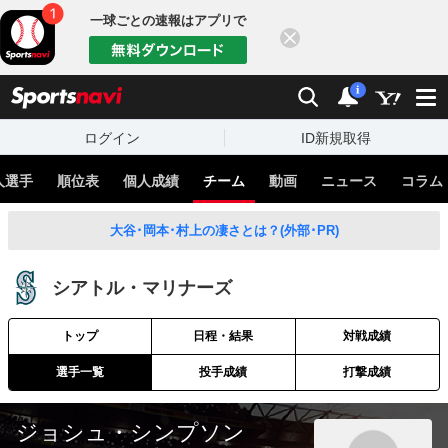
一球ごとの速報はアプリで
閉じる
sports
検索
通知
i
ログイン
ID新規取得
人選手
順位表
個人成績
チーム
動画
ニュース
コラム
大谷･岡本･村上の凄さとは？(外部･PR)
シアトル・マリナーズ
トップ
日程・結果
対戦成績
選手一覧
投手成績
打撃成績
ジョシュ・シンプソン