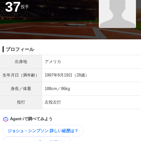
37
投手
プロフィール
出身地
アメリカ
生年月日（満年齢）
1997年8月19日（28歳）
身長／体重
188cm／86kg
投打
左投左打
Agent iで調べてみよう
ジョシュ・シンプソン 詳しい​経歴は？