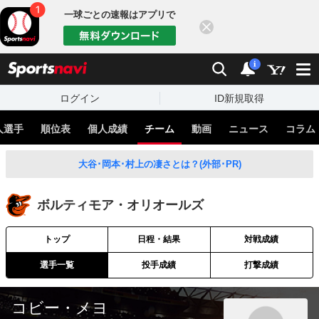
一球ごとの速報はアプリで
閉じる
sports
検索
通知
i
ログイン
ID新規取得
人選手
順位表
個人成績
チーム
動画
ニュース
コラム
大谷･岡本･村上の凄さとは？(外部･PR)
ボルティモア・オリオールズ
トップ
日程・結果
対戦成績
選手一覧
投手成績
打撃成績
コビー・メヨ