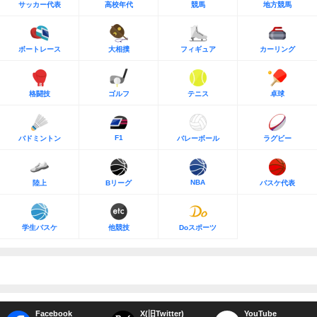
サッカー代表
高校年代
競馬
地方競馬
ボートレース
大相撲
フィギュア
カーリング
格闘技
ゴルフ
テニス
卓球
F1
バドミントン
バレーボール
ラグビー
NBA
陸上
Bリーグ
バスケ代表
学生バスケ
他競技
Doスポーツ
Facebook
X(旧Twitter)
YouTube