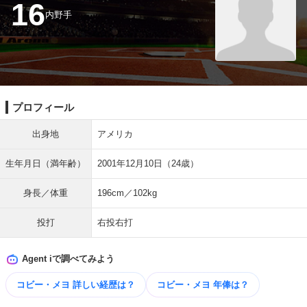
16
内野手
プロフィール
出身地
アメリカ
生年月日（満年齢）
2001年12月10日（24歳）
身長／体重
196cm／102kg
投打
右投右打
Agent iで調べてみよう
コビー・メヨ 詳しい​経歴は？
コビー・メヨ 年俸は？