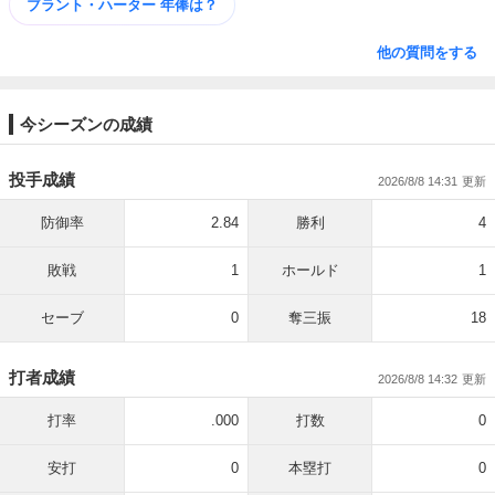
ブラント・ハーター 年俸は？
他の質問をする
今シーズンの成績
投手成績
2026/8/8 14:31
防御率
2.84
勝利
4
敗戦
1
ホールド
1
セーブ
0
奪三振
18
打者成績
2026/8/8 14:32
打率
.000
打数
0
安打
0
本塁打
0