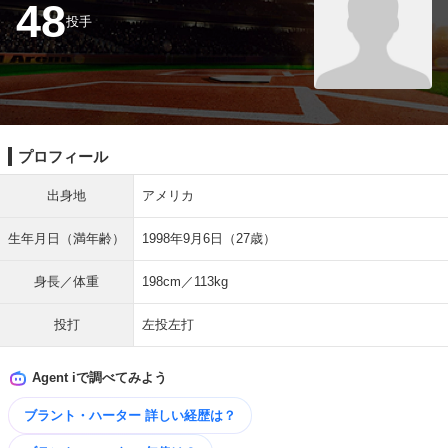
48
投手
プロフィール
出身地
アメリカ
生年月日（満年齢）
1998年9月6日（27歳）
身長／体重
198cm／113kg
投打
左投左打
Agent iで調べてみよう
ブラント・ハーター 詳しい​経歴は？