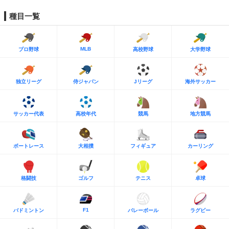
種目一覧
MLB
プロ野球
高校野球
大学野球
独立リーグ
侍ジャパン
Jリーグ
海外サッカー
サッカー代表
高校年代
競馬
地方競馬
ボートレース
大相撲
フィギュア
カーリング
格闘技
ゴルフ
テニス
卓球
F1
バドミントン
バレーボール
ラグビー