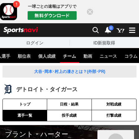
一球ごとの速報はアプリで
閉じる
sports
検索
通知
i
ログイン
ID新規取得
人選手
順位表
個人成績
チーム
動画
ニュース
コラム
大谷･岡本･村上の凄さとは？(外部･PR)
デトロイト・タイガース
トップ
日程・結果
対戦成績
選手一覧
投手成績
打撃成績
ブラント・ハーター