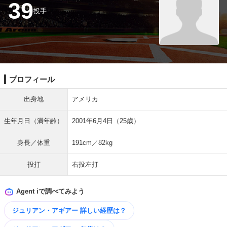
39
投手
プロフィール
出身地
アメリカ
生年月日（満年齢）
2001年6月4日（25歳）
身長／体重
191cm／82kg
投打
右投左打
Agent iで調べてみよう
ジュリアン・アギアー 詳しい​経歴は？