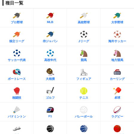
種目一覧
MLB
プロ野球
高校野球
大学野球
独立リーグ
侍ジャパン
Jリーグ
海外サッカー
サッカー代表
高校年代
競馬
地方競馬
ボートレース
大相撲
フィギュア
カーリング
格闘技
ゴルフ
テニス
卓球
F1
バドミントン
バレーボール
ラグビー