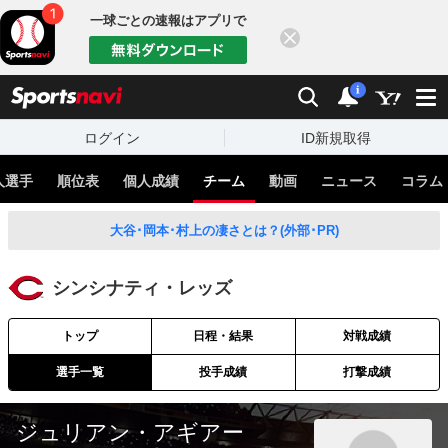
一球ごとの速報はアプリで
閉じる
sports
検索
通知
i
ログイン
ID新規取得
人選手
順位表
個人成績
チーム
動画
ニュース
コラム
大谷･岡本･村上の凄さとは？(外部･PR)
シンシナティ・レッズ
トップ
日程・結果
対戦成績
選手一覧
投手成績
打撃成績
ジュリアン・アギアー