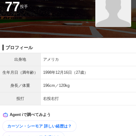
77
投手
プロフィール
出身地
アメリカ
生年月日（満年齢）
1998年12月16日（27歳）
身長／体重
196cm／120kg
投打
右投右打
Agent iで調べてみよう
カーソン・シーモア 詳しい​経歴は？