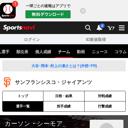
一球ごとの速報はアプリで
閉じる
sports
検索
通知
i
ログイン
ID新規取得
人選手
順位表
個人成績
チーム
動画
ニュース
コラム
大谷･岡本･村上の凄さとは？(外部･PR)
サンフランシスコ・ジャイアンツ
トップ
日程・結果
対戦成績
選手一覧
投手成績
打撃成績
カーソン・シーモア