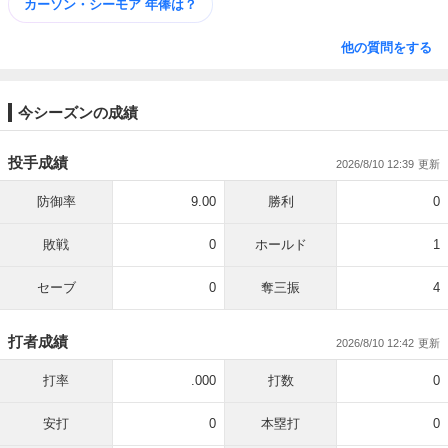
カーソン・シーモア 年俸は？
他の質問をする
今シーズンの成績
投手成績
2026/8/10 12:39
防御率
9.00
勝利
0
敗戦
0
ホールド
1
セーブ
0
奪三振
4
打者成績
2026/8/10 12:42
打率
.000
打数
0
安打
0
本塁打
0