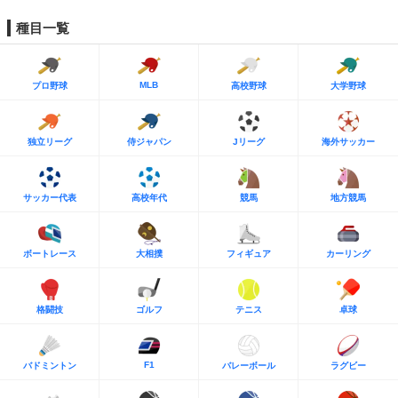
種目一覧
MLB
プロ野球
高校野球
大学野球
独立リーグ
侍ジャパン
Jリーグ
海外サッカー
サッカー代表
高校年代
競馬
地方競馬
ボートレース
大相撲
フィギュア
カーリング
格闘技
ゴルフ
テニス
卓球
F1
バドミントン
バレーボール
ラグビー