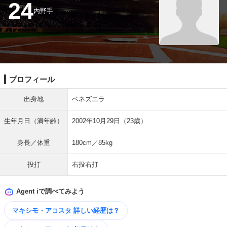
24
内野手
プロフィール
出身地
ベネズエラ
生年月日（満年齢）
2002年10月29日（23歳）
身長／体重
180cm／85kg
投打
右投右打
Agent iで調べてみよう
マキシモ・アコスタ 詳しい​経歴は？