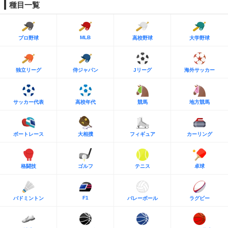
種目一覧
MLB
プロ野球
高校野球
大学野球
独立リーグ
侍ジャパン
Jリーグ
海外サッカー
サッカー代表
高校年代
競馬
地方競馬
ボートレース
大相撲
フィギュア
カーリング
格闘技
ゴルフ
テニス
卓球
F1
バドミントン
バレーボール
ラグビー