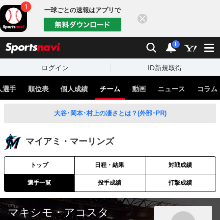
一球ごとの速報はアプリで
閉じる
sports
検索
通知
i
ログイン
ID新規取得
人選手
順位表
個人成績
チーム
動画
ニュース
コラム
大谷･岡本･村上の凄さとは？(外部･PR)
マイアミ・マーリンズ
トップ
日程・結果
対戦成績
選手一覧
投手成績
打撃成績
マキシモ・アコスタ