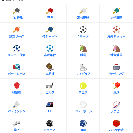
MLB
プロ野球
高校野球
大学野球
独立リーグ
侍ジャパン
Jリーグ
海外サッカー
サッカー代表
高校年代
競馬
地方競馬
ボートレース
大相撲
フィギュア
カーリング
格闘技
ゴルフ
テニス
卓球
F1
バドミントン
バレーボール
ラグビー
NBA
陸上
Bリーグ
バスケ代表