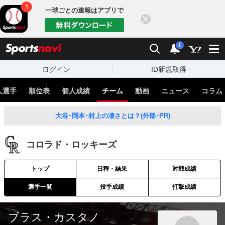
一球ごとの速報はアプリで
閉じる
sports
検索
通知
i
ログイン
ID新規取得
人選手
順位表
個人成績
チーム
動画
ニュース
コラム
大谷･岡本･村上の凄さとは？(外部･PR)
コロラド・ロッキーズ
トップ
日程・結果
対戦成績
選手一覧
投手成績
打撃成績
ブラス・カスタノ