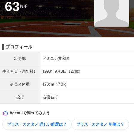
63
投手
プロフィール
出身地
ドミニカ共和国
生年月日（満年齢）
1998年9月8日（27歳）
身長／体重
178cm／73kg
投打
右投右打
Agent iで調べてみよう
ブラス・カスタノ 詳しい​経歴は？
ブラス・カスタノ 年俸は？