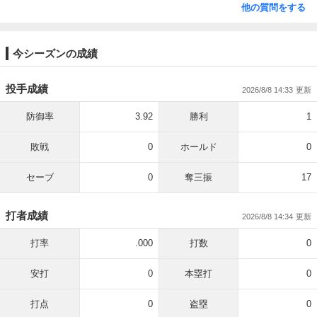
他の質問をする
今シーズンの成績
投手成績
2026/8/8 14:33
防御率
3.92
勝利
1
敗戦
0
ホールド
0
セーブ
0
奪三振
17
打者成績
2026/8/8 14:34
打率
.000
打数
0
安打
0
本塁打
0
打点
0
盗塁
0