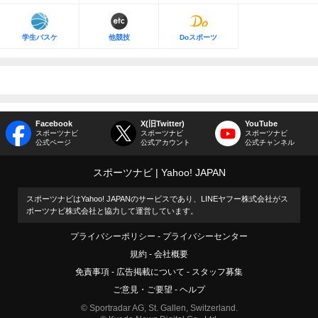
学生バスケ
他競技
Doスポーツ
Facebook
X(旧Twitter)
YouTube
スポーツナビ
スポーツナビ
スポーツナビ
公式ページ
公式アカウント
公式チャンネル
スポーツナビ
Yahoo! JAPAN
スポーツナビはYahoo! JAPANのサービスであり、LINEヤフー株式会社がス
ポーツナビ株式会社と協力して運営しています。
プライバシーポリシー
プライバシーセンター
規約
会社概要
免責事項
広告掲載について
スタッフ募集
ご意見・ご要望
ヘルプ
© Sportradar AG, St. Gallen, Switzerland.