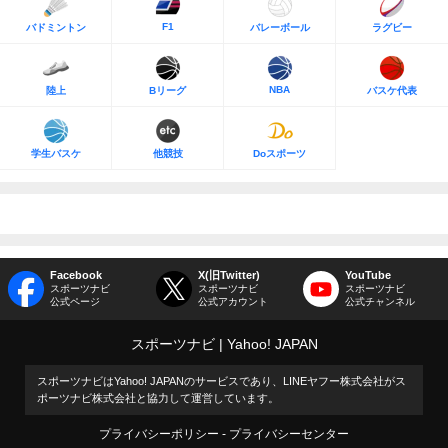
F1
バドミントン
バレーボール
ラグビー
NBA
陸上
Bリーグ
バスケ代表
学生バスケ
他競技
Doスポーツ
Facebook
X(旧Twitter)
YouTube
スポーツナビ
スポーツナビ
スポーツナビ
公式ページ
公式アカウント
公式チャンネル
スポーツナビ
Yahoo! JAPAN
スポーツナビはYahoo! JAPANのサービスであり、LINEヤフー株式会社がス
ポーツナビ株式会社と協力して運営しています。
プライバシーポリシー
プライバシーセンター