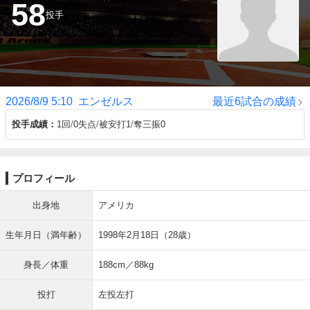
58
投手
2026/8/9 5:10
エンゼルス
最近6試合の成績
投手成績
1回
0失点
被安打1
奪三振0
プロフィール
出身地
アメリカ
生年月日（満年齢）
1998年2月18日（28歳）
身長／体重
188cm／88kg
投打
左投左打