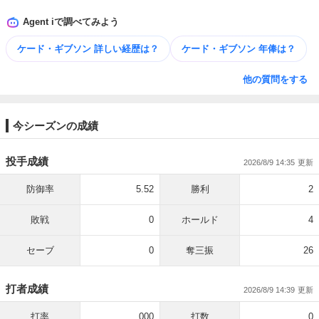
Agent iで調べてみよう
ケード・ギブソン 詳しい​経歴は？
ケード・ギブソン 年俸は？
他の質問をする
今シーズンの成績
投手成績
2026/8/9 14:35
防御率
5.52
勝利
2
敗戦
0
ホールド
4
セーブ
0
奪三振
26
打者成績
2026/8/9 14:39
打率
.000
打数
0