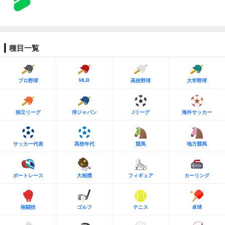
種目一覧
MLB
プロ野球
高校野球
大学野球
独立リーグ
侍ジャパン
Jリーグ
海外サッカー
サッカー代表
高校年代
競馬
地方競馬
ボートレース
大相撲
フィギュア
カーリング
格闘技
ゴルフ
テニス
卓球