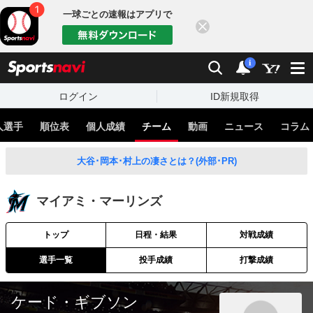
一球ごとの速報はアプリで
閉じる
sports
検索
通知
i
ログイン
ID新規取得
人選手
順位表
個人成績
チーム
動画
ニュース
コラム
大谷･岡本･村上の凄さとは？(外部･PR)
マイアミ・マーリンズ
トップ
日程・結果
対戦成績
選手一覧
投手成績
打撃成績
ケード・ギブソン