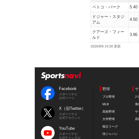
ペトコ・パーク
5.40
ドジャー・スタジ
4.50
アム
クアーズ・フィー
3.86
ルド
2026/8/6 14:28
Facebook
野球
サ
スポーツナビ
プロ野球
J
公式ページ
MLB
海
X（旧Twitter）
高校野球
サ
スポーツナビ
公式アカウント
大学野球
高
独立リーグ
YouTube
スポーツナビ
侍ジャパン
公式チャンネル