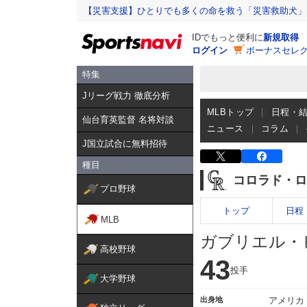
【災害支援】ひとりでも多くの命を救う「災害救助犬」
IDでもっと便利に
新規取得
ログイン
ボーナスセレク
特集
Jリーグ戦力 徹底分析
MLBトップ
日程・
仙台育英監督 名将対談
ニュース
コラム
J国立試合に無料招待
種目
コロラド・ロ
プロ野球
トップ
日程
MLB
ガブリエル・
高校野球
43
投手
大学野球
出身地
アメリカ