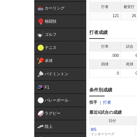
打者
被安打
カーリング
121
26
格闘技
打者成績
ゴルフ
打率
試合
テニス
.000
卓球
四球
死球
0
バドミントン
F1
条件別成績
バレーボール
投手
打者
最近6試合の成績
ラグビー
日付
陸上
8/5
インターリーグ