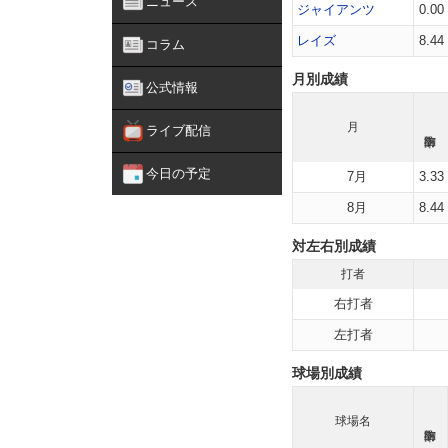
ニュース
ジャイアンツ
0.00
レイズ
8.44
コラム
月別成績
公式情報
月
ライブ配信
今日の予定
7月
3.33
8月
8.44
対左右別成績
打者
右打者
左打者
球場別成績
球場名