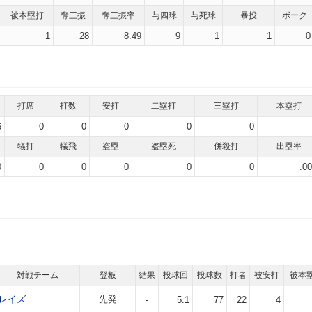
被本塁打
奪三振
奪三振率
与四球
与死球
暴投
ボーク
1
28
8.49
9
1
1
0
打席
打数
安打
二塁打
三塁打
本塁打
6
0
0
0
0
0
犠打
犠飛
盗塁
盗塁死
併殺打
出塁率
0
0
0
0
0
0
.0
対戦チーム
登板
結果
投球回
投球数
打者
被安打
被本
レイズ
先発
-
5.1
77
22
4