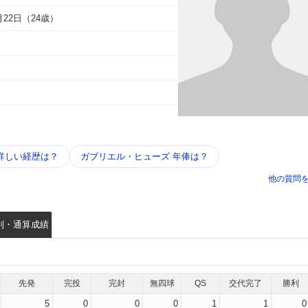
8月22日（24歳）
う
詳しい​経歴は？
ガブリエル・ヒューズ 年俸は？
他の質問
別・通算成績
先発
完投
完封
無四球
QS
交代完了
勝利
5
0
0
0
1
1
0