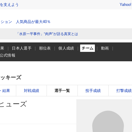
を支えよう
Yahoo
ション 人気商品が最大40％
「水原一平事件」“肉声”が語る真実とは
結果
日本人選手
順位表
個人成績
チーム
動画
公式情報
ッキーズ
・結果
対戦成績
選手一覧
投手成績
打撃成績
ヒューズ