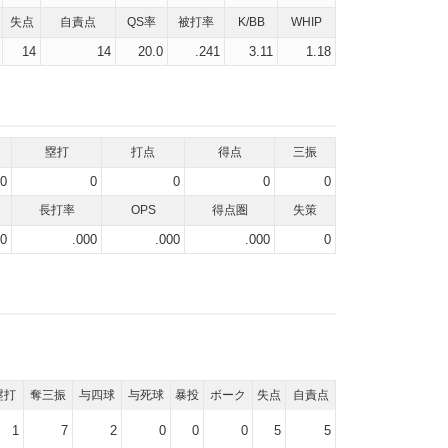
失点
自責点
QS率
被打率
K/BB
WHIP
14
14
20.0
.241
3.11
1.18
塁打
打点
得点
三振
0
0
0
0
0
長打率
OPS
得点圏
失策
00
.000
.000
.000
0
塁打
奪三振
与四球
与死球
暴投
ボーク
失点
自責点
1
7
2
0
0
0
5
5