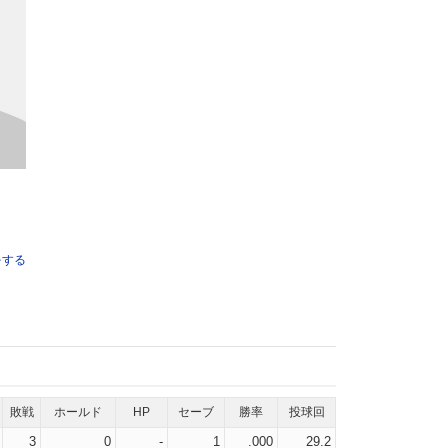
をする
敗戦
ホールド
HP
セーブ
勝率
投球回
3
0
-
1
.000
29.2