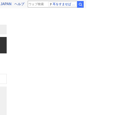
! JAPAN
ヘルプ
耳をすませば スタジオジブリ
検索