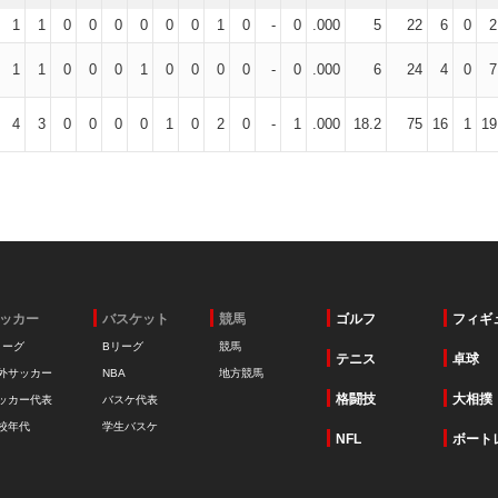
1
1
0
0
0
0
0
0
1
0
-
0
.000
5
22
6
0
2
1
1
0
0
0
1
0
0
0
0
-
0
.000
6
24
4
0
7
4
3
0
0
0
0
1
0
2
0
-
1
.000
18.2
75
16
1
19
ッカー
バスケット
競馬
ゴルフ
フィギ
リーグ
Bリーグ
競馬
テニス
卓球
外サッカー
NBA
地方競馬
格闘技
大相撲
ッカー代表
バスケ代表
校年代
学生バスケ
NFL
ボート