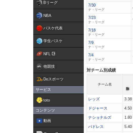
Bリーグ
7/30
ナ・リーグ
NBA
7/23
ナ・リーグ
バスケ代表
7/18
ナ・リーグ
学生バスケ
7/9
ナ・リーグ
NFL
7/4
ナ・リーグ
他競技
対チーム別成績
Doスポーツ
チーム名
サービス
レッズ
3.38
toto
ドジャース
4.50
コンテンツ
ナショナルズ
1.80
動画
パドレス
5.40