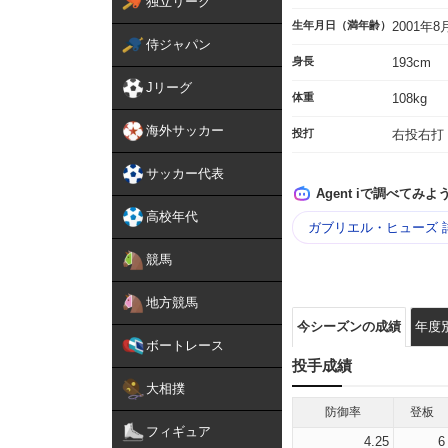
独立リーグ
生年月日（満年齢）
2001年
侍ジャパン
身長
193cm
Jリーグ
体重
108kg
海外サッカー
投打
右投右打
サッカー代表
Agent iで調べてみよ
高校年代
ガブリエル・ヒューズ 
競馬
地方競馬
今シーズンの成績
年度
ボートレース
投手成績
大相撲
防御率
登板
フィギュア
4.25
6