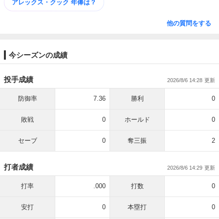
アレックス・クック 年俸は？
他の質問をする
今シーズンの成績
投手成績
2026/8/6 14:28
防御率
7.36
勝利
0
敗戦
0
ホールド
0
セーブ
0
奪三振
2
打者成績
2026/8/6 14:29
打率
.000
打数
0
安打
0
本塁打
0