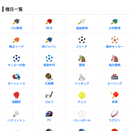
種目一覧
MLB
プロ野球
高校野球
大学野球
独立リーグ
侍ジャパン
Jリーグ
海外サッカー
サッカー代表
高校年代
競馬
地方競馬
ボートレース
大相撲
フィギュア
カーリング
格闘技
ゴルフ
テニス
卓球
F1
バドミントン
バレーボール
ラグビー