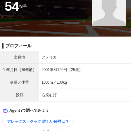
54
投手
プロフィール
出身地
アメリカ
生年月日（満年齢）
2001年3月29日（25歳）
身長／体重
188cm／100kg
投打
右投右打
Agent iで調べてみよう
アレックス・クック 詳しい​経歴は？