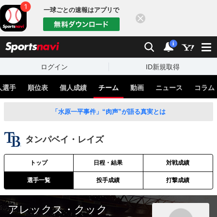
一球ごとの速報はアプリで
閉じる
sports
検索
通知
i
ログイン
ID新規取得
人選手
順位表
個人成績
チーム
動画
ニュース
コラム
「水原一平事件」“肉声”が語る真実とは
タンパベイ・レイズ
トップ
日程・結果
対戦成績
選手一覧
投手成績
打撃成績
アレックス・クック