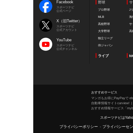
Facebook
野球
サ
スポーツナビ
プロ野球
J
公式ページ
MLB
海
X（旧Twitter）
高校野球
サ
スポーツナビ
公式アカウント
大学野球
高
独立リーグ
YouTube
スポーツナビ
侍ジャパン
公式チャンネル
ライブ
to
おすすめサービス
マンガもお得にPayPayで eboo
自動車情報サイトcarview!
おすすめ情報サービス「mybe
スポーツナビはYah
プライバシーポリシー
-
プライバシーセ