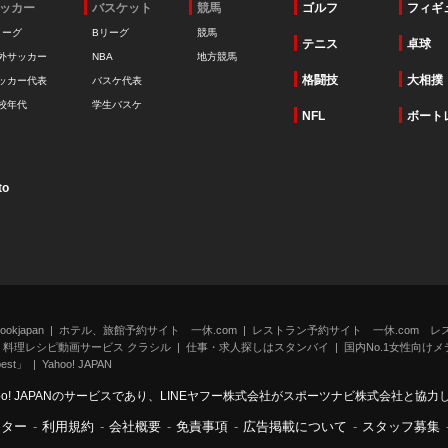
ッカー
バスケット
競馬
ゴルフ
フィギ
リーグ
Bリーグ
競馬
テニス
卓球
外サッカー
NBA
地方競馬
格闘技
大相撲
ッカー代表
バスケ代表
校年代
学生バスケ
NFL
ボート
to
kjapan
ホテル、旅館予約サイト 一休.com
レストラン予約サイト 一休.com レ
料理レシピ動画サービス クラシル
仕事・求人探しはスタンバイ
国内No.1女性向けメデ
st」
Yahoo! JAPAN
oo! JAPANのサービスであり、LINEヤフー株式会社がスポーツナビ株式会社と協
ンター
-
利用規約
-
会社概要
-
免責事項
-
広告掲載について
-
スタッフ募集