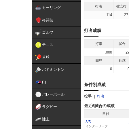
打者
被安打
カーリング
114
27
格闘技
打者成績
ゴルフ
打率
試合
テニス
.000
2
卓球
四球
死球
0
バドミントン
F1
条件別成績
バレーボール
投手
打者
最近6試合の成績
ラグビー
日付
陸上
8/5
インターリーグ