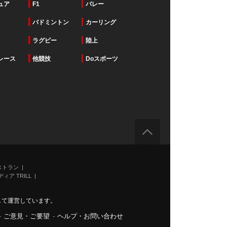
ュア
F1
バレー
バドミントン
カーリング
ラグビー
陸上
レース
他競技
Doスポーツ
ストラン
ィア TRILL
力して運営しています。
-
ご意見・ご要望
-
ヘルプ・お問い合わせ