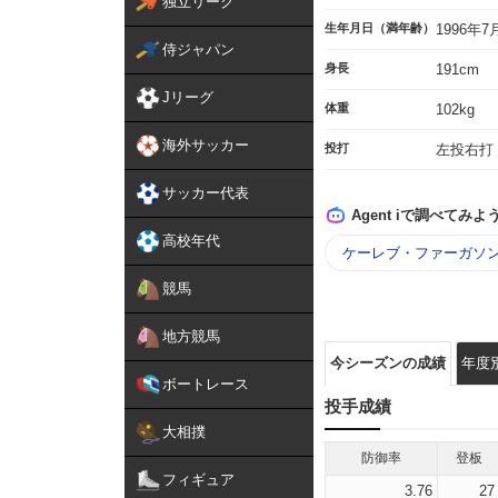
独立リーグ
生年月日（満年齢）
1996年
侍ジャパン
身長
191cm
Jリーグ
体重
102kg
海外サッカー
投打
左投右打
サッカー代表
Agent iで調べてみよ
高校年代
ケーレブ・ファーガソン
競馬
地方競馬
今シーズンの成績
年度
ボートレース
投手成績
大相撲
防御率
登板
フィギュア
3.76
27