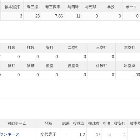
被本塁打
奪三振
奪三振率
与四球
与死球
暴投
ボーク
3
23
7.86
11
0
0
0
打席
打数
安打
二塁打
三塁打
本塁打
7
0
0
0
0
0
犠打
犠飛
盗塁
盗塁死
併殺打
出塁率
0
0
0
0
0
0
.0
対戦チーム
登板
結果
投球回
投球数
打者
被安打
被本
ヤンキース
交代完了
-
1.2
17
5
1