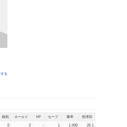
をする
敗戦
ホールド
HP
セーブ
勝率
投球回
0
3
-
1
1.000
26.1