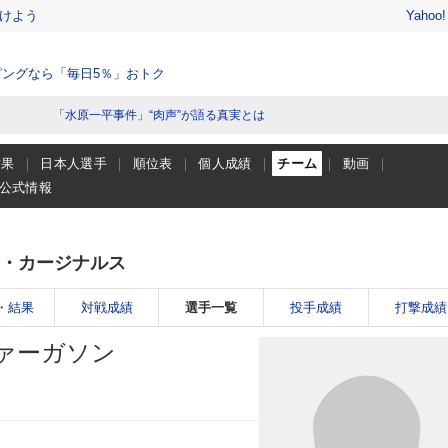
けよう
Yahoo
ングなら「毎日5％」おトク
「水原一平事件」“肉声”が語る真実とは
結果
日本人選手
順位表
個人成績
チーム
動画
公式情報
・カージナルス
・結果
対戦成績
選手一覧
投手成績
打撃成績
ァーガソン