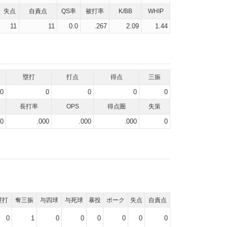
失点
自責点
QS率
被打率
K/BB
WHIP
11
11
0.0
.267
2.09
1.44
塁打
打点
得点
三振
0
0
0
0
0
長打率
OPS
得点圏
失策
00
.000
.000
.000
0
塁打
奪三振
与四球
与死球
暴投
ボーク
失点
自責点
0
1
0
0
0
0
0
0