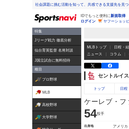
社会課題に挑む活動を知って、共感できる支援先を見つ
IDでもっと便利に
新規取得
ログイン
ヤフーショッピ
特集
Jリーグ戦力 徹底分析
MLBトップ
日程・
仙台育英監督 名将対談
ニュース
コラム
J国立試合に無料招待
種目
セントルイス
プロ野球
トップ
日程
MLB
ケーレブ・フ
高校野球
54
投手
大学野球
出身地
アメリカ