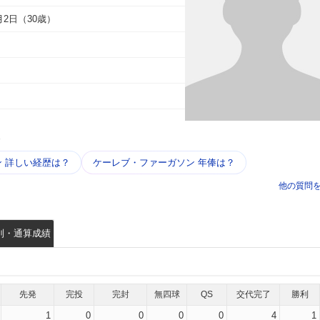
7月2日（30歳）
う
 詳しい​経歴は？
ケーレブ・ファーガソン 年俸は？
他の質問
別・通算成績
先発
完投
完封
無四球
QS
交代完了
勝利
1
0
0
0
0
4
1