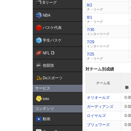
Bリーグ
8/2
ナ・リーグ
NBA
8/1
ナ・リーグ
バスケ代表
7/30
インターリーグ
学生バスケ
7/29
インターリーグ
NFL
7/25
ナ・リーグ
他競技
対チーム別成績
Doスポーツ
チーム名
サービス
オリオールズ
0.0
toto
ガーディアンズ
0.0
コンテンツ
ロイヤルズ
0.0
動画
ブリュワーズ
0.0