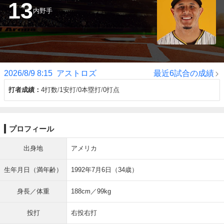
13
内野手
2026/8/9 8:15
アストロズ
最近6試合の成績
打者成績
4打数
1安打
0本塁打
0打点
プロフィール
出身地
アメリカ
生年月日（満年齢）
1992年7月6日（34歳）
身長／体重
188cm／99kg
投打
右投右打