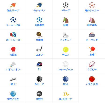
独立リーグ
侍ジャパン
Jリーグ
海外サッカー
サッカー代表
高校年代
競馬
地方競馬
ボートレース
大相撲
フィギュア
カーリング
格闘技
ゴルフ
テニス
卓球
F1
バドミントン
バレーボール
ラグビー
NBA
陸上
Bリーグ
バスケ代表
学生バスケ
他競技
Doスポーツ