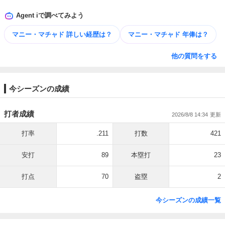
Agent iで調べてみよう
マニー・マチャド 詳しい​経歴は？
マニー・マチャド 年俸は？
他の質問をする
今シーズンの成績
打者成績
2026/8/8 14:34
打率
.211
打数
421
安打
89
本塁打
23
打点
70
盗塁
2
今シーズンの成績一覧