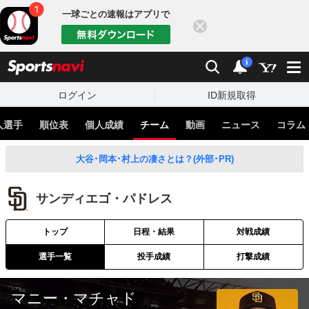
一球ごとの速報はアプリで
閉じる
sports
検索
通知
i
ログイン
ID新規取得
人選手
順位表
個人成績
チーム
動画
ニュース
コラム
大谷･岡本･村上の凄さとは？(外部･PR)
サンディエゴ・パドレス
トップ
日程・結果
対戦成績
選手一覧
投手成績
打撃成績
マニー・マチャド