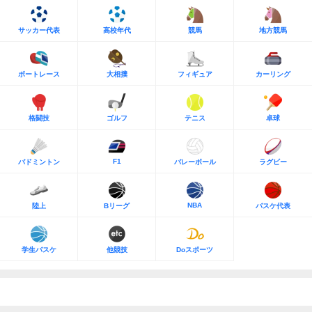
サッカー代表
高校年代
競馬
地方競馬
ボートレース
大相撲
フィギュア
カーリング
格闘技
ゴルフ
テニス
卓球
F1
バドミントン
バレーボール
ラグビー
NBA
陸上
Bリーグ
バスケ代表
学生バスケ
他競技
Doスポーツ