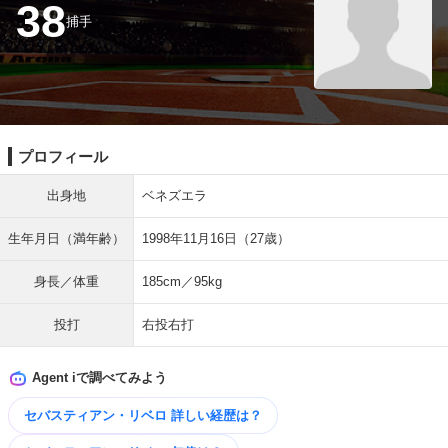
38
捕手
プロフィール
出身地
ベネズエラ
生年月日（満年齢）
1998年11月16日（27歳）
身長／体重
185cm／95kg
投打
右投右打
Agent iで調べてみよう
セバスティアン・リベロ 詳しい​経歴は？