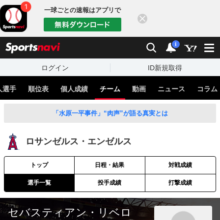
一球ごとの速報はアプリで
閉じる
sports
検索
通知
i
ログイン
ID新規取得
人選手
順位表
個人成績
チーム
動画
ニュース
コラム
「水原一平事件」“肉声”が語る真実とは
ロサンゼルス・エンゼルス
トップ
日程・結果
対戦成績
選手一覧
投手成績
打撃成績
セバスティアン・リベロ