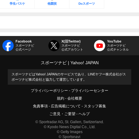
学生バスケ
他競技
Doスポーツ
Facebook
X(旧Twitter)
YouTube
スポーツナビ
スポーツナビ
スポーツナビ
公式ページ
公式アカウント
公式チャンネル
スポーツナビ
Yahoo! JAPAN
スポーツナビはYahoo! JAPANのサービスであり、LINEヤフー株式会社がス
ポーツナビ株式会社と協力して運営しています。
プライバシーポリシー
プライバシーセンター
規約
会社概要
免責事項
広告掲載について
スタッフ募集
ご意見・ご要望
ヘルプ
© Sportradar AG, St. Gallen, Switzerland.
© Kyodo News Digital Co., Ltd.
© Getty Images
© Sportsnavi