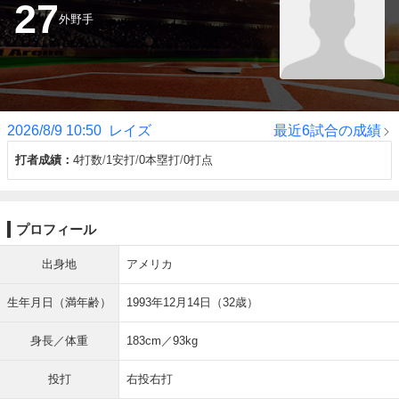
27
外野手
2026/8/9 10:50
レイズ
最近6試合の成績
打者成績
4打数
1安打
0本塁打
0打点
プロフィール
出身地
アメリカ
生年月日（満年齢）
1993年12月14日（32歳）
身長／体重
183cm／93kg
投打
右投右打