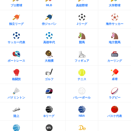
MLB
プロ野球
高校野球
大学野球
独立リーグ
侍ジャパン
Jリーグ
海外サッカー
サッカー代表
高校年代
競馬
地方競馬
ボートレース
大相撲
フィギュア
カーリング
格闘技
ゴルフ
テニス
卓球
F1
バドミントン
バレーボール
ラグビー
NBA
陸上
Bリーグ
バスケ代表