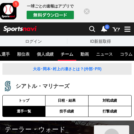
一球ごとの速報はアプリで
閉じる
sports
検索
通知
i
ログイン
ID新規取得
人選手
順位表
個人成績
チーム
動画
ニュース
コラム
大谷･岡本･村上の凄さとは？(外部･PR)
シアトル・マリナーズ
トップ
日程・結果
対戦成績
選手一覧
投手成績
打撃成績
テーラー・ウォード