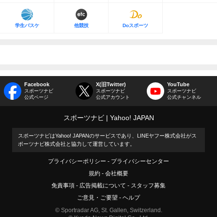
学生バスケ
他競技
Doスポーツ
Facebook
X(旧Twitter)
YouTube
スポーツナビ
スポーツナビ
スポーツナビ
公式ページ
公式アカウント
公式チャンネル
スポーツナビ
Yahoo! JAPAN
スポーツナビはYahoo! JAPANのサービスであり、LINEヤフー株式会社がス
ポーツナビ株式会社と協力して運営しています。
プライバシーポリシー
プライバシーセンター
規約
会社概要
免責事項
広告掲載について
スタッフ募集
ご意見・ご要望
ヘルプ
© Sportradar AG, St. Gallen, Switzerland.