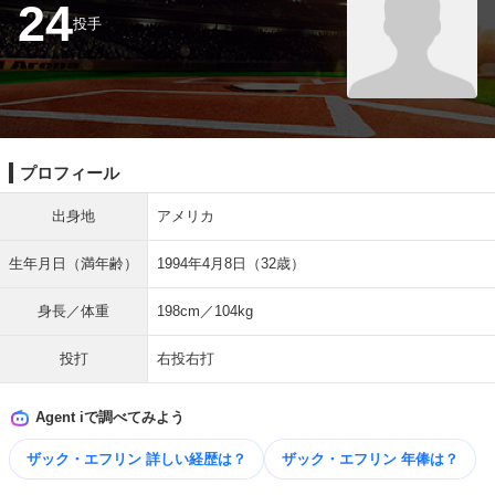
24
投手
プロフィール
出身地
アメリカ
生年月日（満年齢）
1994年4月8日（32歳）
身長／体重
198cm／104kg
投打
右投右打
Agent iで調べてみよう
ザック・エフリン 詳しい​経歴は？
ザック・エフリン 年俸は？