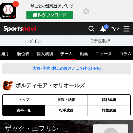
一球ごとの速報はアプリで
閉じる
sports
検索
通知
i
ログイン
ID新規取得
人選手
順位表
個人成績
チーム
動画
ニュース
コラム
大谷･岡本･村上の凄さとは？(外部･PR)
ボルティモア・オリオールズ
トップ
日程・結果
対戦成績
選手一覧
投手成績
打撃成績
ザック・エフリン