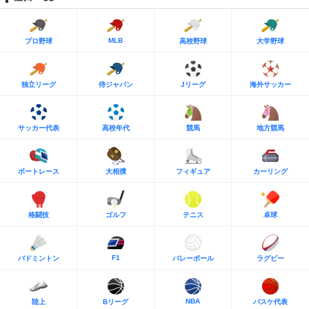
MLB
プロ野球
高校野球
大学野球
独立リーグ
侍ジャパン
Jリーグ
海外サッカー
サッカー代表
高校年代
競馬
地方競馬
ボートレース
大相撲
フィギュア
カーリング
格闘技
ゴルフ
テニス
卓球
F1
バドミントン
バレーボール
ラグビー
NBA
陸上
Bリーグ
バスケ代表