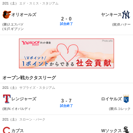
2/21（土）
エド・スミス・スタジアム
オリオールズ
ヤンキース
-
2
0
試合終了
(勝)J.エスパド
(敗)B.ハナー
(Ｓ)T.ギブソン
オープン戦カクタスリーグ
2/21（土）
サプライズ・スタジアム
レンジャーズ
ロイヤルズ
-
3
7
試合終了
(敗)N.イオバルディ
(勝)S.コレック
2/21（土）
スローン・パーク
カブス
Wソックス