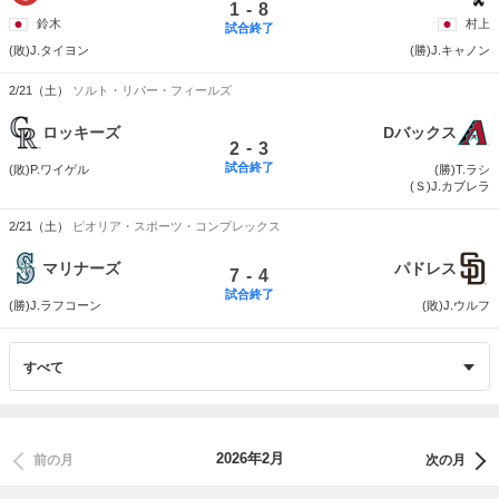
-
1
8
鈴木
村上
試合終了
(敗)J.タイヨン
(勝)J.キャノン
2/21（土）
ソルト・リバー・フィールズ
ロッキーズ
Dバックス
-
2
3
試合終了
(敗)P.ワイゲル
(勝)T.ラシ
(Ｓ)J.カブレラ
2/21（土）
ピオリア・スポーツ・コンプレックス
マリナーズ
パドレス
-
7
4
試合終了
(勝)J.ラフコーン
(敗)J.ウルフ
2026年2月
前の月
次の月