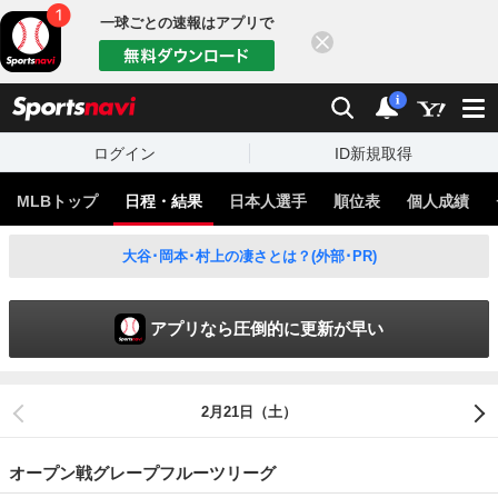
一球ごとの速報はアプリで
閉じる
sports
検索
通知
i
ログイン
ID新規取得
MLBトップ
日程・結果
日本人選手
順位表
個人成績
大谷･岡本･村上の凄さとは？(外部･PR)
アプリなら圧倒的に更新が早い
2月21日（土）
オープン戦グレープフルーツリーグ