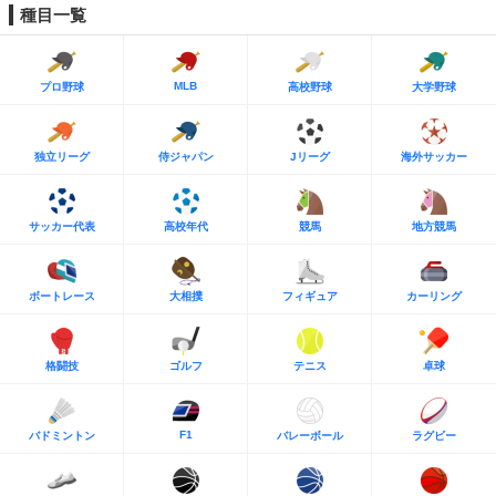
種目一覧
MLB
プロ野球
高校野球
大学野球
独立リーグ
侍ジャパン
Jリーグ
海外サッカー
サッカー代表
高校年代
競馬
地方競馬
ボートレース
大相撲
フィギュア
カーリング
格闘技
ゴルフ
テニス
卓球
F1
バドミントン
バレーボール
ラグビー