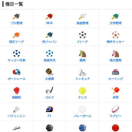
種目一覧
MLB
プロ野球
高校野球
大学野球
独立リーグ
侍ジャパン
Jリーグ
海外サッカー
サッカー代表
高校年代
競馬
地方競馬
ボートレース
大相撲
フィギュア
カーリング
格闘技
ゴルフ
テニス
卓球
F1
バドミントン
バレーボール
ラグビー