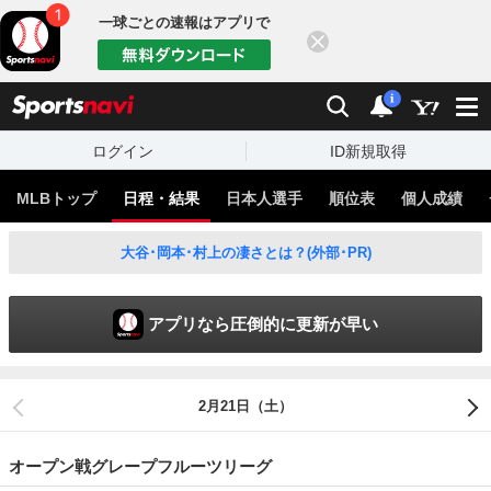
一球ごとの速報はアプリで
閉じる
sports
検索
通知
i
ログイン
ID新規取得
MLBトップ
日程・結果
日本人選手
順位表
個人成績
大谷･岡本･村上の凄さとは？(外部･PR)
アプリなら圧倒的に更新が早い
2月21日（土）
オープン戦グレープフルーツリーグ