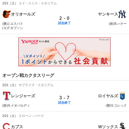
2/21（土）
エド・スミス・スタジアム
オリオールズ
ヤンキース
-
2
0
試合終了
(勝)J.エスパド
(敗)B.ハナー
(Ｓ)T.ギブソン
オープン戦カクタスリーグ
2/21（土）
サプライズ・スタジアム
レンジャーズ
ロイヤルズ
-
3
7
試合終了
(敗)N.イオバルディ
(勝)S.コレック
2/21（土）
スローン・パーク
カブス
Wソックス