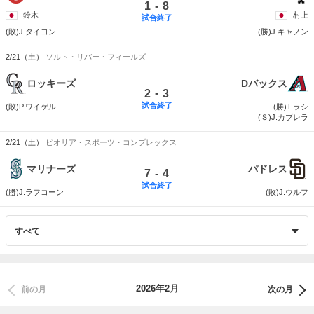
-
1
8
鈴木
村上
試合終了
(敗)J.タイヨン
(勝)J.キャノン
2/21（土）
ソルト・リバー・フィールズ
ロッキーズ
Dバックス
-
2
3
試合終了
(敗)P.ワイゲル
(勝)T.ラシ
(Ｓ)J.カブレラ
2/21（土）
ピオリア・スポーツ・コンプレックス
マリナーズ
パドレス
-
7
4
試合終了
(勝)J.ラフコーン
(敗)J.ウルフ
2026年2月
前の月
次の月