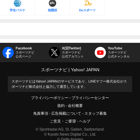
学生バスケ
他競技
Doスポーツ
Facebook
X(旧Twitter)
YouTube
スポーツナビ
スポーツナビ
スポーツナビ
公式ページ
公式アカウント
公式チャンネル
スポーツナビ
Yahoo! JAPAN
スポーツナビはYahoo! JAPANのサービスであり、LINEヤフー株式会社がス
ポーツナビ株式会社と協力して運営しています。
プライバシーポリシー
プライバシーセンター
規約
会社概要
免責事項
広告掲載について
スタッフ募集
ご意見・ご要望
ヘルプ
© Sportradar AG, St. Gallen, Switzerland.
© Kyodo News Digital Co., Ltd.
© Getty Images