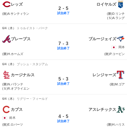
レッズ
ロイヤルズ
-
2
5
試合終了
(敗)A.サンティラン
(勝)D.リンチ
(Ｓ)A.ラング
6/4（木）
トゥルイスト・パーク
ブレーブス
ブルージェイズ
-
7
3
岡本
試合終了
(勝)H.ホームズ
(敗)P.コービン
6/4（木）
ブッシュ・スタジアム
カージナルス
レンジャーズ
-
5
3
試合終了
(勝)N.パランテ
(敗)M.ゴア
(Ｓ)R.オブライエン
6/4（木）
リグリー・フィールド
カブス
アスレチックス
-
4
5
鈴木
試合終了
(敗)E.ロバーツ
(勝)H.ハリス