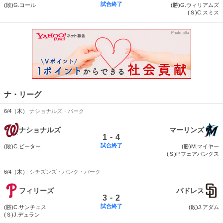
試合終了
(敗)G.コール
(勝)G.ウィリアムズ
(Ｓ)C.スミス
ナ・リーグ
6/4（木）
ナショナルズ・パーク
ナショナルズ
マーリンズ
-
1
4
試合終了
(敗)C.ビーター
(勝)M.マイヤー
(Ｓ)P.フェアバンクス
6/4（木）
シチズンズ・バンク・パーク
フィリーズ
パドレス
-
3
2
試合終了
(勝)C.サンチェス
(敗)J.アダム
(Ｓ)J.デュラン