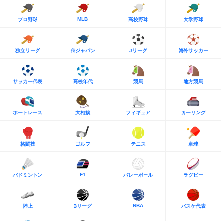
MLB
プロ野球
高校野球
大学野球
独立リーグ
侍ジャパン
Jリーグ
海外サッカー
サッカー代表
高校年代
競馬
地方競馬
ボートレース
大相撲
フィギュア
カーリング
格闘技
ゴルフ
テニス
卓球
F1
バドミントン
バレーボール
ラグビー
NBA
陸上
Bリーグ
バスケ代表