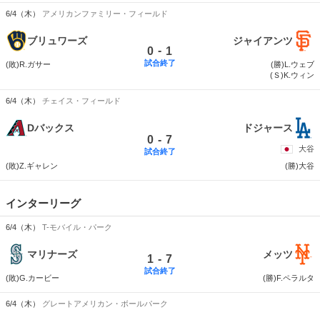
6/4（木）
アメリカンファミリー・フィールド
ブリュワーズ
ジャイアンツ
-
0
1
試合終了
(敗)R.ガサー
(勝)L.ウェブ
(Ｓ)K.ウィン
6/4（木）
チェイス・フィールド
Dバックス
ドジャース
-
0
7
大谷
試合終了
(敗)Z.ギャレン
(勝)大谷
インターリーグ
6/4（木）
T-モバイル・パーク
マリナーズ
メッツ
-
1
7
試合終了
(敗)G.カービー
(勝)F.ペラルタ
6/4（木）
グレートアメリカン・ボールパーク