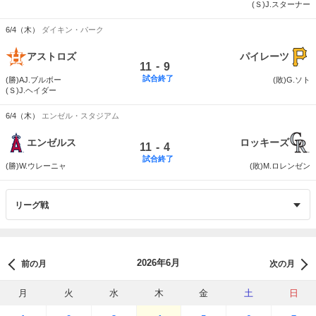
(Ｓ)J.スターナー
6/4（木）
ダイキン・パーク
アストロズ
パイレーツ
-
11
9
試合終了
(勝)AJ.ブルボー
(敗)G.ソト
(Ｓ)J.ヘイダー
6/4（木）
エンゼル・スタジアム
エンゼルス
ロッキーズ
-
11
4
試合終了
(勝)W.ウレーニャ
(敗)M.ロレンゼン
2026年6月
前の月
次の月
月
火
水
木
金
土
日