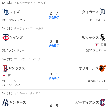
6/4（木）
トロピカーナ・フィールド
レイズ
タイガース
-
2
7
試合終了
(敗)N.マルティネス
(勝)T.メルトン
6/4（木）
ターゲット・フィールド
ツインズ
Wソックス
-
0
8
西田
試合終了
(敗)T.ブラッドリー
(勝)E.フェディー
6/4（木）
フェンウェイ・パーク
Rソックス
オリオールズ
-
8
1
吉田
試合終了
(勝)P.トーリ
(敗)C.バシット
(Ｓ)R.ワトソン
6/4（木）
ヤンキー・スタジアム
ヤンキース
ガーディアンズ
-
4
5