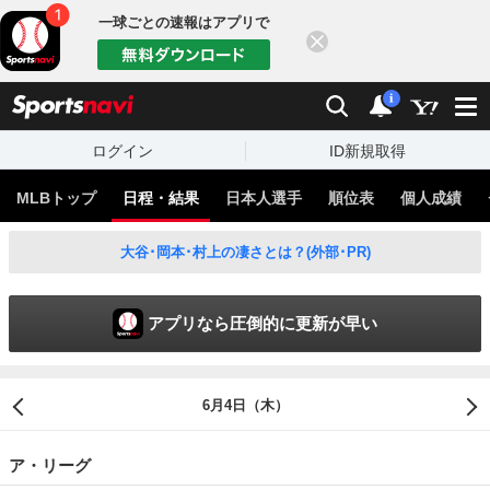
一球ごとの速報はアプリで
閉じる
sports
検索
通知
i
ログイン
ID新規取得
MLBトップ
日程・結果
日本人選手
順位表
個人成績
大谷･岡本･村上の凄さとは？(外部･PR)
アプリなら圧倒的に更新が早い
6月4日（木）
ア・リーグ