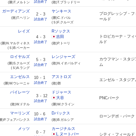
試合終了
(勝)T.メルトン
(敗)T.ブラッドリー
ガーディアンズ
ヤンキース
プログレッシブ・フ
2
-
3
(敗)T.ヘリン
(勝)C.ドバル
ールド
試合終了
(Ｓ)F.クルーズ
レイズ
Rソックス
トロピカーナ・フィ
吉田
4
-
3
ルド
試合終了
(勝)N.マルティネス
(敗)P.トーリ
(Ｓ)B.ベーカー
ロイヤルズ
レンジャーズ
カウフマン・スタジ
5
-
3
(勝)S.クルーズ
(敗)N.イオバルディ
ム
試合終了
(Ｓ)A.ラング
エンゼルス
アストロズ
10
-
1
エンゼル・スタジア
試合終了
(勝)W.ウレーニャ
(敗)鄧
パイレーツ
ドジャース
3
-
12
大谷
PNCパーク
試合終了
(敗)W.ドテル
(勝)W.クライン
マーリンズ
Dバックス
10
-
6
ローンデポ・パーク
試合終了
(勝)P.フェアバンクス
(敗)B.ガルシア
メッツ
カージナルス
0
-
7
L.ヌートバー
シティ・フィールド