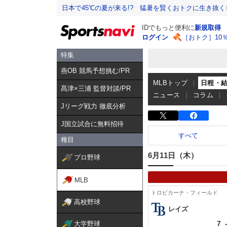
日本で45℃の夏が来る!? 猛暑を賢くおトクに生き抜く
IDでもっと便利に
新規取得
ログイン
［おトク］10
特集
燕OB 競馬予想挑む/PR
MLBトップ
日程・
髙津×三浦 監督対談/PR
ニュース
コラム
Jリーグ戦力 徹底分析
J国立試合に無料招待
すべて
種目
6月11日（木）
プロ野球
MLB
トロピカーナ・フィールド
高校野球
レイズ
7
大学野球