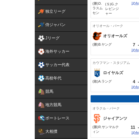
(勝)D.
試合
(Ｓ)G.ク
ラスム
レビンジ
独立リーグ
セン
ャー
侍ジャパン
オリオール・パーク
オリオールズ
Jリーグ
7
(勝)B.ヤング
試合
海外サッカー
カウフマン・スタジアム
サッカー代表
ロイヤルズ
高校年代
4
(敗)A.ラング
試合
競馬
地方競馬
オラクル・パーク
ボートレース
ジャイアンツ
11
(勝)R.サンマルテ
大相撲
ィン
試合