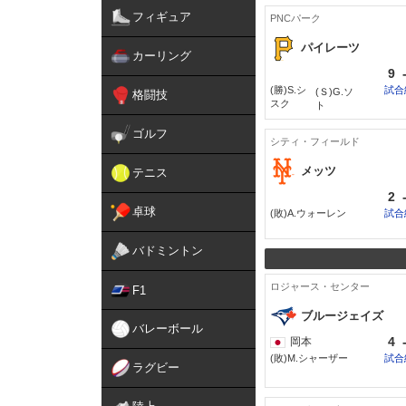
フィギュア
PNCパーク
パイレーツ
カーリング
9
(勝)S.シ
試合
(Ｓ)G.ソ
格闘技
スク
ト
ゴルフ
シティ・フィールド
メッツ
テニス
2
卓球
(敗)A.ウォーレン
試合
バドミントン
ロジャース・センター
F1
ブルージェイズ
バレーボール
4
岡本
(敗)M.シャーザー
試合
ラグビー