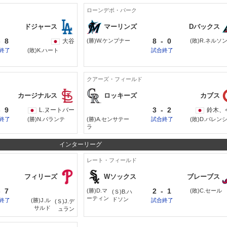
ローンデポ・パーク
ドジャース
マーリンズ
Dバックス
-
8
8
-
0
大谷
(勝)W.ケンプナー
(敗)R.ネルソ
終了
(敗)K.ハート
試合終了
クアーズ・フィールド
カージナルス
ロッキーズ
カブス
-
9
3
-
2
L.ヌートバー
鈴木、
終了
(勝)N.パランテ
(勝)A.センサテー
試合終了
(敗)D.パレン
ラ
インターリーグ
レート・フィールド
フィリーズ
Wソックス
ブレーブス
-
7
2
-
1
(勝)D.マ
(敗)C.セール
(Ｓ)B.ハ
ーティン
ドソン
終了
(勝)J.ル
試合終了
(Ｓ)J.デ
サルド
ュラン