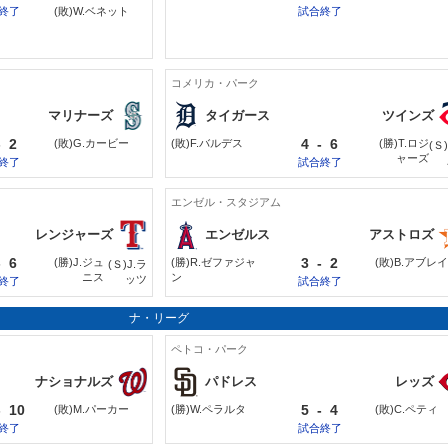
終了
(敗)W.ベネット
試合終了
コメリカ・パーク
マリナーズ
タイガース
ツインズ
-
2
4
-
6
(敗)G.カービー
(敗)F.バルデス
(勝)T.ロジ
(Ｓ
ャーズ
終了
試合終了
エンゼル・スタジアム
レンジャーズ
エンゼルス
アストロズ
-
6
3
-
2
(勝)J.ジュ
(勝)R.ゼファジャ
(敗)B.アブレ
(Ｓ)J.ラ
ニス
ン
ッツ
終了
試合終了
ナ・リーグ
ペトコ・パーク
ナショナルズ
パドレス
レッズ
-
10
5
-
4
(敗)M.パーカー
(勝)W.ペラルタ
(敗)C.ペティ
終了
試合終了