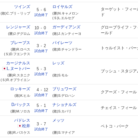
ツインズ
ロイヤルズ
ターゲット・フィー
5
-
6
(敗)C.プリ－リップ
(勝)N.キャメロン
ド
試合終了
(Ｓ)L.エルセグ
レンジャーズ
ガーディアンズ
グローブライフ・フ
10
-
0
ールド
試合終了
(勝)J.デグロム
(敗)J.カンティーヨ
ブレーブス
パイレーツ
3
-
2
トゥルイスト・パー
(勝)R.ロペス
(敗)B.チャンドラー
試合終了
(Ｓ)D.フエンテス
カージナルス
レッズ
L.ヌートバー
5
-
3
ブッシュ・スタジア
試合終了
(勝)R.スタニク
(敗)S.モル
(Ｓ)R.オブライエン
ロッキーズ
ブリュワーズ
4
-
12
クアーズ・フィール
試合終了
(敗)K.ヒル
(勝)S.デロハン
Dバックス
ナショナルズ
5
-
1
チェイス・フィール
試合終了
(勝)M.ソロカ
(敗)S.カバリ
パドレス
メッツ
3
-
7
松井
ペトコ・パーク
試合終了
(敗)R.バスケス
(勝)S.マナイア