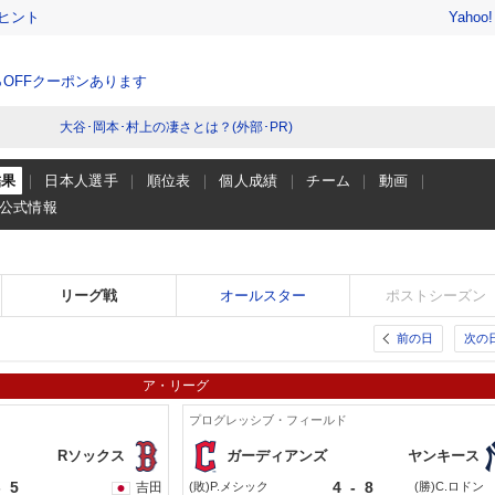
ヒント
Yahoo
％OFFクーポンあります
大谷･岡本･村上の凄さとは？(外部･PR)
結果
日本人選手
順位表
個人成績
チーム
動画
公式情報
リーグ戦
オールスター
ポストシーズン
前の日
次の
ア・リーグ
プログレッシブ・フィールド
Rソックス
ガーディアンズ
ヤンキース
-
5
4
-
8
吉田
(敗)P.メシック
(勝)C.ロドン