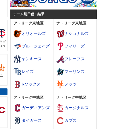
チーム別日程・結果
ア・リーグ東地区
ナ・リーグ東地区
オリオールズ
ナショナルズ
)Y.ゴ
ブルージェイズ
フィリーズ
メス
ヤンキース
ブレーブス
レイズ
マーリンズ
イユ
Rソックス
メッツ
ア・リーグ中地区
ナ・リーグ中地区
ガーディアンズ
カージナルス
タイガース
カブス