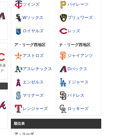
ツインズ
パイレーツ
Wソックス
ブリュワーズ
ン
ロイヤルズ
レッズ
ア・リーグ西地区
ナ・リーグ西地区
アストロズ
ジャイアンツ
今永
アスレチックス
Dバックス
シア
エンゼルス
ドジャース
マリナーズ
パドレス
レンジャーズ
ロッキーズ
順位表
ア・リーグ