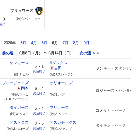
ブリュワーズ
-
3
(敗)C.パトリック
終了
2026年
3月
4月
5月
6月
7月
8月
9月
 前の週
6月8日（月） 〜 6月14日（日）
次の週 ＞＞
ヤンキース
Rソックス
6
-
1
吉田
ヤンキー・スタジア
試合終了
(勝)T.ヒル
(敗)J.スレーテン
ブルージェイズ
オリオールズ
岡本
6
-
4
ロジャース・センタ
試合終了
(勝)A.マッコ
(敗)S.バズ
(Ｓ)L.バーランド
タイガース
マリナーズ
5
-
4
コメリカ・パーク
試合終了
(勝)W.ベスト
(敗)A.ムニョス
アストロズ
アスレチックス
0
-
5
ダイキン・パーク
試合終了
(敗)M.バローズ
(勝)G.ジャンプ