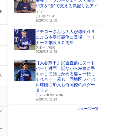
栄養士 ブルージェイズ・岡本
和真を“食”で支える気配りとアイ
デア
ド
テレ朝POST
2026/8/8 11:30
イチローさんら７人が球団ＯＢ
・
による本塁打競争に登場 マリ
ナーズ創設５０周年
スポーツ報知
2026/8/8 11:29
【大谷翔平】試合直前にヌート
バーと対面 話ながら左膝に手
を示して顔しかめる姿→一転じ
ム
ゃれ合う一幕も 同地区ライバ
ル球団に加入も侍同僚の絆グー
タッチ
日テレNEWS NNN
2026/8/8 11:29
ニュース一覧
ィ
ー