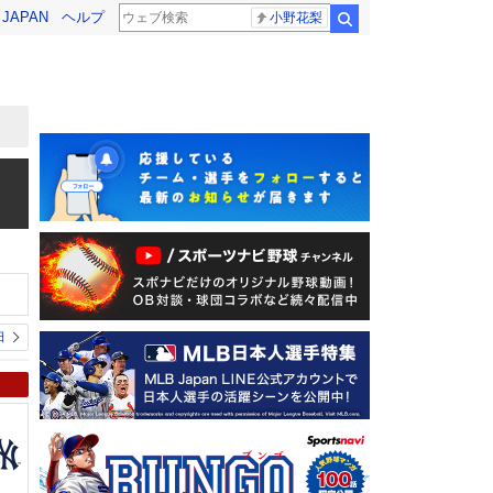
! JAPAN
ヘルプ
小野花梨
検索
日