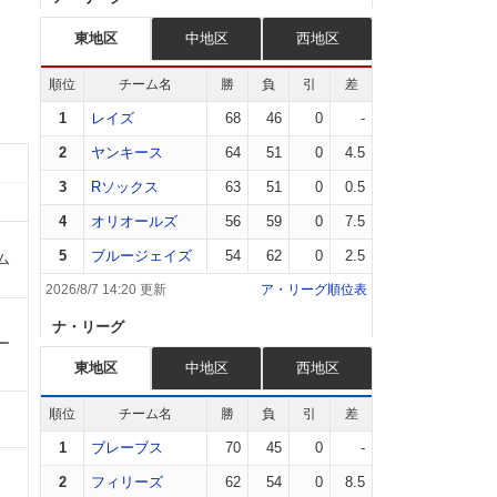
東地区
中地区
西地区
順位
チーム名
勝
負
引
差
1
レイズ
68
46
0
-
2
ヤンキース
64
51
0
4.5
3
Rソックス
63
51
0
0.5
4
オリオールズ
56
59
0
7.5
5
ブルージェイズ
54
62
0
2.5
ム
2026/8/7 14:20 更新
ア・リーグ順位表
ナ・リーグ
ー
東地区
中地区
西地区
順位
チーム名
勝
負
引
差
1
ブレーブス
70
45
0
-
2
フィリーズ
62
54
0
8.5