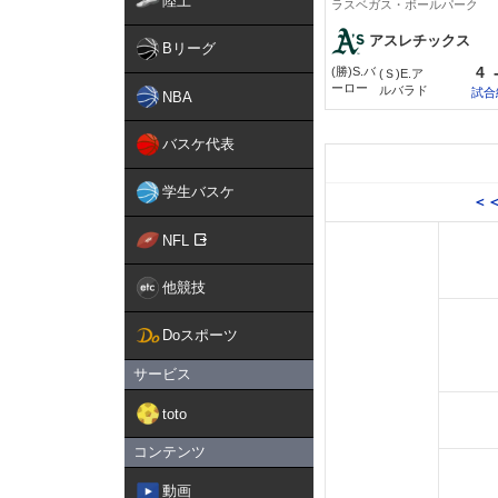
陸上
ラスベガス・ボールパーク
アスレチックス
Bリーグ
4
(勝)S.バ
(Ｓ)E.ア
ーロー
ルバラド
試合
NBA
バスケ代表
学生バスケ
＜＜
NFL
他競技
Doスポーツ
サービス
toto
コンテンツ
動画