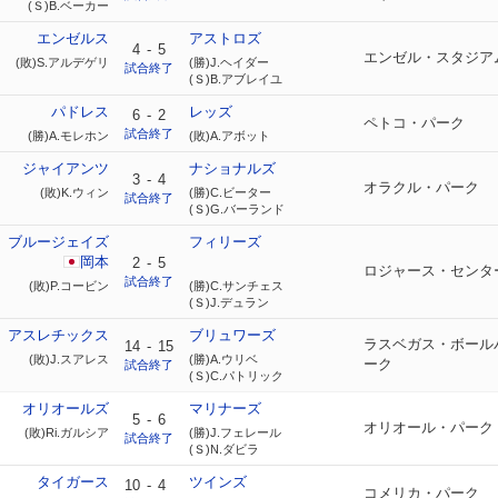
(Ｓ)B.ベーカー
エンゼルス
アストロズ
4
-
5
エンゼル・スタジア
(敗)S.アルデゲリ
(勝)J.ヘイダー
試合終了
(Ｓ)B.アブレイユ
パドレス
レッズ
6
-
2
ペトコ・パーク
試合終了
(勝)A.モレホン
(敗)A.アボット
ジャイアンツ
ナショナルズ
3
-
4
オラクル・パーク
(敗)K.ウィン
(勝)C.ビーター
試合終了
(Ｓ)G.バーランド
ブルージェイズ
フィリーズ
岡本
2
-
5
ロジャース・センタ
試合終了
(敗)P.コービン
(勝)C.サンチェス
(Ｓ)J.デュラン
アスレチックス
ブリュワーズ
ラスベガス・ボール
14
-
15
(敗)J.スアレス
(勝)A.ウリベ
ーク
試合終了
(Ｓ)C.パトリック
オリオールズ
マリナーズ
5
-
6
オリオール・パーク
(敗)Ri.ガルシア
(勝)J.フェレール
試合終了
(Ｓ)N.ダビラ
タイガース
ツインズ
10
-
4
コメリカ・パーク