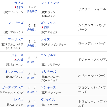
カブス
ジャイアンツ
鈴木
1
-
2
リグリー・フィール
試合終了
(敗)T.ソーントン
(勝)K.ウィン
(Ｓ)D.スミス
フィリーズ
Wソックス
シチズンズ・バンク
9
-
5
西田
パーク
試合終了
(勝)J.アルバラド
(敗)T.デイビス
マーリンズ
レイズ
4
-
1
ローンデポ・パーク
(勝)S.アルカンタラ
(敗)G.クレビンジャー
試合終了
(Ｓ)A.ベンダー
ドジャース
エンゼルス
5
-
13
大谷
ドジャー・スタジア
試合終了
(敗)E.シーハン
(勝)J.ソリアーノ
オリオールズ
マリナーズ
3
-
6
オリオール・パーク
(敗)T.ギブソン
(勝)E.ハンコック
試合終了
(Ｓ)A.ムニョス
ガーディアンズ
ヤンキース
プログレッシブ・フ
5
-
7
ールド
試合終了
)S.アームストロング
(勝)D.ベッドナー
レイズ
Rソックス
トロピカーナ・フィ
3
-
1
(勝)C.レグミナ
(敗)T.アーリー
ルド
試合終了