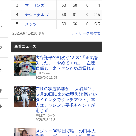
3
マーリンズ
58
58
0
4
ル
4
ナショナルズ
56
61
0
2.5
5
メッツ
50
66
0
5.5
ィ
2026/8/7 14:20 更新
ナ・リーグ順位表
新着ニュース
ク
大谷翔平の相次ぐ“ミス”「正気を
失った」「やめてくれ」 左膝
負傷も…米ファンため息漏れる
ム
Full-Count
2026/8/8 11:35
左膝の状態影響か… 大谷翔平、
ド
５月18日以来の盗塁失敗 際どい
タイミングでタッチアウト、本
人はチャレンジ要求もベンチが
ド
応じず
中日スポーツ
2026/8/8 11:31
メジャー30球団で唯一の日本人