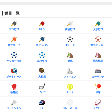
種目一覧
MLB
プロ野球
高校野球
大学野球
独立リーグ
侍ジャパン
Jリーグ
海外サッカー
サッカー代表
高校年代
競馬
地方競馬
ボートレース
大相撲
フィギュア
カーリング
格闘技
ゴルフ
テニス
卓球
F1
バドミントン
バレーボール
ラグビー