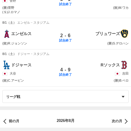
菅野
試合終了
(勝)菅野
(敗)M.ワカ
(Ｓ)J.ロマノ
8/1（土）
エンゼル・スタジアム
エンゼルス
ブリュワーズ
-
2
6
試合終了
(敗)R.ジョンソン
(勝)S.デロハン
8/1（土）
ドジャー・スタジアム
ドジャース
Rソックス
-
4
9
大谷
吉田
試合終了
(敗)C.アービン
(勝)B.ベロ
2026年8月
前の月
次の月