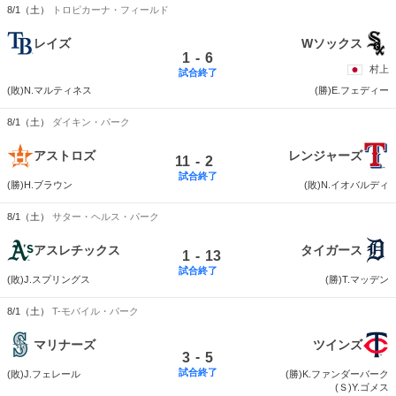
8/1（土）
トロピカーナ・フィールド
レイズ
Wソックス
-
1
6
村上
試合終了
(敗)N.マルティネス
(勝)E.フェディー
8/1（土）
ダイキン・パーク
アストロズ
レンジャーズ
-
11
2
試合終了
(勝)H.ブラウン
(敗)N.イオバルディ
8/1（土）
サター・ヘルス・パーク
アスレチックス
タイガース
-
1
13
試合終了
(敗)J.スプリングス
(勝)T.マッデン
8/1（土）
T-モバイル・パーク
マリナーズ
ツインズ
-
3
5
試合終了
(敗)J.フェレール
(勝)K.ファンダーバーク
(Ｓ)Y.ゴメス