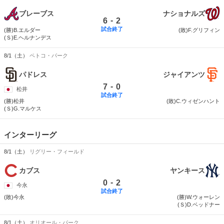
ブレーブス
ナショナルズ
-
6
2
試合終了
(勝)B.エルダー
(敗)F.グリフィン
(Ｓ)E.ヘルナンデス
8/1（土）
ペトコ・パーク
パドレス
ジャイアンツ
-
7
0
松井
試合終了
(勝)松井
(敗)C.ウィゼンハント
(Ｓ)G.マルケス
インターリーグ
8/1（土）
リグリー・フィールド
カブス
ヤンキース
-
0
2
今永
試合終了
(敗)今永
(勝)W.ウォーレン
(Ｓ)D.ベッドナー
8/1（土）
オリオール・パーク