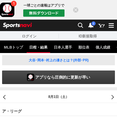
一球ごとの速報はアプリで
閉じる
sports
検索
通知
i
ログイン
ID新規取得
MLBトップ
日程・結果
日本人選手
順位表
個人成績
大谷･岡本･村上の凄さとは？(外部･PR)
アプリなら圧倒的に更新が早い
8月1日（土）
ア・リーグ