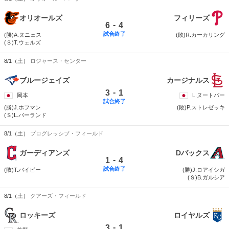
オリオールズ
フィリーズ
-
6
4
試合終了
(勝)A.ヌニェス
(敗)R.カーカリング
(Ｓ)T.ウェルズ
8/1（土）
ロジャース・センター
ブルージェイズ
カージナルス
-
3
1
岡本
L.ヌートバー
試合終了
(勝)J.ホフマン
(敗)P.ストレゼッキ
(Ｓ)L.バーランド
8/1（土）
プログレッシブ・フィールド
ガーディアンズ
Dバックス
-
1
4
試合終了
(敗)T.バイビー
(勝)J.ロアイシガ
(Ｓ)B.ガルシア
8/1（土）
クアーズ・フィールド
ロッキーズ
ロイヤルズ
-
3
1