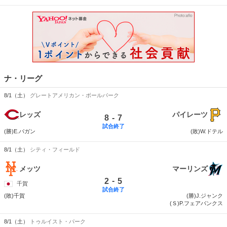
ナ・リーグ
8/1（土）
グレートアメリカン・ボールパーク
レッズ
パイレーツ
-
8
7
試合終了
(勝)E.パガン
(敗)W.ドテル
8/1（土）
シティ・フィールド
メッツ
マーリンズ
-
2
5
千賀
試合終了
(敗)千賀
(勝)J.ジャンク
(Ｓ)P.フェアバンクス
8/1（土）
トゥルイスト・パーク