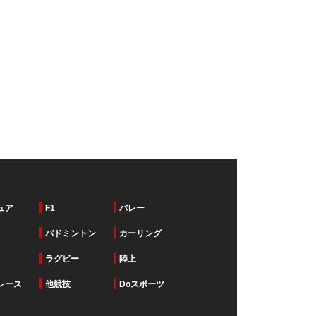
ュア
F1
バレー
バドミントン
カーリング
ラグビー
陸上
レース
他競技
Doスポーツ