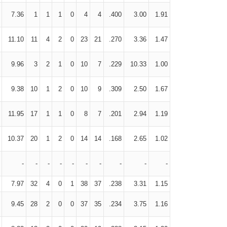
7.36
1
1
1
0
4
4
.400
3.00
1.91
11.10
11
4
2
0
23
21
.270
3.36
1.47
9.96
3
2
1
0
10
7
.229
10.33
1.00
9.38
10
1
2
0
10
9
.309
2.50
1.67
11.95
17
1
1
0
8
7
.201
2.94
1.19
10.37
20
1
2
0
14
14
.168
2.65
1.02
-
-
-
-
-
-
-
-
-
-
7.97
32
4
0
1
38
37
.238
3.31
1.15
9.45
28
2
0
0
37
35
.234
3.75
1.16