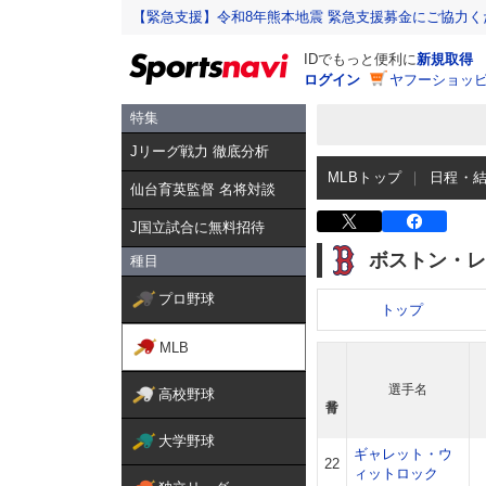
【緊急支援】令和8年熊本地震 緊急支援募金にご協力く
IDでもっと便利に
新規取得
ログイン
ヤフーショッピ
特集
Jリーグ戦力 徹底分析
MLBトップ
日程・
仙台育英監督 名将対談
J国立試合に無料招待
ボストン・レ
種目
プロ野球
トップ
MLB
選手名
高校野球
大学野球
ギャレット・ウ
22
ィットロック