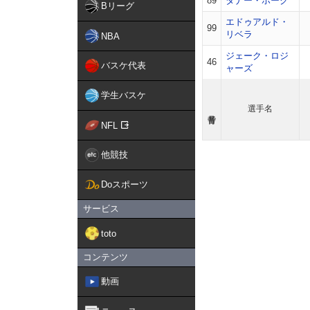
89
タナー・ホーク
Bリーグ
エドゥアルド・
99
リベラ
NBA
ジェーク・ロジ
46
バスケ代表
ャーズ
学生バスケ
選手名
NFL
他競技
Doスポーツ
サービス
toto
コンテンツ
動画