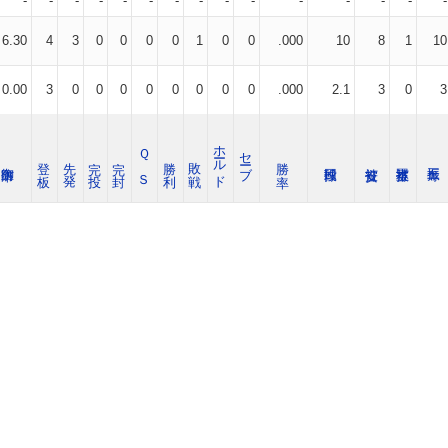
-
-
-
-
-
-
-
-
-
-
-
-
-
-
-
6.30
4
3
0
0
0
0
1
0
0
.000
10
8
1
10
0.00
3
0
0
0
0
0
0
0
0
.000
2.1
3
0
3
ホールド
Ｑ Ｓ
セーブ
登 板
先 発
完 投
完 封
勝 利
敗 戦
勝 率