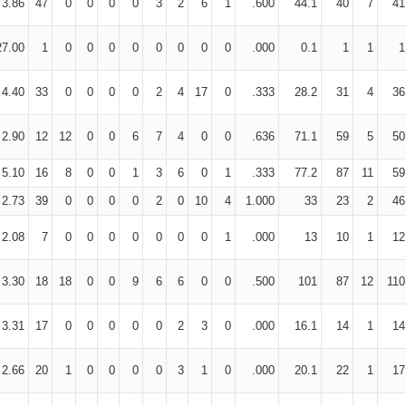
3.86
47
0
0
0
0
3
2
6
1
.600
44.1
40
7
41
27.00
1
0
0
0
0
0
0
0
0
.000
0.1
1
1
1
4.40
33
0
0
0
0
2
4
17
0
.333
28.2
31
4
36
2.90
12
12
0
0
6
7
4
0
0
.636
71.1
59
5
50
5.10
16
8
0
0
1
3
6
0
1
.333
77.2
87
11
59
2.73
39
0
0
0
0
2
0
10
4
1.000
33
23
2
46
2.08
7
0
0
0
0
0
0
0
1
.000
13
10
1
12
3.30
18
18
0
0
9
6
6
0
0
.500
101
87
12
110
3.31
17
0
0
0
0
0
2
3
0
.000
16.1
14
1
14
2.66
20
1
0
0
0
0
3
1
0
.000
20.1
22
1
17