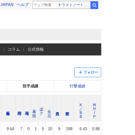
! JAPAN
ヘルプ
ラストノート 内田有紀
検索
ス
コラム
公式情報
フォロー
投手成績
打撃成績
Ｋ／ＢＢ
ＷＨＩＰ
ボーク
暴 投
失 点
9.64
7
0
1
0
10
9
.199
6.43
0.88