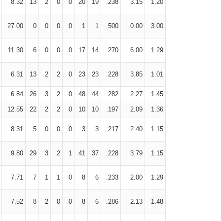
8.32
13
2
0
0
20
19
.238
3.15
1.20
27.00
0
0
0
0
1
1
.500
0.00
3.00
11.30
6
0
0
0
17
14
.270
6.00
1.29
6.31
13
2
2
0
23
23
.228
3.85
1.01
6.84
26
3
2
0
48
44
.282
2.27
1.45
12.55
22
2
2
0
10
10
.197
2.09
1.36
8.31
5
0
0
0
3
3
.217
2.40
1.15
9.80
29
3
2
1
41
37
.228
3.79
1.15
7.71
7
1
1
0
8
6
.233
2.00
1.29
7.52
8
2
0
0
8
6
.286
2.13
1.48