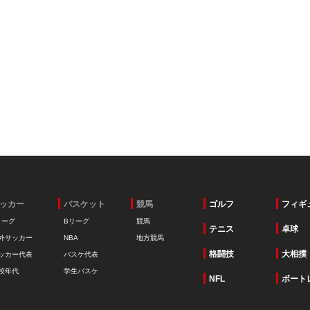
ッカー
バスケット
競馬
ゴルフ
フィギ
リーグ
Bリーグ
競馬
テニス
卓球
外サッカー
NBA
地方競馬
格闘技
大相撲
ッカー代表
バスケ代表
校年代
学生バスケ
NFL
ボート