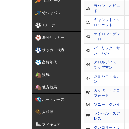
独立リーグ
ヨハン・オビエ
29
ド
侍ジャパン
ギャレット・ク
35
ロシェット
Jリーグ
テイロン・ゲレ
41
海外サッカー
ーロ
パトリック・サ
サッカー代表
43
ンドバル
アロルディス・
高校年代
44
チャプマン
競馬
ジョバニ・モラ
47
ン
地方競馬
カッター・クロ
50
フォード
ボートレース
54
ソニー・グレイ
大相撲
ランヘル・スア
55
レス
フィギュア
グレゴリー・ワ