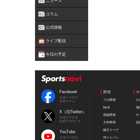
ニュース
コラム
公式情報
ライブ配信
今日の予定
Facebook
野球
サ
スポーツナビ
プロ野球
J
公式ページ
MLB
海
X（旧Twitter）
高校野球
サ
スポーツナビ
公式アカウント
大学野球
高
独立リーグ
YouTube
スポーツナビ
侍ジャパン