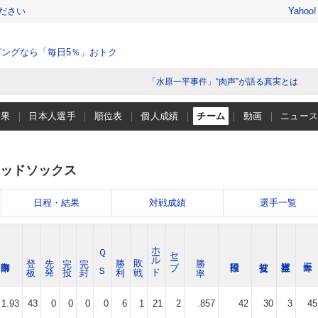
ださい
Yahoo
ングなら「毎日5％」おトク
「水原一平事件」“肉声”が語る真実とは
結果
日本人選手
順位表
個人成績
チーム
動画
ニュー
ッドソックス
日程・結果
対戦成績
選手一覧
ホールド
Ｑ Ｓ
セーブ
登 板
先 発
完 投
完 封
勝 利
敗 戦
勝 率
1.93
43
0
0
0
0
6
1
21
2
.857
42
30
3
45