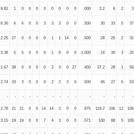
9.82
1
0
0
0
0
0
0
0
0
.000
3.2
6
2
3
6.30
6
6
0
0
3
3
3
0
0
.500
30
33
5
37
2.25
27
0
0
0
0
1
1
14
0
.500
28
25
2
31
3.38
5
5
0
0
0
1
0
0
0
1.000
24
30
3
25
1.67
39
0
0
0
0
2
3
0
27
.400
37.2
28
1
50
2.74
33
3
0
0
0
2
2
3
0
.500
46
27
6
53
-
-
-
-
-
-
-
-
-
-
-
-
-
-
-
2.78
21
21
0
0
14
14
2
0
0
.875
119.2
106
12
106
3.15
19
19
0
0
7
4
3
0
0
.571
100
88
5
105