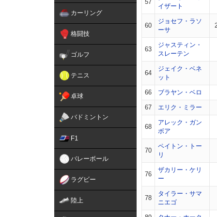
57
イザート
カーリング
ジョセフ・ラソ
60
ーサ
格闘技
ジャスティン・
63
スレーテン
ゴルフ
ジェイク・ベネ
64
テニス
ット
66
ブラヤン・ベロ
卓球
67
エリク・ミラー
バドミントン
アレック・ガン
68
ボア
F1
ペイトン・トー
70
リ
バレーボール
ザカリー・ケリ
76
ー
ラグビー
タイラー・サマ
78
陸上
ニエゴ