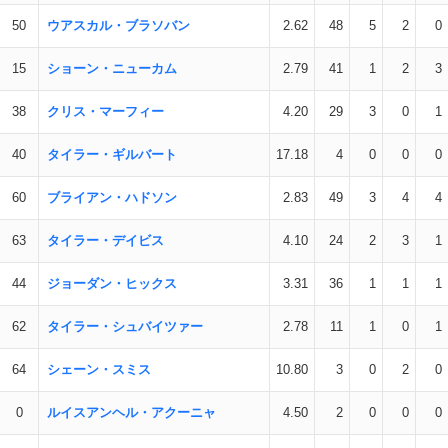
50
ウアスカル・ブラソバン
2.62
48
5
2
0
15
ショーン・ニューカム
2.79
41
1
2
3
38
クリス・マーフィー
4.20
29
3
0
1
40
タイラー・ギルバート
17.18
4
0
0
0
60
ブライアン・ハドソン
2.83
49
3
4
4
63
タイラー・デイビス
4.10
24
2
3
1
44
ジョーダン・ヒックス
3.31
36
1
1
1
62
タイラー・シュバイツァー
2.78
11
1
0
1
64
シェーン・スミス
10.80
3
0
2
0
0
ルイスアンヘル・アクーニャ
4.50
2
0
0
0