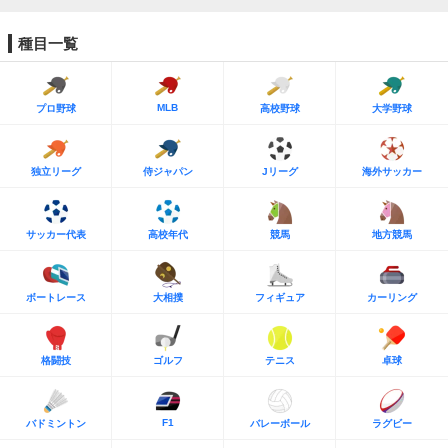
種目一覧
MLB
プロ野球
高校野球
大学野球
独立リーグ
侍ジャパン
Jリーグ
海外サッカー
サッカー代表
高校年代
競馬
地方競馬
ボートレース
大相撲
フィギュア
カーリング
格闘技
ゴルフ
テニス
卓球
F1
バドミントン
バレーボール
ラグビー