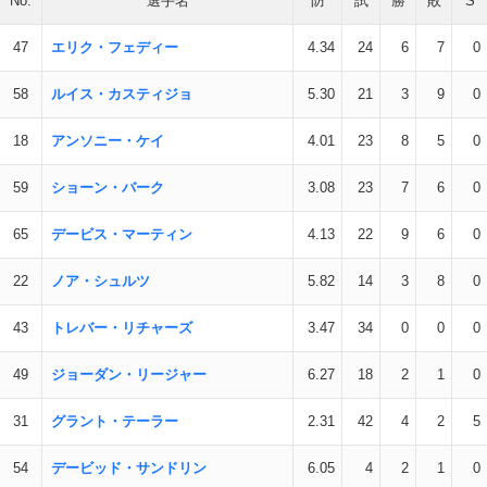
No.
選手名
防
試
勝
敗
S
47
エリク・フェディー
4.34
24
6
7
0
58
ルイス・カスティジョ
5.30
21
3
9
0
18
アンソニー・ケイ
4.01
23
8
5
0
59
ショーン・バーク
3.08
23
7
6
0
65
デービス・マーティン
4.13
22
9
6
0
22
ノア・シュルツ
5.82
14
3
8
0
43
トレバー・リチャーズ
3.47
34
0
0
0
49
ジョーダン・リージャー
6.27
18
2
1
0
31
グラント・テーラー
2.31
42
4
2
5
54
デービッド・サンドリン
6.05
4
2
1
0